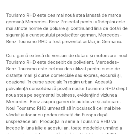
Tourismo RHD este cea mai nouă stea lansată de marca
germană Mercedes-Benz.Proiectat pentru a îndeplini cele
mai stricte norme de poluare și continuând linia de dotări de
siguranță a cunoscutului producător german, Mercedes-
Benz Tourismo RHD a fost prezentat astăzi, în Germania.
Cu o gamă extinsă de versiuni de dotare și motorizare, noul
Tourismo RHD este deosebit de polivalent. Mercedes-
Benz Tourismo este cel mai des utilizat pentru curse de
distanțe mari și curse comerciale sau expres, excursii și,
ocazional, în curse speciale în regim urban. Această
polivalență consolidează poziția noului Tourismo RHD drept
noua stea pe segmentul business, evidențiind viziunea
Mercedes-Benz asupra gamei de autobuze și autocare.
Noul Tourismo RHD urmează să înlocuiască cel mai bine
vândut autocar cu podea ridicată din Europa după
unsprezece ani. Producția în serie a Tourismo RHD va
începe în luna iulie a acestui an, toate modelele urmând a