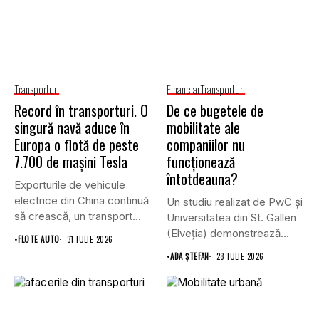
Transporturi
Financiar
Transporturi
Record în transporturi. O
De ce bugetele de
singură navă aduce în
mobilitate ale
Europa o flotă de peste
companiilor nu
7.700 de mașini Tesla
funcționează
întotdeauna?
Exporturile de vehicule
electrice din China continuă
Un studiu realizat de PwC și
să crească, un transport
Universitatea din St. Gallen
record...
(Elveția) demonstrează...
•
FLOTE AUTO
31 IULIE 2026
•
ADA ȘTEFAN
28 IULIE 2026