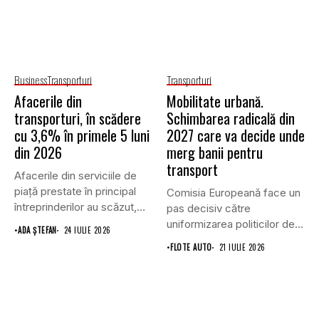
Business
Transporturi
Transporturi
Afacerile din
Mobilitate urbană.
transporturi, în scădere
Schimbarea radicală din
cu 3,6% în primele 5 luni
2027 care va decide unde
din 2026
merg banii pentru
transport
Afacerile din serviciile de
piaţă prestate în principal
Comisia Europeană face un
întreprinderilor au scăzut,
pas decisiv către
în...
uniformizarea politicilor de
•
ADA ȘTEFAN
24 IULIE 2026
transport prin...
•
FLOTE AUTO
21 IULIE 2026