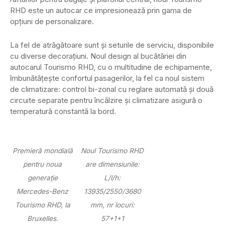
RHD este un autocar ce impresionează prin gama de
opțiuni de personalizare.
La fel de atrăgătoare sunt și seturile de serviciu, disponibile
cu diverse decorațiuni. Noul design al bucătăriei din
autocarul Tourismo RHD, cu o multitudine de echipamente,
îmbunătățește confortul pasagerilor, la fel ca noul sistem
de climatizare: control bi-zonal cu reglare automată și două
circuite separate pentru încălzire și climatizare asigură o
temperatură constantă la bord.
Premieră mondială
Noul Tourismo RHD
pentru noua
are dimensiunile:
generație
L/l/h:
Mercedes-Benz
13935/2550/3680
Tourismo RHD, la
mm, nr locuri:
Bruxelles.
57+1+1