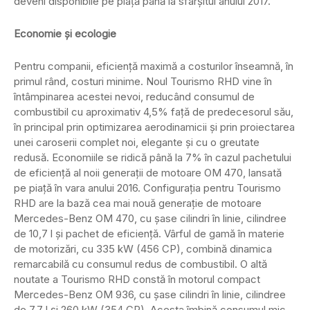
deveni disponibile pe piață până la sfârșitul anului 2017.
Economie și ecologie
Pentru companii, eficiență maximă a costurilor înseamnă, în
primul rând, costuri minime. Noul Tourismo RHD vine în
întâmpinarea acestei nevoi, reducând consumul de
combustibil cu aproximativ 4,5% față de predecesorul său,
în principal prin optimizarea aerodinamicii și prin proiectarea
unei caroserii complet noi, elegante și cu o greutate
redusă. Economiile se ridică până la 7% în cazul pachetului
de eficiență al noii generații de motoare OM 470, lansată
pe piață în vara anului 2016. Configurația pentru Tourismo
RHD are la bază cea mai nouă generație de motoare
Mercedes-Benz OM 470, cu șase cilindri în linie, cilindree
de 10,7 l și pachet de eficiență. Vârful de gamă în materie
de motorizări, cu 335 kW (456 CP), combină dinamica
remarcabilă cu consumul redus de combustibil. O altă
noutate a Tourismo RHD constă în motorul compact
Mercedes-Benz OM 936, cu șase cilindri în linie, cilindree
de 7,7 l și 260 kW (354 CP). Acesta îmbină consumul mic