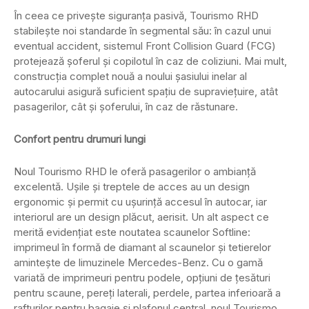
În ceea ce privește siguranța pasivă, Tourismo RHD
stabilește noi standarde în segmental său: în cazul unui
eventual accident, sistemul Front Collision Guard (FCG)
protejează șoferul și copilotul în caz de coliziuni. Mai mult,
construcția complet nouă a noului șasiului inelar al
autocarului asigură suficient spațiu de supraviețuire, atât
pasagerilor, cât și șoferului, în caz de răstunare.
Confort pentru drumuri lungi
Noul Tourismo RHD le oferă pasagerilor o ambianță
excelentă. Ușile și treptele de acces au un design
ergonomic și permit cu ușurință accesul în autocar, iar
interiorul are un design plăcut, aerisit. Un alt aspect ce
merită evidenţiat este noutatea scaunelor Softline:
imprimeul în formă de diamant al scaunelor și tetierelor
amintește de limuzinele Mercedes-Benz. Cu o gamă
variată de imprimeuri pentru podele, opțiuni de țesături
pentru scaune, pereți laterali, perdele, partea inferioară a
rafturilor pentru bagaje și plafonul central, noul Tourismo