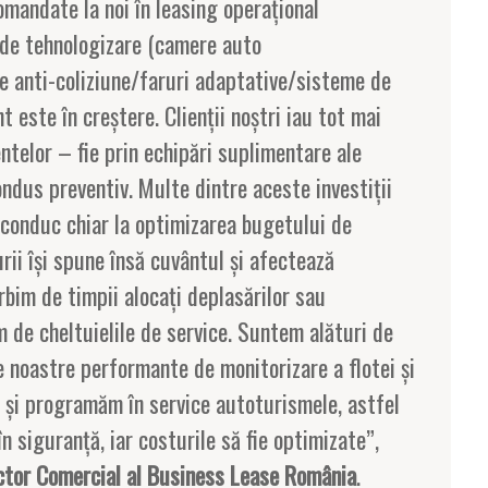
mandate la noi în leasing operaţional
 de tehnologizare (camere auto
e anti-coliziune/faruri adaptative/sisteme de
t este în creştere. Clienţii noştri iau tot mai
ntelor – fie prin echipări suplimentare ale
condus preventiv. Multe dintre aceste investiţii
 conduc chiar la optimizarea bugetului de
urii îşi spune însă cuvântul şi afectează
rbim de timpii alocaţi deplasărilor sau
m de cheltuielile de service. Suntem alături de
ele noastre performante de monitorizare a flotei şi
m şi programăm în service autoturismele, astfel
în siguranţă, iar costurile să fie optimizate”,
ector Comercial al Business Lease România
.