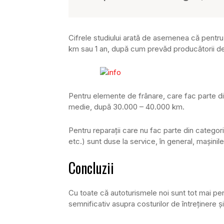
Cifrele studiului arată de asemenea că pentru
km sau 1 an, după cum prevăd producătorii d
Pentru elemente de frânare, care fac parte din
medie, după 30.000 – 40.000 km.
Pentru reparaţii care nu fac parte din categor
etc.) sunt duse la service, în general, maşini
Concluzii
Cu toate că autoturismele noi sunt tot mai per
semnificativ asupra costurilor de întreţinere şi f