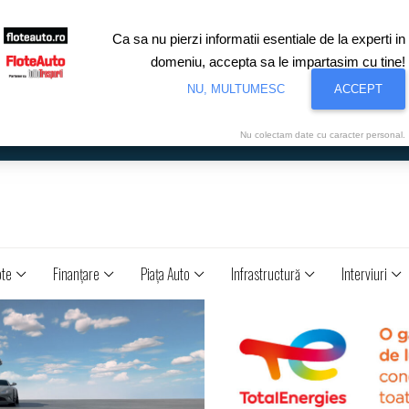
Ca sa nu pierzi informatii esentiale de la experti in
domeniu, accepta sa le impartasim cu tine!
NU, MULTUMESC
ACCEPT
Nu colectam date cu caracter personal.
ote
Finanţare
Piaţa Auto
Infrastructură
Interviuri