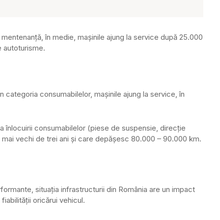
 mentenanţă, în medie, maşinile ajung la service după 25.000
e autoturisme.
 categoria consumabilelor, maşinile ajung la service, în
ia înlocuirii consumabilelor (piese de suspensie, direcţie
le mai vechi de trei ani şi care depăşesc 80.000 – 90.000 km.
formante, situaţia infrastructurii din România are un impact
iabilităţii oricărui vehicul.