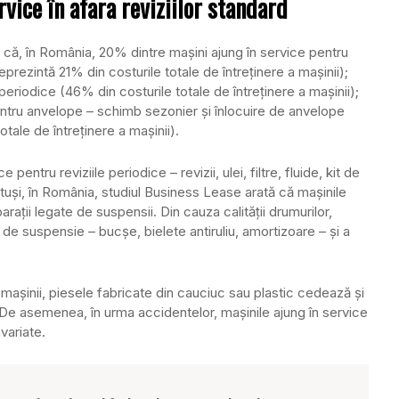
vice în afara reviziilor standard
 că, în România, 20% dintre maşini ajung în service pentru
reprezintă 21% din costurile totale de întreţinere a maşinii);
periodice (46% din costurile totale de întreţinere a maşinii);
pentru anvelope – schimb sezonier şi înlocuire de anvelope
tale de întreţinere a maşinii).
 pentru reviziile periodice – revizii, ulei, filtre, fluide, kit de
tuşi, în România, studiul Business Lease arată că maşinile
araţii legate de suspensii. Din cauza calităţii drumurilor,
de suspensie – bucşe, bielete antiruliu, amortizoare – şi a
ul maşinii, piesele fabricate din cauciuc sau plastic cedează şi
). De asemenea, în urma accidentelor, maşinile ajung în service
variate.