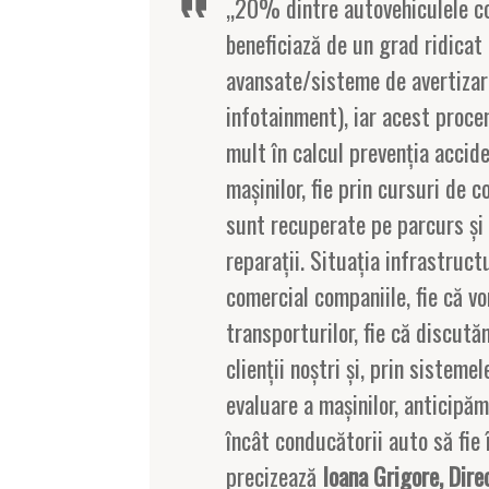
„20% dintre autovehiculele co
beneficiază de un grad ridicat
avansate/sisteme de avertizar
infotainment), iar acest procen
mult în calcul prevenţia accide
maşinilor, fie prin cursuri de 
sunt recuperate pe parcurs şi
reparaţii. Situaţia infrastruct
comercial companiile, fie că vo
transporturilor, fie că discută
clienţii noştri şi, prin sistem
evaluare a maşinilor, anticipă
încât conducătorii auto să fie 
precizează
Ioana Grigore, Dir