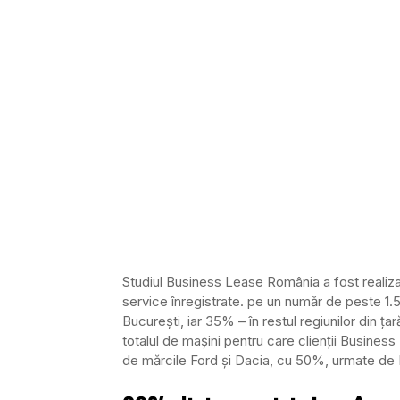
Studiul Business Lease România a fost realizat
service înregistrate. pe un număr de peste 1.
Bucureşti, iar 35% – în restul regiunilor din ţ
totalul de maşini pentru care clienţii Busine
de mărcile Ford şi Dacia, cu 50%, urmate de