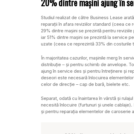
20% dintre maşini ajung în ser
Studiul realizat de către Business Lease arată
reparaţii în afara reviziilor standard (ceea ce 
29% dintre maşini se prezintă pentru reviziile 
iar 51% dintre maşini se prezintă la service 
uzate (ceea ce reprezintă 33% din costurile to
În majoritatea cazurilor, maşinile merg în service
distribuţie – şi pentru schimb de anvelope. To
ajung în service des şi pentru întreţinere şi rep
deseori este necesară înlocuirea elementelor 
celor de direcţie – cap de bară, bielete etc.
Separat, odată cu înaintarea în vârstă şi rulaj
necesită înlocuire (furtunuri şi unele cablaje
şi pentru reparaţia elementelor de caroserie a