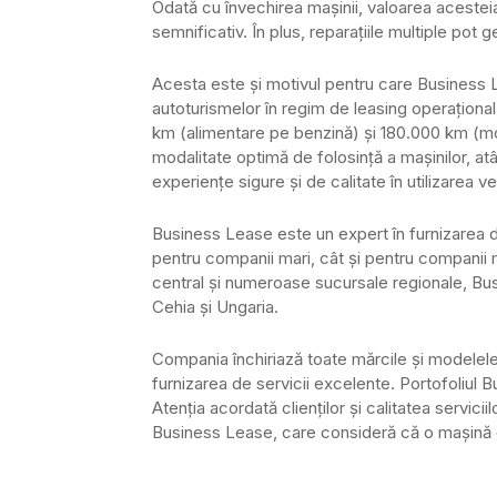
Odată cu învechirea maşinii, valoarea acesteia 
semnificativ. În plus, reparaţiile multiple pot 
Acesta este şi motivul pentru care Business 
autoturismelor în regim de leasing operaţion
km (alimentare pe benzină) şi 180.000 km (mo
modalitate optimă de folosinţă a maşinilor, at
experienţe sigure şi de calitate în utilizarea ve
Business Lease este un expert în furnizarea de
pentru companii mari, cât şi pentru companii mi
central şi numeroase sucursale regionale, Bus
Cehia şi Ungaria.
Compania închiriază toate mărcile şi modelel
furnizarea de servicii excelente. Portofoliu
Atenţia acordată clienţilor şi calitatea servicii
Business Lease, care consideră că o maşină e