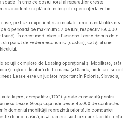
scade, în timp ce costul total al reparaţiilor creşte
genera incidente neplăcute în timpul experienţei la volan.
Lease, pe baza experienţei acumulate, recomandă utilizarea
al pe o perioadă de maximum 57 de luni, respectiv 160.000
torină). În acest mod, clienţii Business Lease dispun de o
ât din punct de vedere economic (costuri), cât şi al unei
hiculului.
 soluţii complete de Leasing operaţional şi Mobilitate, atât
ci şi mijlocii. În afară de România şi Olanda, unde are sediul
iness Lease este un jucător important în Polonia, Slovacia,
e auto la preţ competitiv (TCO) şi este cunoscută pentru
l Business Lease Group cuprinde peste 45.000 de contracte.
lor în domeniul mobilităţii reprezintă priorităţile companiei
ste doar o maşină, însă oamenii sunt cei care fac diferenţa.