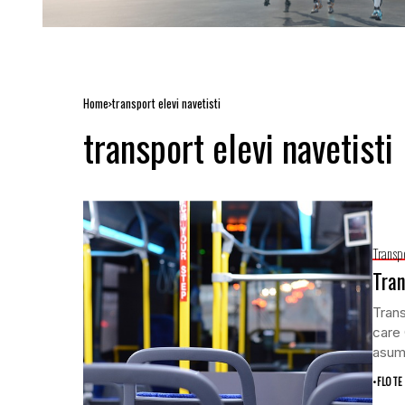
Home
transport elevi navetisti
transport elevi navetisti
Transp
Tran
Trans
care 
asuma
•
FLOTE