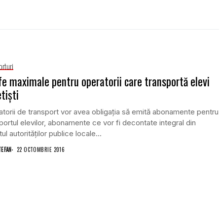
orturi
fe maximale pentru operatorii care transportă elevi
tişti
torii de transport vor avea obligaţia să emită abonamente pentru
portul elevilor, abonamente ce vor fi decontate integral din
ul autorităţilor publice locale...
TEFAN
22 OCTOMBRIE 2016