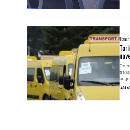
Transp
Tari
nave
Opera
trans
buget
•
ADA Ș