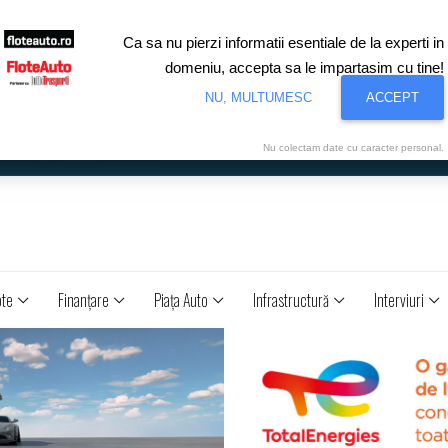
Ca sa nu pierzi informatii esentiale de la experti in
domeniu, accepta sa le impartasim cu tine!
NU, MULTUMESC
ACCEPT
Nu colectam date cu caracter personal.
ote
Finanţare
Piaţa Auto
Infrastructură
Interviuri