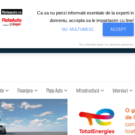
Ca sa nu pierzi informatii esentiale de la experti in
domeniu, accepta sa le impartasim cu tine!
NU, MULTUMESC
ACCEPT
Nu colectam date cu caracter personal.
ote
Finanţare
Piaţa Auto
Infrastructură
Interviuri