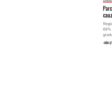
Admini
Parc
cauz
Regia
69% d
gradu
•
ADA Ș