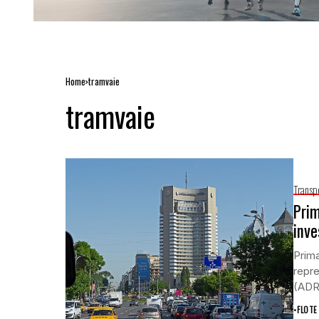
Home
tramvaie
tramvaie
Transp
Prim
inve
Prima
repre
(ADRB
•
FLOTE