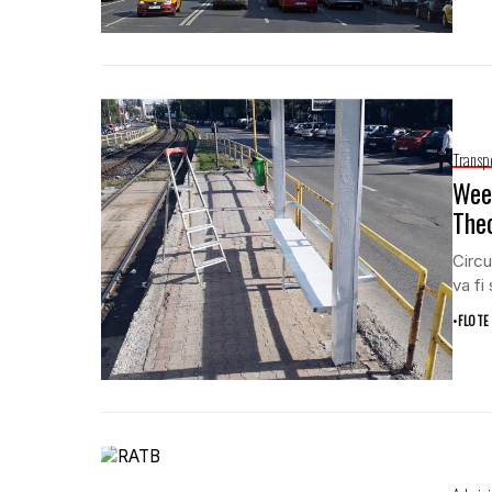
Transp
Week
Theo
Circu
va fi
•
FLOTE