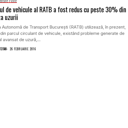
strare Flote
ul de vehicule al RATB a fost redus cu peste 30% din
a uzurii
 Autonomă de Transport Bucureşti (RATB) utilizează, în prezent,
in parcul circulant de vehicule, existând probleme generate de
l avansat de uzură,...
TEFAN
26 FEBRUARIE 2016