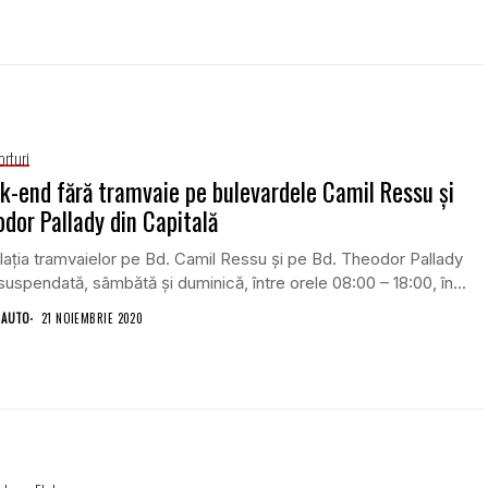
orturi
-end fără tramvaie pe bulevardele Camil Ressu şi
dor Pallady din Capitală
laţia tramvaielor pe Bd. Camil Ressu şi pe Bd. Theodor Pallady
 suspendată, sâmbătă şi duminică, între orele 08:00 – 18:00, în...
 AUTO
21 NOIEMBRIE 2020