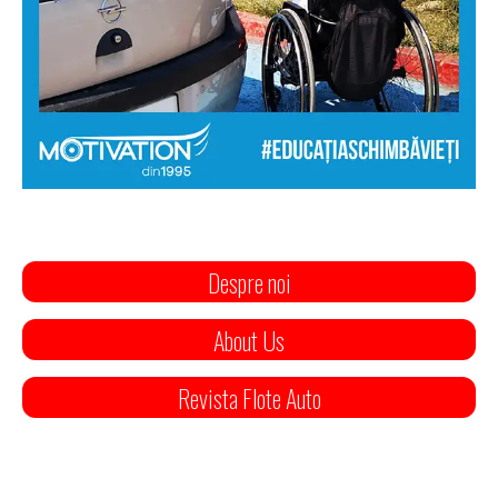
Despre noi
About Us
Revista Flote Auto