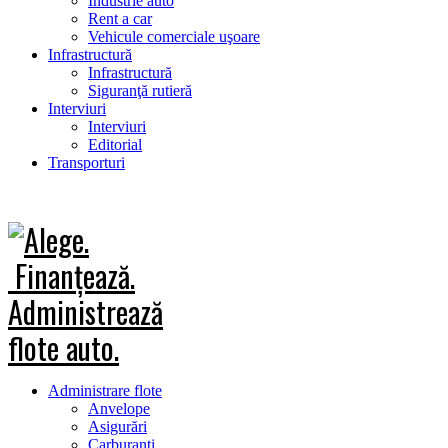
Industrie auto
Rent a car
Vehicule comerciale uşoare
Infrastructură
Infrastructură
Siguranţă rutieră
Interviuri
Interviuri
Editorial
Transporturi
Administrare flote
Anvelope
Asigurări
Carburanţi