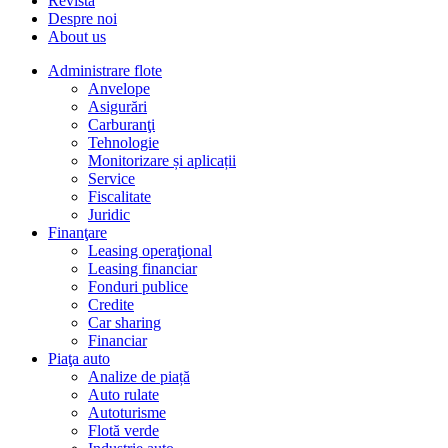
Revista
Despre noi
About us
Administrare flote
Anvelope
Asigurări
Carburanţi
Tehnologie
Monitorizare și aplicații
Service
Fiscalitate
Juridic
Finanţare
Leasing operaţional
Leasing financiar
Fonduri publice
Credite
Car sharing
Financiar
Piaţa auto
Analize de piață
Auto rulate
Autoturisme
Flotă verde