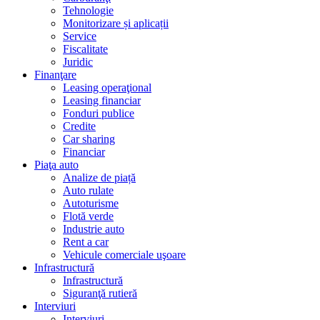
Tehnologie
Monitorizare și aplicații
Service
Fiscalitate
Juridic
Finanţare
Leasing operaţional
Leasing financiar
Fonduri publice
Credite
Car sharing
Financiar
Piaţa auto
Analize de piață
Auto rulate
Autoturisme
Flotă verde
Industrie auto
Rent a car
Vehicule comerciale uşoare
Infrastructură
Infrastructură
Siguranţă rutieră
Interviuri
Interviuri