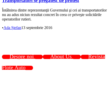
Transportatori se pregătesc de protest
Întâlnirea dintre reprezentanţii Guvernului şi cei ai transportatorilor
nu au adus niciun rezultat concret în ceea ce priveşte solicitările
operatorilor rutieri.
•
Ada Ștefan
13 septembrie 2016
Despre noi
About Us
Revista
Flote Auto