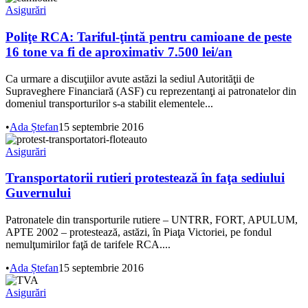
Asigurări
Poliţe RCA: Tariful-ţintă pentru camioane de peste
16 tone va fi de aproximativ 7.500 lei/an
Ca urmare a discuţiilor avute astăzi la sediul Autorităţii de
Supraveghere Financiară (ASF) cu reprezentanţi ai patronatelor din
domeniul transporturilor s-a stabilit elementele...
•
Ada Ștefan
15 septembrie 2016
Asigurări
Transportatorii rutieri protestează în faţa sediului
Guvernului
Patronatele din transporturile rutiere – UNTRR, FORT, APULUM,
APTE 2002 – protestează, astăzi, în Piaţa Victoriei, pe fondul
nemulţumirilor faţă de tarifele RCA....
•
Ada Ștefan
15 septembrie 2016
Asigurări