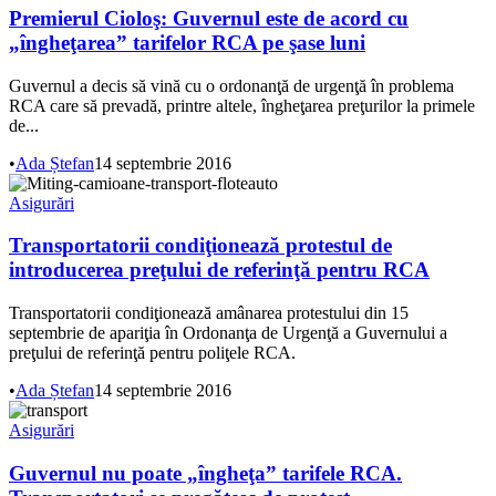
Premierul Cioloş: Guvernul este de acord cu
„îngheţarea” tarifelor RCA pe şase luni
Guvernul a decis să vină cu o ordonanţă de urgenţă în problema
RCA care să prevadă, printre altele, îngheţarea preţurilor la primele
de...
•
Ada Ștefan
14 septembrie 2016
Asigurări
Transportatorii condiţionează protestul de
introducerea preţului de referinţă pentru RCA
Transportatorii condiţionează amânarea protestului din 15
septembrie de apariţia în Ordonanţa de Urgenţă a Guvernului a
preţului de referinţă pentru poliţele RCA.
•
Ada Ștefan
14 septembrie 2016
Asigurări
Guvernul nu poate „îngheţa” tarifele RCA.