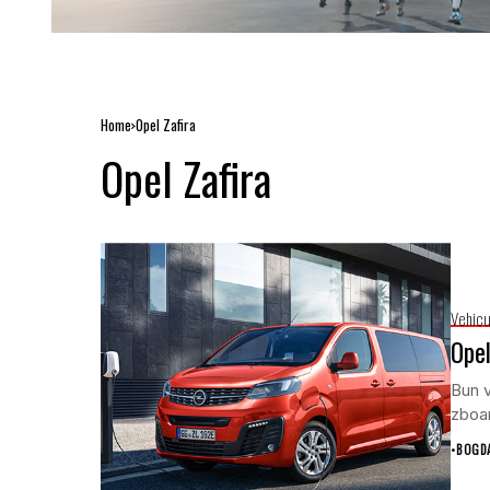
Home
Opel Zafira
Opel Zafira
Vehicu
Opel
Bun v
zboar
•
BOGD