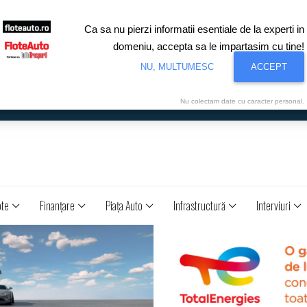
Ca sa nu pierzi informatii esentiale de la experti in
domeniu, accepta sa le impartasim cu tine!
NU, MULTUMESC
ACCEPT
Nu colectam date cu caracter personal.
ote
Finanţare
Piaţa Auto
Infrastructură
Interviuri