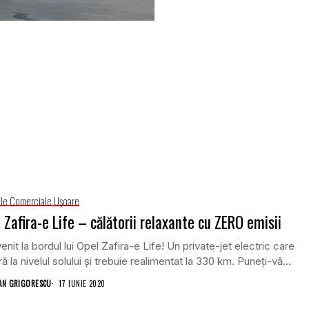
le Comerciale Uşoare
 Zafira-e Life – călătorii relaxante cu ZERO emisii
enit la bordul lui Opel Zafira-e Life! Un private-jet electric care
ă la nivelul solului și trebuie realimentat la 330 km. Puneți-vă...
AN GRIGORESCU
17 IUNIE 2020