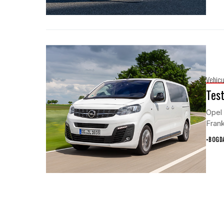
Vehicu
Test
Opel 
Frank
•
BOGD