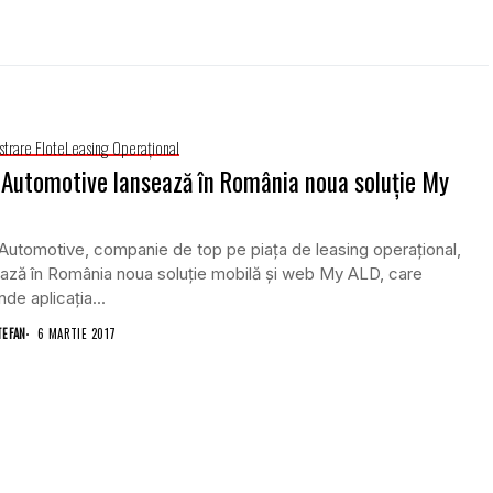
strare Flote
Leasing Operaţional
Automotive lansează în România noua soluţie My
utomotive, companie de top pe piaţa de leasing operaţional,
ază în România noua soluţie mobilă şi web My ALD, care
nde aplicaţia...
TEFAN
6 MARTIE 2017