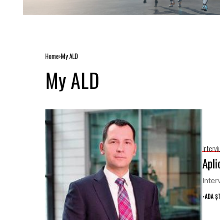
Home
My ALD
My ALD
Intervi
Apli
Inter
•
ADA Ș