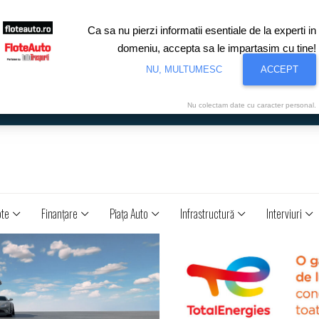
Ca sa nu pierzi informatii esentiale de la experti in
domeniu, accepta sa le impartasim cu tine!
NU, MULTUMESC
ACCEPT
Nu colectam date cu caracter personal.
ote
Finanţare
Piaţa Auto
Infrastructură
Interviuri