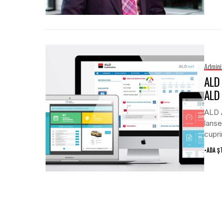
Admini
ALD 
ALD
ALD A
lanse
cupri
•
ADA Ș