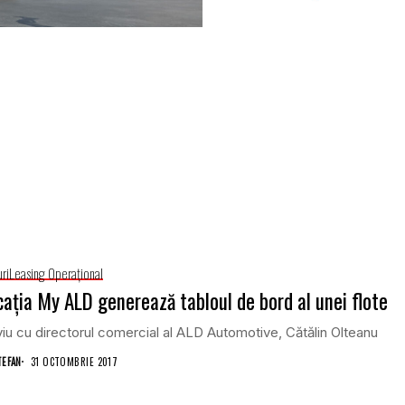
uri
Leasing Operaţional
caţia My ALD generează tabloul de bord al unei flote
viu cu directorul comercial al ALD Automotive, Cătălin Olteanu
TEFAN
31 OCTOMBRIE 2017