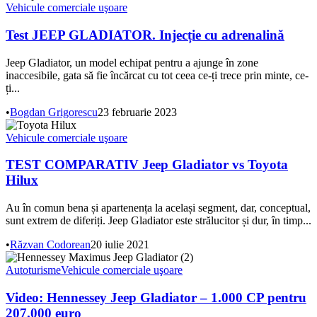
Vehicule comerciale uşoare
Test JEEP GLADIATOR. Injecție cu adrenalină
Jeep Gladiator, un model echipat pentru a ajunge în zone
inaccesibile, gata să fie încărcat cu tot ceea ce-ți trece prin minte, ce-
ți...
•
Bogdan Grigorescu
23 februarie 2023
Vehicule comerciale uşoare
TEST COMPARATIV Jeep Gladiator vs Toyota
Hilux
Au în comun bena și apartenența la același segment, dar, conceptual,
sunt extrem de diferiți. Jeep Gladiator este strălucitor și dur, în timp...
•
Răzvan Codorean
20 iulie 2021
Autoturisme
Vehicule comerciale uşoare
Video: Hennessey Jeep Gladiator – 1.000 CP pentru
207.000 euro