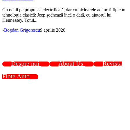
Cu ochii pe propulsia electrificată, dar cu picioarele adânc înfipte în
tehnologia clasică: Jeep șochează încă o dată, cu ajutorul lui
Hennessey. Totul...
•
Bogdan Grigorescu
9 aprilie 2020
Despre noi
About Us
Revista
Flote Auto