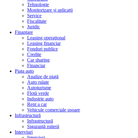
Tehnologie
Monitorizare și aplicații
Service
Fiscalitate
Juridic
Finanţare
Leasing operaţional
Leasing financiar
Fonduri publice
Credite
Car sharing
Financiar
Piaţa auto
Analize de piață
Auto rulate
Autoturisme
Flotă verde
Industrie auto
Rent a car
Vehicule comerciale uşoare
Infrastructură
Infrastructură
Siguranţă rutieră
Interviuri
Interviuri