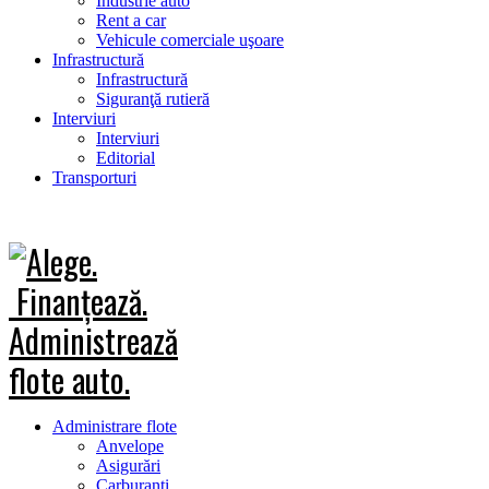
Industrie auto
Rent a car
Vehicule comerciale uşoare
Infrastructură
Infrastructură
Siguranţă rutieră
Interviuri
Interviuri
Editorial
Transporturi
Administrare flote
Anvelope
Asigurări
Carburanţi