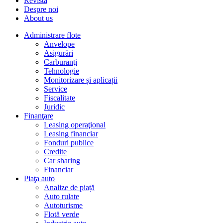
Revista
Despre noi
About us
Administrare flote
Anvelope
Asigurări
Carburanţi
Tehnologie
Monitorizare și aplicații
Service
Fiscalitate
Juridic
Finanţare
Leasing operaţional
Leasing financiar
Fonduri publice
Credite
Car sharing
Financiar
Piaţa auto
Analize de piață
Auto rulate
Autoturisme
Flotă verde