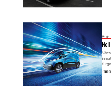
Vehicu
Noii
Vânză
înmat
furg
•
TUDOR