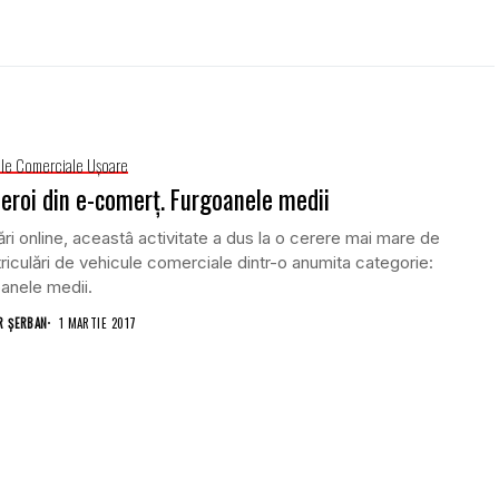
le Comerciale Uşoare
 eroi din e-comerț. Furgoanele medii
ri online, aceastâ activitate a dus la o cerere mai mare de
riculări de vehicule comerciale dintr-o anumita categorie:
oanele medii.
 ȘERBAN
1 MARTIE 2017