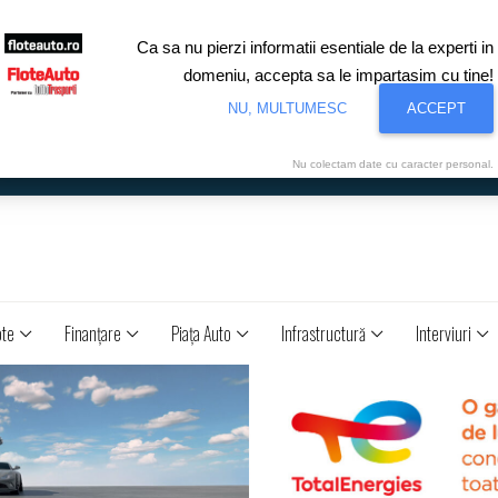
Ca sa nu pierzi informatii esentiale de la experti in
domeniu, accepta sa le impartasim cu tine!
NU, MULTUMESC
ACCEPT
Nu colectam date cu caracter personal.
ote
Finanţare
Piaţa Auto
Infrastructură
Interviuri