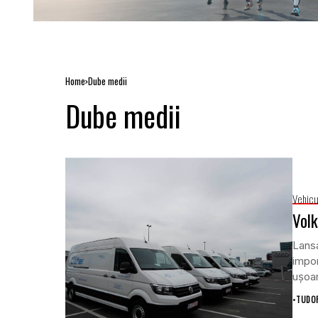
Home
Dube medii
Dube medii
Vehicu
Volk
Lansa
impor
ușoar
•
TUDOR