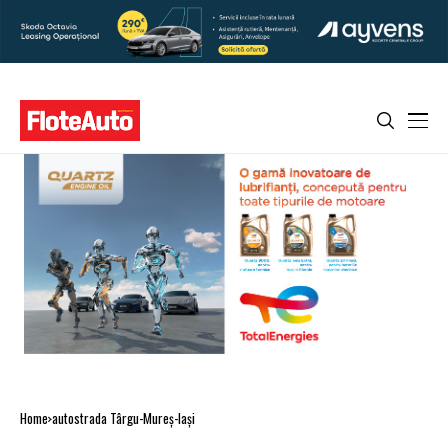
Home
autostrada Târgu-Mureş-Iaşi