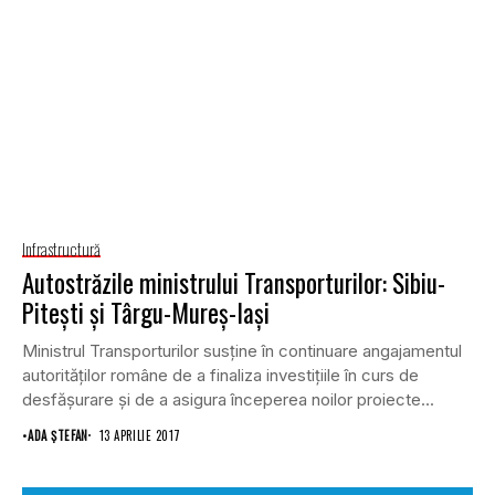
Infrastructură
Autostrăzile ministrului Transporturilor: Sibiu-
Piteşti şi Târgu-Mureş-Iaşi
Ministrul Transporturilor susţine în continuare angajamentul
autorităţilor române de a finaliza investiţiile în curs de
desfăşurare şi de a asigura începerea noilor proiecte...
•
ADA ȘTEFAN
13 APRILIE 2017