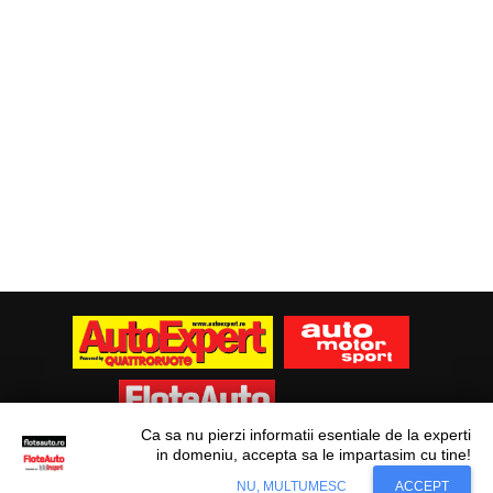
Ca sa nu pierzi informatii esentiale de la experti
in domeniu, accepta sa le impartasim cu tine!
Situl nostru utilizeaza cookies. Ce inseamna
© Flote Auto. Toate drepturile rezervate.
Accept
NU, MULTUMESC
ACCEPT
cookie?
Aflati mai mult...