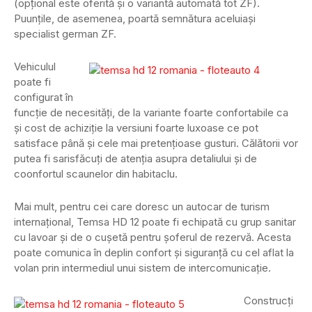
(opțional este oferită și o variantă automată tot ZF).
Puunțile, de asemenea, poartă semnătura aceluiași
specialist german ZF.
Vehiculul
poate fi
configurat în
funcție de necesități, de la variante foarte confortabile ca
și cost de achiziție la versiuni foarte luxoase ce pot
satisface până și cele mai pretențioase gusturi. Călătorii vor
putea fi sarisfăcuți de atenția asupra detaliului și de
coonfortul scaunelor din habitaclu.
Mai mult, pentru cei care doresc un autocar de turism
internațional, Temsa HD 12 poate fi echipată cu grup sanitar
cu lavoar și de o cușetă pentru șoferul de rezervă. Acesta
poate comunica în deplin confort și siguranță cu cel aflat la
volan prin intermediul unui sistem de intercomunicație.
Construcți