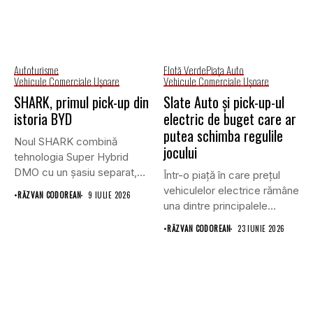
Autoturisme
Flotă Verde
Piaţa Auto
Vehicule Comerciale Uşoare
Vehicule Comerciale Uşoare
SHARK, primul pick-up din
Slate Auto și pick-up-ul
istoria BYD
electric de buget care ar
putea schimba regulile
Noul SHARK combină
jocului
tehnologia Super Hybrid
DMO cu un șasiu separat,
Într-o piață în care prețul
tracțiune...
vehiculelor electrice rămâne
•
RĂZVAN CODOREAN
9 IULIE 2026
una dintre principalele
bariere...
•
RĂZVAN CODOREAN
23 IUNIE 2026