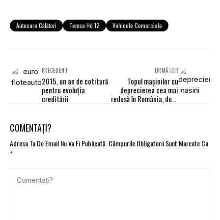
Autocare Călători
Temsa Hd 12
Vehicule Comerciale
PRECEDENT
URMĂTOR
2015, un an de cotitură
Topul mașinilor cu
pentru evoluţia
deprecierea cea mai
creditării
redusă în România, după
3 ani
COMENTAȚI?
Adresa Ta De Email Nu Va Fi Publicată.
Câmpurile Obligatorii Sunt Marcate Cu
*