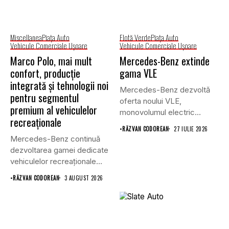
Miscellanea
Piaţa Auto
Flotă Verde
Piaţa Auto
Vehicule Comerciale Uşoare
Vehicule Comerciale Uşoare
Marco Polo, mai mult
Mercedes-Benz extinde
confort, producție
gama VLE
integrată și tehnologii noi
Mercedes-Benz dezvoltă
pentru segmentul
oferta noului VLE,
premium al vehiculelor
monovolumul electric
recreaționale
premium care își propune
•
RĂZVAN CODOREAN
27 IULIE 2026
să...
Mercedes-Benz continuă
dezvoltarea gamei dedicate
vehiculelor recreaționale
prin lansarea unei versiuni
•
RĂZVAN CODOREAN
3 AUGUST 2026
actualizate...