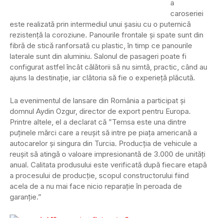
a
caroseriei
este realizată prin intermediul unui șasiu cu o puternică
rezistență la coroziune. Panourile frontale și spate sunt din
fibră de stică ranforsată cu plastic, în timp ce panourile
laterale sunt din aluminiu. Salonul de pasageri poate fi
configurat astfel încât călătorii să nu simtă, practic, când au
ajuns la destinație, iar clătoria să fie o experieță plăcută.
La evenimentul de lansare din România a participat și
domnul Aydin Ozgur, director de export pentru Europa.
Printre altele, el a declarat că ”Temsa este una dintre
puținele mărci care a reușit să intre pe piața americană a
autocarelor și singura din Turcia. Producția de vehicule a
reușit să atingă o valoare impresionantă de 3.000 de unități
anual. Calitata produsului este verificată după fiecare etapă
a procesului de producție, scopul constructorului fiind
acela de a nu mai face nicio reparație în peroada de
garanție.”