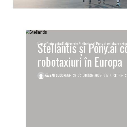
Stellantis și Pony.ai 
Home
Piaţa auto
Flotă verde
Stellantis și Pony.ai colaborează 
robotaxiuri în Europa
RĂZVAN CODOREAN
29 OCTOMBRIE 2025
2 MIN. CITIRE
2