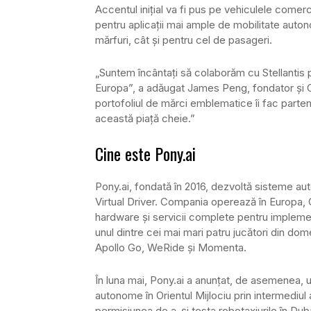
Accentul inițial va fi pus pe vehiculele comerc
pentru aplicații mai ample de mobilitate auton
mărfuri, cât și pentru cel de pasageri.
„Suntem încântați să colaborăm cu Stellantis
Europa”, a adăugat James Peng, fondator și C
portofoliul de mărci emblematice îi fac parte
această piață cheie.”
Cine este Pony.ai
Pony.ai, fondată în 2016, dezvoltă sisteme a
Virtual Driver. Compania operează în Europa, C
hardware și servicii complete pentru impleme
unul dintre cei mai mari patru jucători din dom
Apollo Go, WeRide și Momenta.
În luna mai, Pony.ai a anunțat, de asemenea, u
autonome în Orientul Mijlociu prin intermediul
permisiunea de a-și testa robotaxiurile în Duba