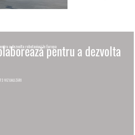
colaborează pentru a dezvolta
pentru a dezvolta robotaxiuri în Europa
73 VIZUALIZĂRI