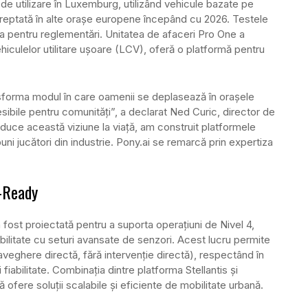
 de utilizare în Luxemburg, utilizând vehicule bazate pe
treptată în alte orașe europene începând cu 2026. Testele
ea pentru reglementări. Unitatea de afaceri Pro One a
ehiculelor utilitare ușoare (LCV), oferă o platformă pentru
ansforma modul în care oamenii se deplasează în orașele
esibile pentru comunități”, a declarat Ned Curic, director de
a aduce această viziune la viață, am construit platformele
ni jucători din industrie. Pony.ai se remarcă prin expertiza
V-Ready
fost proiectată pentru a suporta operațiuni de Nivel 4,
litate cu seturi avansate de senzori. Acest lucru permite
veghere directă, fără intervenție directă), respectând în
fiabilitate. Combinația dintre platforma Stellantis și
ofere soluții scalabile și eficiente de mobilitate urbană.