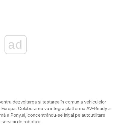
ad
 pentru dezvoltarea și testarea în comun a vehiculelor
n Europa. Colaborarea va integra platforma AV-Ready a
ă a Pony.ai, concentrându-se inițial pe autoutilitare
 servicii de robotaxi.