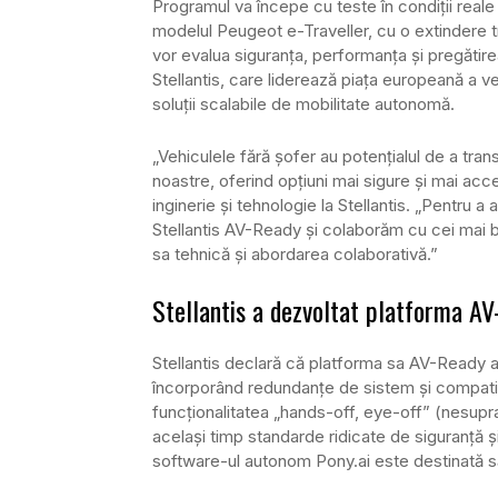
Programul va începe cu teste în condiții reale
modelul Peugeot e-Traveller, cu o extindere 
vor evalua siguranța, performanța și pregătir
Stellantis, care liderează piața europeană a v
soluții scalabile de mobilitate autonomă.
„Vehiculele fără șofer au potențialul de a tr
noastre, oferind opțiuni mai sigure și mai acc
inginerie și tehnologie la Stellantis. „Pentru 
Stellantis AV-Ready și colaborăm cu cei mai bu
sa tehnică și abordarea colaborativă.”
Stellantis a dezvoltat platforma A
Stellantis declară că platforma sa AV-Ready a 
încorporând redundanțe de sistem și compatibi
funcționalitatea „hands-off, eye-off” (nesupra
același timp standarde ridicate de siguranță și 
software-ul autonom Pony.ai este destinată să 