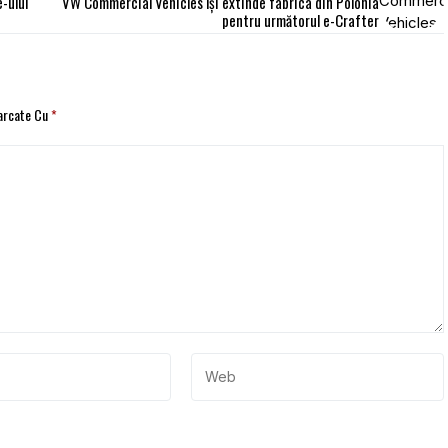
-ului
VW Commercial Vehicles își extinde fabrica din Polonia
pentru următorul e-Crafter
Marcate Cu
*