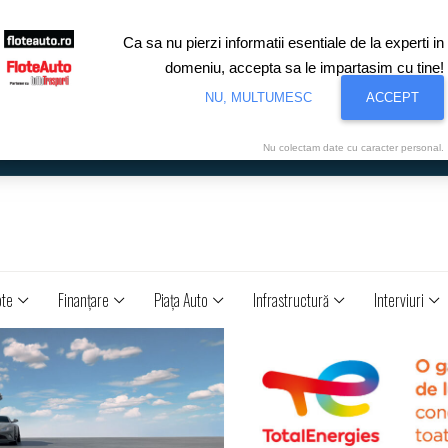
Ca sa nu pierzi informatii esentiale de la experti in
domeniu, accepta sa le impartasim cu tine!
NU, MULTUMESC
ACCEPT
Nu colectam date cu caracter personal.
ote
Finanţare
Piaţa Auto
Infrastructură
Interviuri