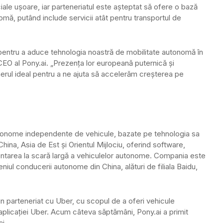
iale ușoare, iar parteneriatul este așteptat să ofere o bază
omă, putând include servicii atât pentru transportul de
 pentru a aduce tehnologia noastră de mobilitate autonomă în
EO al Pony.ai. „Prezența lor europeană puternică și
nerul ideal pentru a ne ajuta să accelerăm creșterea pe
utonome independente de vehicule, bazate pe tehnologia sa
hina, Asia de Est și Orientul Mijlociu, oferind software,
ntarea la scară largă a vehiculelor autonome. Compania este
eniul conducerii autonome din China, alături de filiala Baidu,
n parteneriat cu Uber, cu scopul de a oferi vehicule
 aplicației Uber. Acum câteva săptămâni, Pony.ai a primit
i.