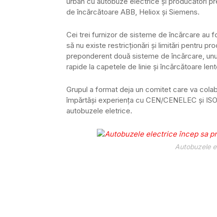
urban cu autobuze electrice și producători prec
de încărcătoare ABB, Heliox și Siemens.
Cei trei furnizor de sisteme de încărcare au 
să nu existe restricționări și limitări pentru p
preponderent două sisteme de încărcare, unul
rapide la capetele de linie și încărcătoare lent
Grupul a format deja un comitet care va colabo
împărtăși experiența cu CEN/CENELEC și ISO/
autobuzele eletrice.
Autobuzele el