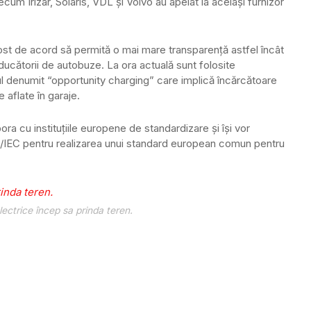
um Irizar, Solaris, VDL și Volvo au apelat la același furnizor
fost de acord să permită o mai mare transparență astfel încât
roducătorii de autobuze. La ora actuală sunt folosite
 denumit “opportunity charging” care implică încărcătoare
e aflate în garaje.
ra cu instituțiile europene de standardizare și își vor
IEC pentru realizarea unui standard european comun pentru
ectrice încep sa prinda teren.