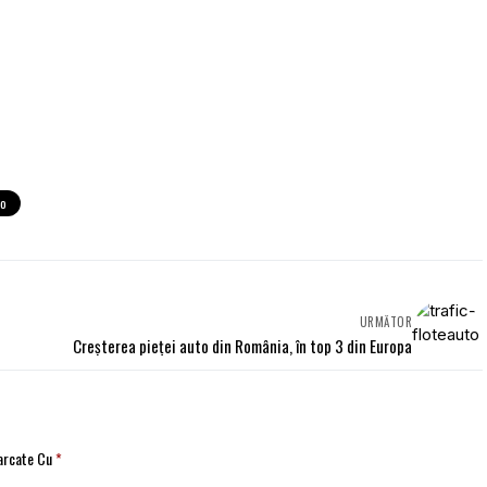
no
URMĂTOR
Creşterea pieţei auto din România, în top 3 din Europa
Marcate Cu
*