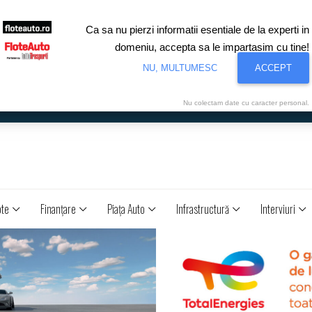
Ca sa nu pierzi informatii esentiale de la experti in
domeniu, accepta sa le impartasim cu tine!
NU, MULTUMESC
ACCEPT
Nu colectam date cu caracter personal.
ote
Finanţare
Piaţa Auto
Infrastructură
Interviuri