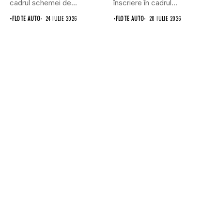
cadrul schemei de
înscriere în cadrul
subvenționare a
Programului...
•
FLOTE AUTO
24 IULIE 2026
•
FLOTE AUTO
20 IULIE 2026
vehiculelor...