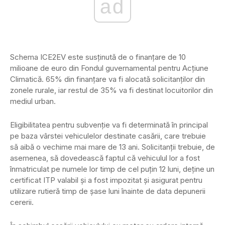
ad
Schema ICE2EV este susținută de o finanțare de 10
milioane de euro din Fondul guvernamental pentru Acțiune
Climatică. 65% din finanțare va fi alocată solicitanților din
zonele rurale, iar restul de 35% va fi destinat locuitorilor din
mediul urban.
Eligibilitatea pentru subvenție va fi determinată în principal
pe baza vârstei vehiculelor destinate casării, care trebuie
să aibă o vechime mai mare de 13 ani. Solicitanții trebuie, de
asemenea, să dovedească faptul că vehiculul lor a fost
înmatriculat pe numele lor timp de cel puțin 12 luni, deține un
certificat ITP valabil și a fost impozitat și asigurat pentru
utilizare rutieră timp de șase luni înainte de data depunerii
cererii.