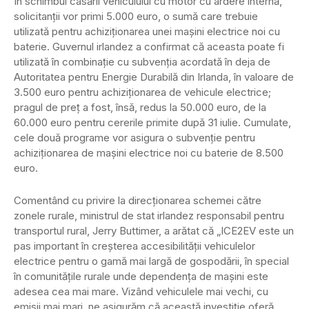
În schimbul casării vehiculului cu motor cu ardere internă,
solicitanții vor primi 5.000 euro, o sumă care trebuie
utilizată pentru achiziționarea unei mașini electrice noi cu
baterie. Guvernul irlandez a confirmat că aceasta poate fi
utilizată în combinație cu subvenția acordată în deja de
Autoritatea pentru Energie Durabilă din Irlanda, în valoare de
3.500 euro pentru achiziționarea de vehicule electrice;
pragul de preț a fost, însă, redus la 50.000 euro, de la
60.000 euro pentru cererile primite după 31 iulie. Cumulate,
cele două programe vor asigura o subvenție pentru
achiziționarea de mașini electrice noi cu baterie de 8.500
euro.
Comentând cu privire la direcționarea schemei către
zonele rurale, ministrul de stat irlandez responsabil pentru
transportul rural, Jerry Buttimer, a arătat că „ICE2EV este un
pas important în creșterea accesibilității vehiculelor
electrice pentru o gamă mai largă de gospodării, în special
în comunitățile rurale unde dependența de mașini este
adesea cea mai mare. Vizând vehiculele mai vechi, cu
emisii mai mari, ne asigurăm că această investiție oferă