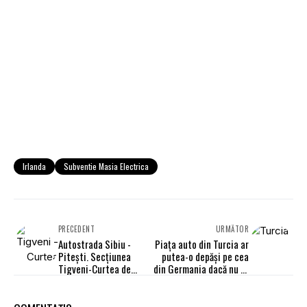
Irlanda
Subventie Masia Electrica
PRECEDENT
URMĂTOR
Autostrada Sibiu -
Piața auto din Turcia ar
Pitești. Secțiunea
putea-o depăși pe cea
Tigveni-Curtea de
din Germania dacă nu ar
Argeș ar putea fi
fi sufocată de taxe
deschisă circulației cu
6 luni mai devreme