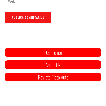
Despre noi
About Us
Revista Flote Auto