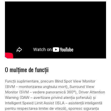
O mulțime de funcții
Funcții suplimentare, precum Blind Spot View Monitor
(BVM – monitorizarea unghiului mort), Surround View
Monitor (SVM – vedere panoramică 360°), Driver Attention
Warning (DAW – avertizare privind atenția șoferului) și
Intelligent Speed Limit Assist (ISLA – asistență inteligentă
pentru respectarea limitei de viteză), sporesc siguranța