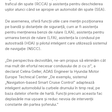
traficul din spate (RCCA) și asistența pentru deschiderea
ușilor atunci când se apropie un automobil din spate (SEA).
De asemenea, oferă funcții utile care mențin poziționarea
pe bandă și distanțele de siguranță, cum ar fi asistența
pentru menținerea benzii de rulare (LKA), asistența pentru
urmarea benzii de rulare (LFA), asistența la condusul pe
autostradă (HDA) și pilotul inteligent care utilizează sistemul
de navigație (NSCC).
„Din perspectiva dezvoltării, ne-am propus să eliminăm cât
mai mult din efortul necesar condusului de zi cu zi”, a
declarat Celina Geller, ADAS Engineer la Hyundai Motor
Europe Technical Center „De exemplu, sistemul
„Navigation-based Smart Cruise Control” adaptează
inteligent automobilul la curbele drumului în timp real, pe
baza datelor oferite de hartă. Funcții precum aceasta fac
deplasările mai ușoare și reduc nevoia de intervenții
constante din partea șoferului.”