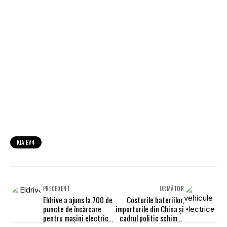
KIA EV4
PRECEDENT
URMĂTOR
Eldrive a ajuns la 700 de
Costurile bateriilor,
puncte de încărcare
importurile din China și
pentru mașini electrice
cadrul politic schimbă
în România
calculele TCO pentru