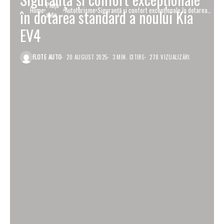
Piaţa
Home
Autoturisme
Siguranță și confort excepționale în dotarea
în dotarea standard a noului Kia
auto
standard a noului Kia EV4
EV4
FLOTE AUTO
20 AUGUST 2025
3 MIN. CITIRE
278 VIZUALIZĂRI