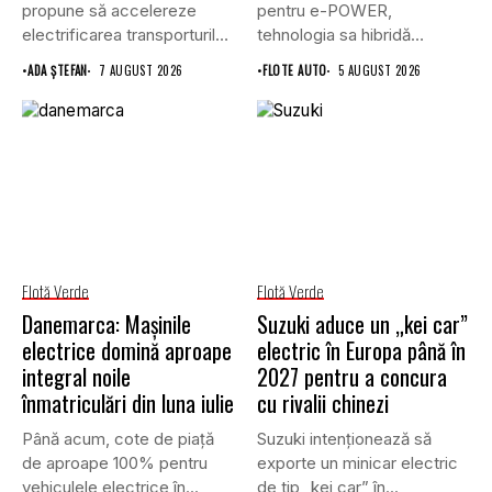
propune să accelereze
pentru e-POWER,
electrificarea transporturilor,
tehnologia sa hibridă
a clădirilor și a...
unică,...
•
ADA ȘTEFAN
7 AUGUST 2026
•
FLOTE AUTO
5 AUGUST 2026
Flotă Verde
Flotă Verde
Danemarca: Mașinile
Suzuki aduce un „kei car”
electrice domină aproape
electric în Europa până în
integral noile
2027 pentru a concura
înmatriculări din luna iulie
cu rivalii chinezi
Până acum, cote de piață
Suzuki intenționează să
de aproape 100% pentru
exporte un minicar electric
vehiculele electrice în...
de tip „kei car” în...