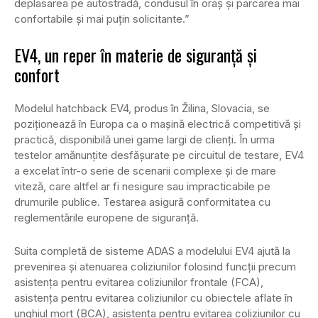
deplasarea pe autostradă, condusul în oraș și parcarea mai
confortabile și mai puțin solicitante.”
EV4, un reper în materie de siguranță și
confort
Modelul hatchback EV4, produs în Žilina, Slovacia, se
poziționează în Europa ca o mașină electrică competitivă și
practică, disponibilă unei game largi de clienți. În urma
testelor amănunțite desfășurate pe circuitul de testare, EV4
a excelat într-o serie de scenarii complexe și de mare
viteză, care altfel ar fi nesigure sau impracticabile pe
drumurile publice. Testarea asigură conformitatea cu
reglementările europene de siguranță.
Suita completă de sisteme ADAS a modelului EV4 ajută la
prevenirea și atenuarea coliziunilor folosind funcții precum
asistența pentru evitarea coliziunilor frontale (FCA),
asistența pentru evitarea coliziunilor cu obiectele aflate în
unghiul mort (BCA), asistența pentru evitarea coliziunilor cu