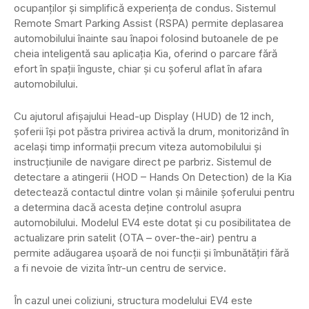
ocupanților și simplifică experiența de condus. Sistemul
Remote Smart Parking Assist (RSPA) permite deplasarea
automobilului înainte sau înapoi folosind butoanele de pe
cheia inteligentă sau aplicația Kia, oferind o parcare fără
efort în spații înguste, chiar și cu șoferul aflat în afara
automobilului.
Cu ajutorul afișajului Head-up Display (HUD) de 12 inch,
șoferii își pot păstra privirea activă la drum, monitorizând în
același timp informații precum viteza automobilului și
instrucțiunile de navigare direct pe parbriz. Sistemul de
detectare a atingerii (HOD – Hands On Detection) de la Kia
detectează contactul dintre volan și mâinile șoferului pentru
a determina dacă acesta deține controlul asupra
automobilului. Modelul EV4 este dotat și cu posibilitatea de
actualizare prin satelit (OTA – over-the-air) pentru a
permite adăugarea ușoară de noi funcții și îmbunătățiri fără
a fi nevoie de vizita într-un centru de service.
În cazul unei coliziuni, structura modelului EV4 este