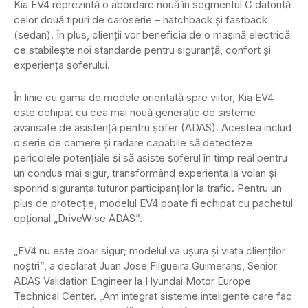
Kia EV4 reprezintă o abordare nouă în segmentul C datorită
celor două tipuri de caroserie – hatchback și fastback
(sedan). În plus, clienții vor beneficia de o mașină electrică
ce stabilește noi standarde pentru siguranță, confort și
experiența șoferului.
În linie cu gama de modele orientată spre viitor, Kia EV4
este echipat cu cea mai nouă generație de sisteme
avansate de asistență pentru șofer (ADAS). Acestea includ
o serie de camere și radare capabile să detecteze
pericolele potențiale și să asiste șoferul în timp real pentru
un condus mai sigur, transformând experiența la volan și
sporind siguranța tuturor participanților la trafic. Pentru un
plus de protecție, modelul EV4 poate fi echipat cu pachetul
opțional „DriveWise ADAS”.
„EV4 nu este doar sigur; modelul va ușura și viața clienților
noștri”, a declarat Juan Jose Filgueira Guimerans, Senior
ADAS Validation Engineer la Hyundai Motor Europe
Technical Center. „Am integrat sisteme inteligente care fac