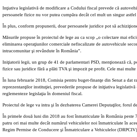
Inţiativa legislativă de modificare a Codului fiscal prevede că autoveh
persoanele fizice nu vor putea cumpăra decât cel mult un singur astfel
În plus, conform propunerii, doar persoanele juridice pot să achiziţionez
Măsurile propuse în proiectul de lege au ca scop „o colectare mai eficie
eliminarea operaţiunilor comerciale nefiscalizate de autovehicule seco
intracomunitar şi revândute în România”.
Iniţiatorii legii, un grup de 41 de parlamentari PSD, menţionează că, po
fizice sau juridice fără a plăti TVA şi impozit pe profit. Cele mai multe
În luna februarie 2018, Comisia pentru buget-finanţe din Senat a dat rap
reprezentanţilor instituţiei, prevederile propuse de iniţiativa legislati
reglementeze legislaţia în domeniul fiscal.
Proiectul de lege va intra şi în dezbaterea Camerei Deputaţilor, forul de
În primele două luni din 2018 au fost înmatriculate în România peste
patru ori mai multe decât numărul vehiculelor noi înmatriculate în acee
Regim Permise de Conducere şi Înmatriculare a Vehiculelor (DRPCIV)