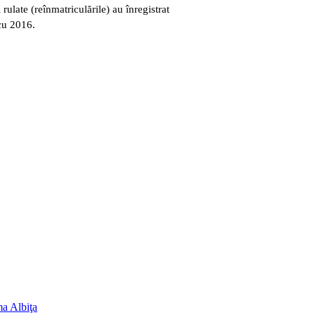
ulate (reînmatriculările) au înregistrat
cu 2016.
ma Albiţa