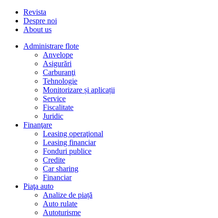
Revista
Despre noi
About us
Administrare flote
Anvelope
Asigurări
Carburanţi
Tehnologie
Monitorizare și aplicații
Service
Fiscalitate
Juridic
Finanţare
Leasing operaţional
Leasing financiar
Fonduri publice
Credite
Car sharing
Financiar
Piaţa auto
Analize de piață
Auto rulate
Autoturisme