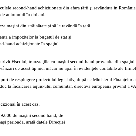
iculele second-hand achiziţionate din afara ţării şi revândute în România 
 de automobil în doi ani.
e maşini din străinătate şi să le revândă în ţară.
ntă a impozitelor la bugetul de stat şi
nd-hand achiziţionate în spaţiul
trivit Fiscului, tranzacţiile cu maşini second-hand provenite din spaţiul
 vânzări de acest tip nici măcar nu apar în evidenţele contabile ale firmel
ort de respingere proiectului legislativ, după ce Ministerul Finanţelor a 
vă duc la încălcarea aquis-ului comunitar, directiva europeană privind TVA
cizional în acest caz.
 79.000 de maşini second hand, de
aşi perioadă, arată datele Direcţiei
.