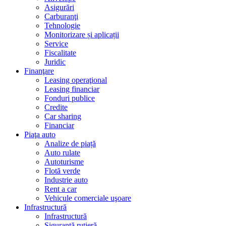
Asigurări
Carburanţi
Tehnologie
Monitorizare și aplicații
Service
Fiscalitate
Juridic
Finanţare
Leasing operaţional
Leasing financiar
Fonduri publice
Credite
Car sharing
Financiar
Piaţa auto
Analize de piață
Auto rulate
Autoturisme
Flotă verde
Industrie auto
Rent a car
Vehicule comerciale uşoare
Infrastructură
Infrastructură
Siguranţă rutieră