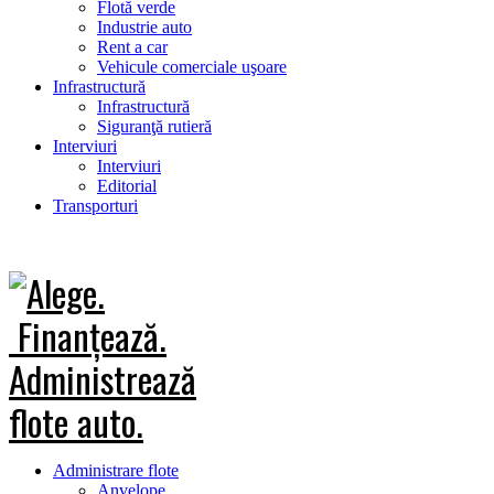
Flotă verde
Industrie auto
Rent a car
Vehicule comerciale uşoare
Infrastructură
Infrastructură
Siguranţă rutieră
Interviuri
Interviuri
Editorial
Transporturi
Administrare flote
Anvelope