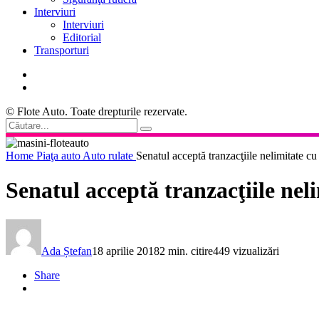
Interviuri
Interviuri
Editorial
Transporturi
© Flote Auto. Toate drepturile rezervate.
Home
Piaţa auto
Auto rulate
Senatul acceptă tranzacţiile nelimitate c
Senatul acceptă tranzacţiile ne
Ada Ștefan
18 aprilie 2018
2 min. citire
449 vizualizări
Share