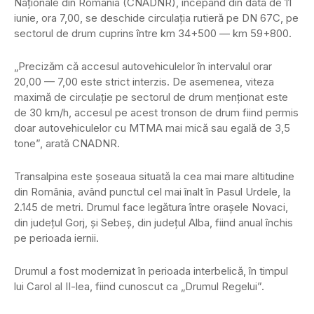
Naţionale din România (CNADNR), începând din data de 11
iunie, ora 7,00, se deschide circulaţia rutieră pe DN 67C, pe
sectorul de drum cuprins între km 34+500 — km 59+800.
„Precizăm că accesul autovehiculelor în intervalul orar
20,00 — 7,00 este strict interzis. De asemenea, viteza
maximă de circulaţie pe sectorul de drum menţionat este
de 30 km/h, accesul pe acest tronson de drum fiind permis
doar autovehiculelor cu MTMA mai mică sau egală de 3,5
tone”, arată CNADNR.
Transalpina este şoseaua situată la cea mai mare altitudine
din România, având punctul cel mai înalt în Pasul Urdele, la
2.145 de metri. Drumul face legătura între oraşele Novaci,
din judeţul Gorj, şi Sebeş, din judeţul Alba, fiind anual închis
pe perioada iernii.
Drumul a fost modernizat în perioada interbelică, în timpul
lui Carol al II-lea, fiind cunoscut ca „Drumul Regelui”.