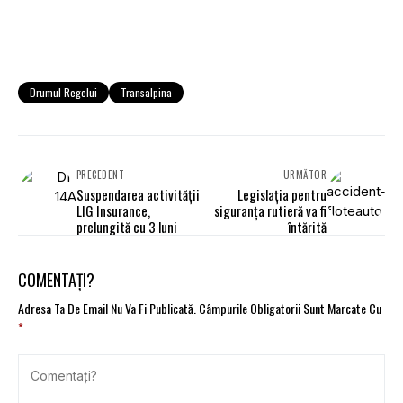
Drumul Regelui
Transalpina
PRECEDENT
URMĂTOR
Suspendarea activităţii
Legislaţia pentru
LIG Insurance,
siguranţa rutieră va fi
prelungită cu 3 luni
întărită
COMENTAȚI?
Adresa Ta De Email Nu Va Fi Publicată.
Câmpurile Obligatorii Sunt Marcate Cu
*