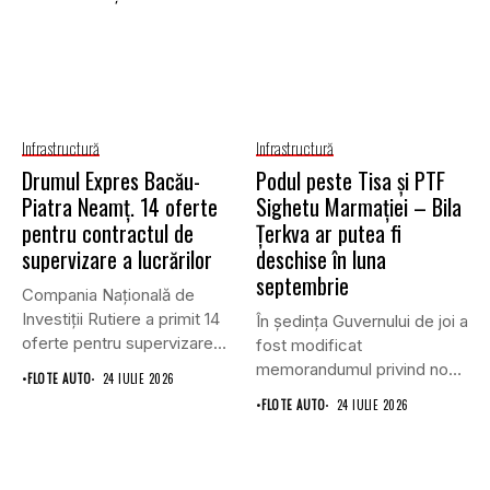
Infrastructură
Infrastructură
Drumul Expres Bacău-
Podul peste Tisa și PTF
Piatra Neamț. 14 oferte
Sighetu Marmației – Bila
pentru contractul de
Țerkva ar putea fi
supervizare a lucrărilor
deschise în luna
septembrie
Compania Națională de
Investiții Rutiere a primit 14
În ședința Guvernului de joi a
oferte pentru supervizarea
fost modificat
lucrărilor...
memorandumul privind noul
•
FLOTE AUTO
24 IULIE 2026
punct...
•
FLOTE AUTO
24 IULIE 2026