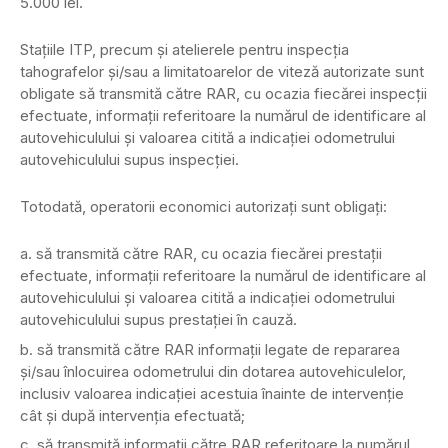
5.000 lei.
Staţiile ITP, precum şi atelierele pentru inspecţia
tahografelor şi/sau a limitatoarelor de viteză autorizate sunt
obligate să transmită către RAR, cu ocazia fiecărei inspecţii
efectuate, informaţii referitoare la numărul de identificare al
autovehiculului şi valoarea citită a indicaţiei odometrului
autovehiculului supus inspecţiei.
Totodată, operatorii economici autorizaţi sunt obligaţi:
să transmită către RAR, cu ocazia fiecărei prestaţii
efectuate, informaţii referitoare la numărul de identificare al
autovehiculului şi valoarea citită a indicaţiei odometrului
autovehiculului supus prestaţiei în cauză.
să transmită către RAR informaţii legate de repararea
şi/sau înlocuirea odometrului din dotarea autovehiculelor,
inclusiv valoarea indicaţiei acestuia înainte de intervenţie
cât şi după intervenţia efectuată;
să transmită informaţii către RAR referitoare la numărul