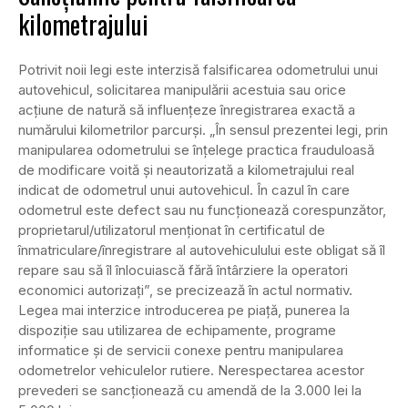
kilometrajului
Potrivit noii legi este interzisă falsificarea odometrului unui
autovehicul, solicitarea manipulării acestuia sau orice
acţiune de natură să influenţeze înregistrarea exactă a
numărului kilometrilor parcurşi. „În sensul prezentei legi, prin
manipularea odometrului se înţelege practica frauduloasă
de modificare voită şi neautorizată a kilometrajului real
indicat de odometrul unui autovehicul. În cazul în care
odometrul este defect sau nu funcţionează corespunzător,
proprietarul/utilizatorul menţionat în certificatul de
înmatriculare/înregistrare al autovehiculului este obligat să îl
repare sau să îl înlocuiască fără întârziere la operatori
economici autorizaţi”, se precizează în actul normativ.
Legea mai interzice introducerea pe piaţă, punerea la
dispoziţie sau utilizarea de echipamente, programe
informatice şi de servicii conexe pentru manipularea
odometrelor vehiculelor rutiere. Nerespectarea acestor
prevederi se sancționează cu amendă de la 3.000 lei la