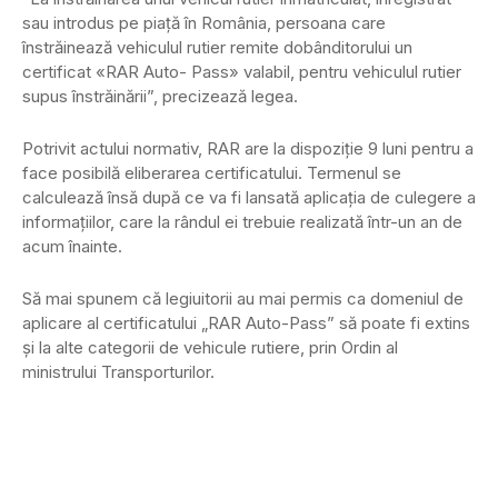
sau introdus pe piață în România, persoana care
înstrăinează vehiculul rutier remite dobânditorului un
certificat «RAR Auto- Pass» valabil, pentru vehiculul rutier
supus înstrăinării”, precizează legea.
Potrivit actului normativ, RAR are la dispoziție 9 luni pentru a
face posibilă eliberarea certificatului. Termenul se
calculează însă după ce va fi lansată aplicația de culegere a
informațiilor, care la rândul ei trebuie realizată într-un an de
acum înainte.
Să mai spunem că legiuitorii au mai permis ca domeniul de
aplicare al certificatului „RAR Auto-Pass” să poate fi extins
şi la alte categorii de vehicule rutiere, prin Ordin al
ministrului Transporturilor.