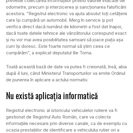
prevede colectarea informațiilor privind valorile indicate de
odometre, precum și interzicerea și sancționarea falsificării
acestora. ”Registrul electronic va ajuta absolut toți cetățenii
care își cumpără un automobil. Merg în service și pot
verifica direct dacă numărul de kilometri a fost dat înapoi,
dacă toate datele tehnice ale vânzătorului corespund exact
și nu vor mai avea posibilitatea samsarii să joace piața așa
cum își doresc. Este foarte normal să știm ceea ce
cumpărăm”, a explicat deputatul Ilie Toma.
Toată această bază de date va putea fi creionată, însă, abia
după 4 luni, când Ministerul Transporturilor va emite Ordinul
de punerea în aplicare a actului normativ.
Nu există aplicația informatică
Registrul electronic al istoricului vehiculelor rutiere va fi
gestionat de Registrul Auto Român, care va colecta
informațiile necesare prin diverse canale, ca de exemplu cu
ocazia prestaţiilor de identificare a vehiculului rutier ori a