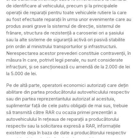
de identificare al vehiculului, precum şi la principalele
operaţii de reparaţii pentru toate vehiculele rutiere la care
au fost efectuate reparaţii în urma unor evenimente care au
produs avarii grave la sistemul de direcţie, sistemul de
frânare, structura de rezistenţă a caroseriei ori a şasiului
sau la alte sisteme de siguranţă activă ori pasivă stabilite
prin ordin al ministrului transporturilor şi infrastructurii.
Nerespectarea acestor prevederi constituie contravenţii, în
măsura în care, potrivit legii penale, nu sunt considerate
infracţiuni, şi se sancţionează cu amendă de la 2.000 de lei
la 5.000 de lei.
Pe de altă parte, operatorii economici autorizaţi care deţin
abilitare din partea producătorului autovehiculului respectiv
sau din partea reprezentantului autorizat al acestuia,
suplimentar faţă de cele patru obligaţii de mai sus, trebuie
să transmită către RAR cu ocazia primei prezentări a
autovehiculului în reţeaua de reparaţii a producătorului
respectiv sau la solicitarea expresă a RAR, informaţiile
existente deja în baza de date a producătorului respectiv