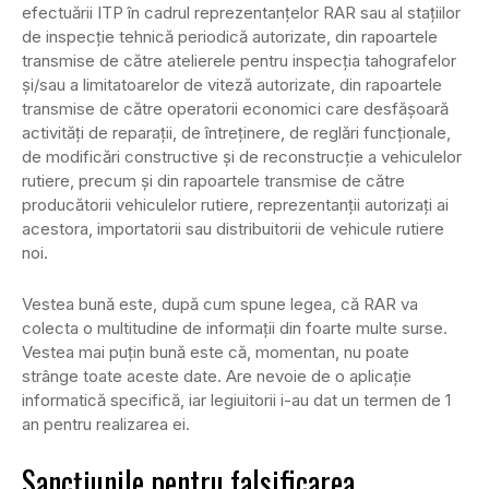
efectuării ITP în cadrul reprezentanţelor RAR sau al staţiilor
de inspecţie tehnică periodică autorizate, din rapoartele
transmise de către atelierele pentru inspecţia tahografelor
şi/sau a limitatoarelor de viteză autorizate, din rapoartele
transmise de către operatorii economici care desfăşoară
activităţi de reparaţii, de întreţinere, de reglări funcţionale,
de modificări constructive şi de reconstrucţie a vehiculelor
rutiere, precum şi din rapoartele transmise de către
producătorii vehiculelor rutiere, reprezentanţii autorizaţi ai
acestora, importatorii sau distribuitorii de vehicule rutiere
noi.
Vestea bună este, după cum spune legea, că RAR va
colecta o multitudine de informații din foarte multe surse.
Vestea mai puțin bună este că, momentan, nu poate
strânge toate aceste date. Are nevoie de o aplicație
informatică specifică, iar legiuitorii i-au dat un termen de 1
an pentru realizarea ei.
Sancțiunile pentru falsificarea