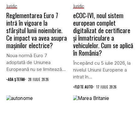
Juridic
Juridic
Reglementarea Euro 7
eCOC-IVI, noul sistem
intră în vigoare la
european complet
sfârșitul lunii noiembrie.
digitalizat de certificare
Ce impact va avea asupra
și înmatriculare a
mașinilor electrice?
vehiculelor. Cum se aplică
în România?
Noua normă Euro 7
adoptată de Uniunea
Începând cu 5 iulie 2026, la
Europeană nu se limitează
nivelul Uniunii Europene a
doar...
intrat în...
•
ADA ȘTEFAN
28 IULIE 2026
•
FLOTE AUTO
17 IULIE 2026