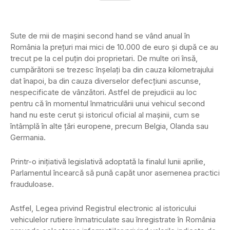
Sute de mii de mașini second hand se vând anual în
România la prețuri mai mici de 10.000 de euro și după ce au
trecut pe la cel puțin doi proprietari. De multe ori însă,
cumpărătorii se trezesc înșelați ba din cauza kilometrajului
dat înapoi, ba din cauza diverselor defecțiuni ascunse,
nespecificate de vânzători. Astfel de prejudicii au loc
pentru că în momentul înmatriculării unui vehicul second
hand nu este cerut și istoricul oficial al mașinii, cum se
întâmplă în alte țări europene, precum Belgia, Olanda sau
Germania.
Printr-o inițiativă legislativă adoptată la finalul lunii aprilie,
Parlamentul încearcă să pună capăt unor asemenea practici
frauduloase.
Astfel, Legea privind Registrul electronic al istoricului
vehiculelor rutiere înmatriculate sau înregistrate în România