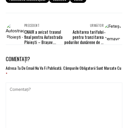
PRECEDENT
URMĂTOR
CNAIR a avizat traseul
Achitarea tarifului
final pentru Autostrada
pentru tranzitarea
Ploiești – Brașov.
podurilor dunărene de la
Costul total, 5,5 mld.
Fetești – Cernavodă
euro
redevine obligatorie
COMENTAȚI?
Adresa Ta De Email Nu Va Fi Publicată.
Câmpurile Obligatorii Sunt Marcate Cu
*