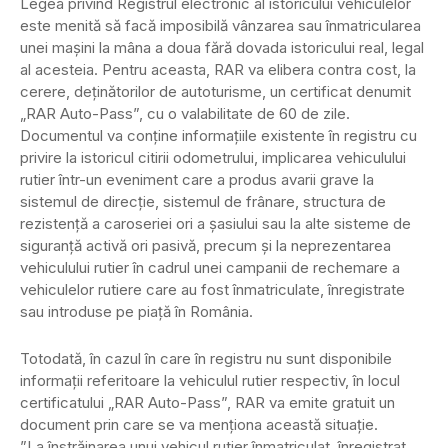
Legea privind Registrul electronic al istoricului vehiculelor
este menită să facă imposibilă vânzarea sau înmatricularea
unei mașini la mâna a doua fără dovada istoricului real, legal
al acesteia. Pentru aceasta, RAR va elibera contra cost, la
cerere, deţinătorilor de autoturisme, un certificat denumit
„RAR Auto-Pass”, cu o valabilitate de 60 de zile.
Documentul va conţine informaţiile existente în registru cu
privire la istoricul citirii odometrului, implicarea vehiculului
rutier într-un eveniment care a produs avarii grave la
sistemul de direcţie, sistemul de frânare, structura de
rezistenţă a caroseriei ori a şasiului sau la alte sisteme de
siguranţă activă ori pasivă, precum şi la neprezentarea
vehiculului rutier în cadrul unei campanii de rechemare a
vehiculelor rutiere care au fost înmatriculate, înregistrate
sau introduse pe piaţă în România.
Totodată, în cazul în care în registru nu sunt disponibile
informaţii referitoare la vehiculul rutier respectiv, în locul
certificatului „RAR Auto-Pass”, RAR va emite gratuit un
document prin care se va menţiona această situaţie.
”La înstrăinarea unui vehicul rutier înmatriculat, înregistrat