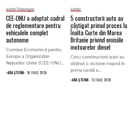
Juridic
Tehnologie
Juridic
CEE-ONU a adoptat cadrul
5 constructorii auto au
de reglementare pentru
câștigat primul proces la
vehiculele complet
Înalta Curte din Marea
autonome
Britanie privind emisiile
motoarelor diesel
Comisia Economică pentru
Europa a Organizației
Cinci constructorii auto au
Națiunilor Unite (CEE-ONU)
obținut o victorie majoră în
a adoptat primul...
prima rundă a...
•
ADA ȘTEFAN
16 IULIE 2026
•
ADA ȘTEFAN
13 IULIE 2026