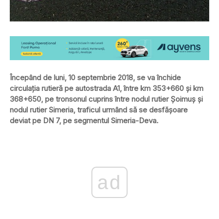
Începând de luni, 10 septembrie 2018, se va închide
circulaţia rutieră pe autostrada A1, între km 353+660 şi km
368+650, pe tronsonul cuprins între nodul rutier Şoimuş şi
nodul rutier Simeria, traficul urmând să se desfăşoare
deviat pe DN 7, pe segmentul Simeria-Deva.
ad