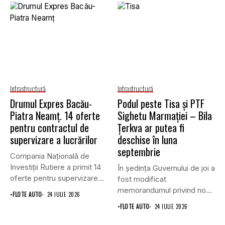
Infrastructură
Infrastructură
Drumul Expres Bacău-
Podul peste Tisa și PTF
Piatra Neamț. 14 oferte
Sighetu Marmației – Bila
pentru contractul de
Țerkva ar putea fi
supervizare a lucrărilor
deschise în luna
septembrie
Compania Națională de
Investiții Rutiere a primit 14
În ședința Guvernului de joi a
oferte pentru supervizarea
fost modificat
lucrărilor...
memorandumul privind noul
•
FLOTE AUTO
24 IULIE 2026
punct...
•
FLOTE AUTO
24 IULIE 2026