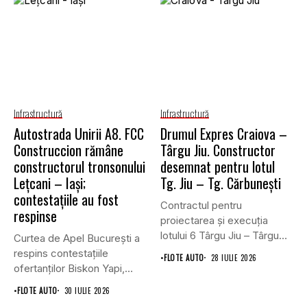
Infrastructură
Infrastructură
Autostrada Unirii A8. FCC
Drumul Expres Craiova –
Construccion rămâne
Târgu Jiu. Constructor
constructorul tronsonului
desemnat pentru lotul
Lețcani – Iași;
Tg. Jiu – Tg. Cărbunești
contestațiile au fost
Contractul pentru
respinse
proiectarea și execuția
lotului 6 Târgu Jiu – Târgu
Curtea de Apel București a
Cărbunești,...
respins contestațiile
•
FLOTE AUTO
28 IULIE 2026
ofertanților Biskon Yapi,
Straco și...
•
FLOTE AUTO
30 IULIE 2026