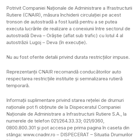
Potrivit Companiei Naţionale de Administrare a Ifrastructurii
Rutiere (CNAIR), măsura închiderii circulaţiei pe acest
tronson de autostradă a fost luată pentru a se putea
executa lucrările de realizare a conexiunii între sectorul de
autostradă Deva – Orăştie (aflat sub trafic) cu lotul 4 al
autostrăzii Lugoj – Deva (în execuţie).
Nu au fost oferite detalii privind durata restricţiilor impuse.
Reprezentanţii CNAIR recomandă conducătorilor auto
respectarea restricţiile instituite şi semnalizarea rutieră
temporară.
Informaţii suplimentare privind starea reţelei de drumuri
naţionale pot fi obţinute de la Dispeceratul Companiei
Naţionale de Administrare a Infrastructurii Rutiere S.A., la
numerele de telefon 021/264.33.33; 021/9360,
0800.800.301 şi pot accesa pe prima pagina în caseta din
stânga: www.cnadnr.ro – DISPECERAT – Situatia Drumurilor