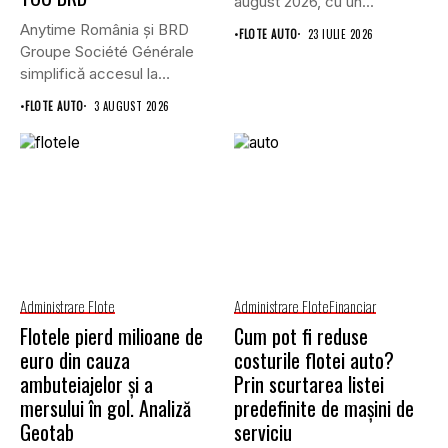
august 2026, cu un...
Anytime România și BRD
•
FLOTE AUTO
23 IULIE 2026
Groupe Société Générale
simplifică accesul la
asigurările auto...
•
FLOTE AUTO
3 AUGUST 2026
Administrare Flote
Administrare Flote
Financiar
Flotele pierd milioane de
Cum pot fi reduse
euro din cauza
costurile flotei auto?
ambuteiajelor și a
Prin scurtarea listei
mersului în gol. Analiză
predefinite de mașini de
Geotab
serviciu