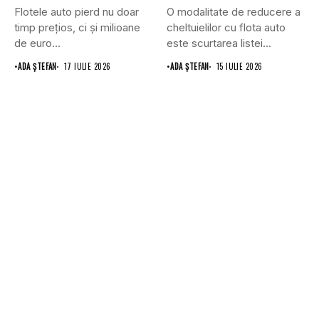
Flotele auto pierd nu doar
O modalitate de reducere a
timp prețios, ci și milioane
cheltuielilor cu flota auto
de euro...
este scurtarea listei...
•
ADA ȘTEFAN
17 IULIE 2026
•
ADA ȘTEFAN
15 IULIE 2026