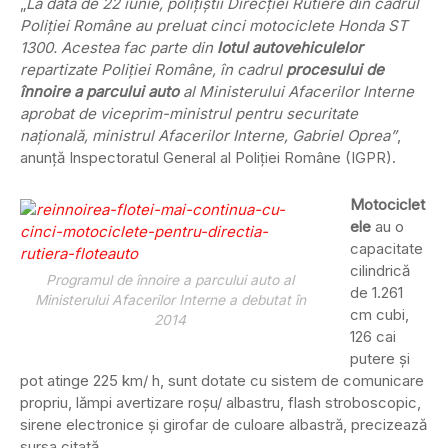
„
La data de 22 iunie, poliţiştii Direcţiei Rutiere din cadrul
Poliţiei Române au preluat cinci motociclete Honda ST
1300. Acestea fac parte din
lotul autovehiculelor
repartizate Poliţiei Române, în cadrul
procesului de
înnoire a parcului auto
al Ministerului Afacerilor Interne
aprobat de viceprim-ministrul pentru securitate
naţională, ministrul Afacerilor Interne, Gabriel Oprea”
,
anunţă Inspectoratul General al Poliţiei Române (IGPR).
Motociclet
ele
au o
capacitate
cilindrică
Programul de înnoire a parcului auto al
de 1.261
Ministerului Afacerilor Interne a debutat în
cm cubi,
2014
126 cai
putere şi
pot atinge 225 km/ h, sunt dotate cu sistem de comunicare
propriu, lămpi avertizare roşu/ albastru, flash stroboscopic,
sirene electronice şi girofar de culoare albastră, precizează
sursa citată.