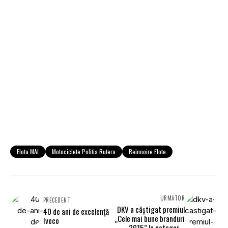
Flota MAI
Motociclete Politia Rutera
Reinnoire Flote
URMĂTOR
PRECEDENT
DKV a câştigat premiul
40 de ani de excelenţă
„Cele mai bune branduri
Iveco
2015” la categoria