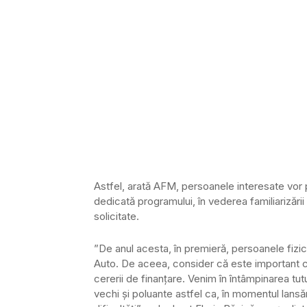
Astfel, arată AFM, persoanele interesate vor p
dedicată programului, în vederea familiarizării c
solicitate.
”De anul acesta, în premieră, persoanele fizice
Auto. De aceea, consider că este important ca
cererii de finanțare. Venim în întâmpinarea tut
vechi și poluante astfel ca, în momentul lansăr