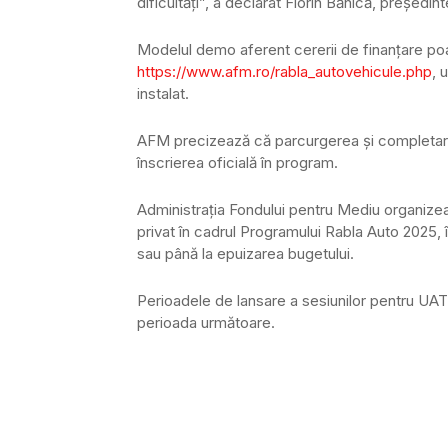
dificultăți”, a declarat Florin Bănică, președi
Modelul demo aferent cererii de finanțare poat
https://www.afm.ro/rabla_autovehicule.php
, 
instalat.
AFM precizează că parcurgerea și completarea 
înscrierea oficială în program.
Administrația Fondului pentru Mediu organizea
privat în cadrul Programului Rabla Auto 2025, 
sau până la epuizarea bugetului.
Perioadele de lansare a sesiunilor pentru UAT
perioada următoare.