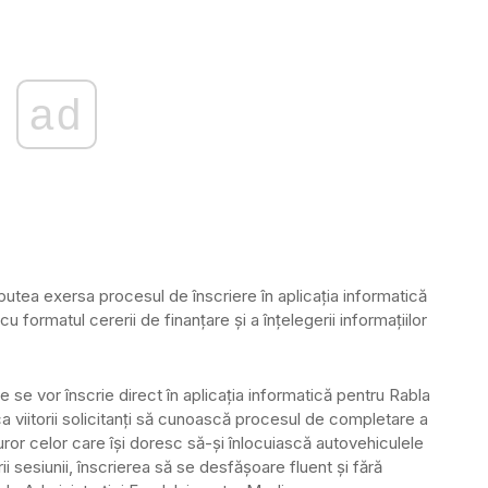
ad
utea exersa procesul de înscriere în aplicația informatică
u formatul cererii de finanțare și a înțelegerii informațiilor
 se vor înscrie direct în aplicația informatică pentru Rabla
 viitorii solicitanți să cunoască procesul de completare a
uror celor care își doresc să-și înlocuiască autovehiculele
ii sesiunii, înscrierea să se desfășoare fluent și fără