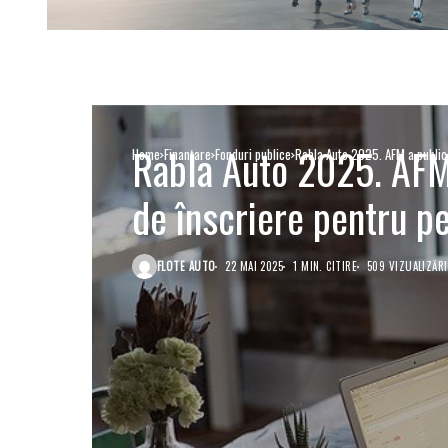
Rabla Auto 2025. AFM 
Home
Finanţare
Fonduri publice
Rabla Auto 2025. AFM a publica
de înscriere pentru pe
FLOTE AUTO
22 MAI 2025
1 MIN. CITIRE
509 VIZUALIZĂRI