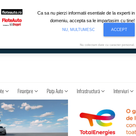
Ca sa nu pierzi informatii esentiale de la experti in
domeniu, accepta sa le impartasim cu tine!
NU, MULTUMESC
ACCEPT
Nu colectam date cu caracter personal.
ote
Finanţare
Piaţa Auto
Infrastructură
Interviuri