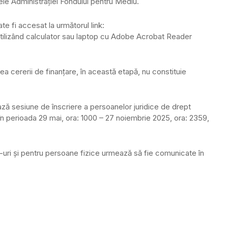
ntele Administrației Fondului pentru Mediu.
e fi accesat la următorul link:
utilizând calculator sau laptop cu Adobe Acrobat Reader
cererii de finanțare, în această etapă, nu constituie
ză sesiune de înscriere a persoanelor juridice de drept
în perioada 29 mai, ora: 1000 – 27 noiembrie 2025, ora: 2359,
-uri și pentru persoane fizice urmează să fie comunicate în