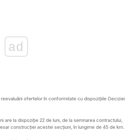
ad
eevaluării ofertelor în conformitate cu dispozițiile Deciziei
i are la dispoziție 22 de luni, de la semnarea contractului,
ecesar construcției acestei secțiuni, în lungime de 45 de km.