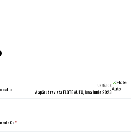
URMĂTOR
urcat la
A apărut revista FLOTE AUTO, luna iunie 2023
Marcate Cu
*