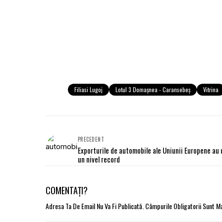
Filiasi Lugoj
Lotul 3 Domașnea - Caransebeș
Vitrina
PRECEDENT
Exporturile de automobile ale Uniunii Europene au 
un nivel record
COMENTAȚI?
Adresa Ta De Email Nu Va Fi Publicată.
Câmpurile Obligatorii Sunt 