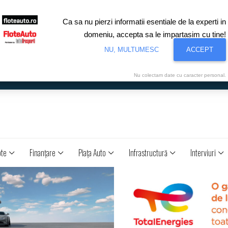
Ca sa nu pierzi informatii esentiale de la experti in
domeniu, accepta sa le impartasim cu tine!
NU, MULTUMESC
ACCEPT
Nu colectam date cu caracter personal.
ote
Finanţare
Piaţa Auto
Infrastructură
Interviuri