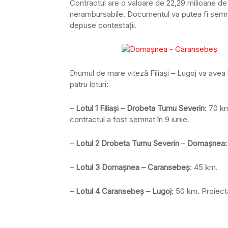
Contractul are o valoare de 22,29 milioane de 
nerambursabile. Documentul va putea fi semnat
depuse contestații.
Drumul de mare viteză Filiași – Lugoj va avea î
patru loturi:
–
Lotul 1 Filiași – Drobeta Turnu Severin
: 70 k
contractul a fost semnat în 9 iunie.
–
Lotul 2 Drobeta Turnu Severin
–
Domașnea:
–
Lotul 3 Domașnea – Caransebeș
: 45 km.
–
Lotul 4 Caransebeș – Lugoj
: 50 km. Proiect