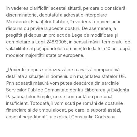
În vederea clarificării acestei situaţii, pe care o consideră
discriminatorie, deputatul a adresat o interpelare
Ministerului Finanţelor Publice, în vederea obţinerii unui
răspuns cu privire la aceste costuri. De asemenea, a
pregătit şi depus un proiect de Lege de modificare şi
completare a Legii 248/2005, în sensul măririi termenului de
valabilitate al paşapoartelor româneşti de la 5 la 10 ani, după
modelor majorităţii statelor europene.
„Proiectul depus se bazează pe o analiză comparativă
detaliată a situaţiei în domeniu din majoritatea statelor UE.
Prin această măsură vom putea descărca din sarcinile
Serviciilor Publice Comunitate pentru Eliberarea şi Evidenţa
Paşapoartelor Simple, ce se confruntă cu personal
insuficient. Totodată, îi vom scuti pe români de costurile
financiare şi de timpul alocat, pe care le suportă astăzi,
absolut nejustificat”, a explicat Constantin Codreanu.