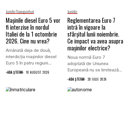
Juridic
Transporturi
Juridic
Mașinile diesel Euro 5 vor
Reglementarea Euro 7
fi interzise în nordul
intră în vigoare la
Italiei de la 1 octombrie
sfârșitul lunii noiembrie.
2026. Cine nu vrea?
Ce impact va avea asupra
mașinilor electrice?
Amânată deja de două,
interdicția mașinilor diesel
Noua normă Euro 7
Euro 5 în patru regiuni...
adoptată de Uniunea
Europeană nu se limitează
•
ADA ȘTEFAN
10 AUGUST 2026
doar...
•
ADA ȘTEFAN
28 IULIE 2026