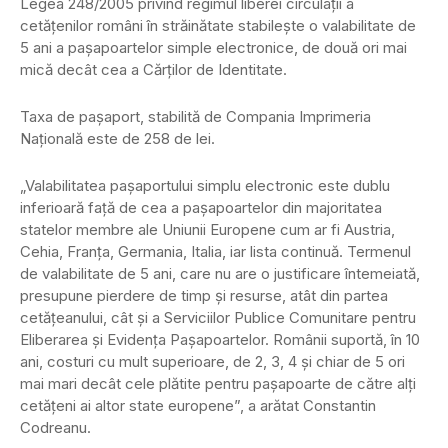
Legea 248/2005 privind regimul liberei circulaţii a
cetăţenilor români în străinătate stabileşte o valabilitate de
5 ani a paşapoartelor simple electronice, de două ori mai
mică decât cea a Cărţilor de Identitate.
Taxa de paşaport, stabilită de Compania Imprimeria
Naţională este de 258 de lei.
„Valabilitatea paşaportului simplu electronic este dublu
inferioară faţă de cea a paşapoartelor din majoritatea
statelor membre ale Uniunii Europene cum ar fi Austria,
Cehia, Franţa, Germania, Italia, iar lista continuă. Termenul
de valabilitate de 5 ani, care nu are o justificare întemeiată,
presupune pierdere de timp şi resurse, atât din partea
cetăţeanului, cât şi a Serviciilor Publice Comunitare pentru
Eliberarea şi Evidenţa Paşapoartelor. Românii suportă, în 10
ani, costuri cu mult superioare, de 2, 3, 4 şi chiar de 5 ori
mai mari decât cele plătite pentru paşapoarte de către alţi
cetăţeni ai altor state europene”, a arătat Constantin
Codreanu.