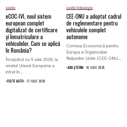
Juridic
Juridic
Tehnologie
eCOC-IVI, noul sistem
CEE-ONU a adoptat cadrul
european complet
de reglementare pentru
digitalizat de certificare
vehiculele complet
și înmatriculare a
autonome
vehiculelor. Cum se aplică
Comisia Economică pentru
în România?
Europa a Organizației
Națiunilor Unite (CEE-ONU)
Începând cu 5 iulie 2026, la
a adoptat primul...
nivelul Uniunii Europene a
•
ADA ȘTEFAN
16 IULIE 2026
intrat în...
•
FLOTE AUTO
17 IULIE 2026