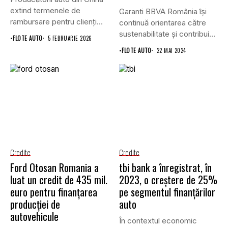
extind termenele de
Garanti BBVA România îşi
rambursare pentru clienți
continuă orientarea către
până la...
sustenabilitate şi contribuie
•
FLOTE AUTO
5 FEBRUARIE 2026
cu 48...
•
FLOTE AUTO
22 MAI 2024
Credite
Credite
Ford Otosan Romania a
tbi bank a înregistrat, în
luat un credit de 435 mil.
2023, o creștere de 25%
euro pentru finanţarea
pe segmentul finanțărilor
producției de
auto
autovehicule
În contextul economic