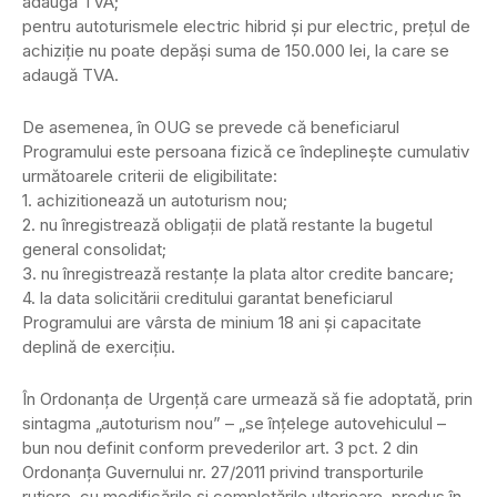
adaugă TVA;
pentru autoturismele electric hibrid şi pur electric, preţul de
achiziţie nu poate depăşi suma de 150.000 lei, la care se
adaugă TVA.
De asemenea, în OUG se prevede că beneficiarul
Programului este persoana fizică ce îndeplineşte cumulativ
următoarele criterii de eligibilitate:
1. achizitionează un autoturism nou;
2. nu înregistrează obligaţii de plată restante la bugetul
general consolidat;
3. nu înregistrează restanţe la plata altor credite bancare;
4. la data solicitării creditului garantat beneficiarul
Programului are vârsta de minium 18 ani şi capacitate
deplină de exerciţiu.
În Ordonanţa de Urgenţă care urmează să fie adoptată, prin
sintagma „autoturism nou” – „se înţelege autovehiculul –
bun nou definit conform prevederilor art. 3 pct. 2 din
Ordonanţa Guvernului nr. 27/2011 privind transporturile
rutiere, cu modificările şi completările ulterioare, produs în