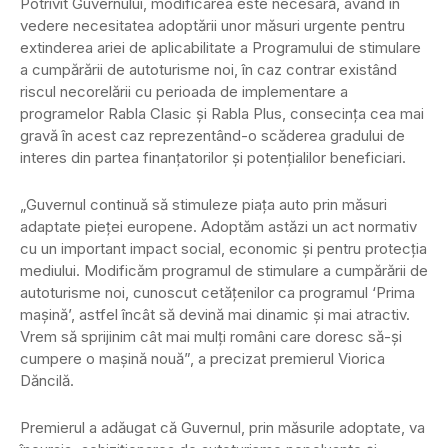
Potrivit Guvernului, modificarea este necesară, având în
vedere necesitatea adoptării unor măsuri urgente pentru
extinderea ariei de aplicabilitate a Programului de stimulare
a cumpărării de autoturisme noi, în caz contrar existând
riscul necorelării cu perioada de implementare a
programelor Rabla Clasic şi Rabla Plus, consecinţa cea mai
gravă în acest caz reprezentând-o scăderea gradului de
interes din partea finanţatorilor şi potenţialilor beneficiari.
„Guvernul continuă să stimuleze piaţa auto prin măsuri
adaptate pieţei europene. Adoptăm astăzi un act normativ
cu un important impact social, economic şi pentru protecţia
mediului. Modificăm programul de stimulare a cumpărării de
autoturisme noi, cunoscut cetăţenilor ca programul ‘Prima
maşină’, astfel încât să devină mai dinamic şi mai atractiv.
Vrem să sprijinim cât mai mulţi români care doresc să-şi
cumpere o maşină nouă”, a precizat premierul Viorica
Dăncilă.
Premierul a adăugat că Guvernul, prin măsurile adoptate, va