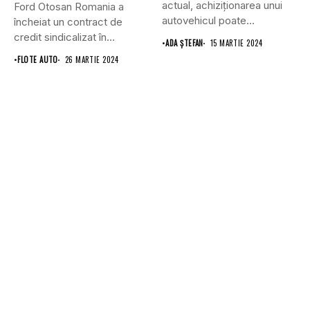
actual, achiziționarea unui
Ford Otosan Romania a
autovehicul poate
încheiat un contract de
reprezenta o investiție
credit sindicalizat în
•
ADA ȘTEFAN
15 MARTIE 2024
considerabilă...
valoare...
•
FLOTE AUTO
26 MARTIE 2024