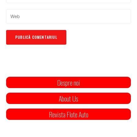
Despre noi
About Us
Revista Flote Auto