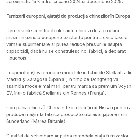
aproximativ 15% între ianuarie 2024 și decembrie 2025.
Furnizorii europeni, ajutați de producția chinezilor în Europa
Demersurile constructorilor auto chinezi de a produce
mașini în uzinele europene existente pentru a evita taxele
vamale suplimentare ar putea reduce presiunile asupra
capacității, dacă nu se construiesc noi fabrici, a declarat
Houchois.
Leapmotor își va produce modelele în fabricile Stellantis din
Madrid și Zaragoza (Spania), în timp ce Dongfeng va
asambla modele mai mari, pentru marca sa premium Voyah
EV, într-o fabrică Stellantis din Rennes (Franța).
Compania chineză Chery este în discuții cu Nissan pentru a
produce mașini la fabrica producătorului auto japonez din
Sunderland (Marea Britanie).
O astfel de schimbare ar putea remodela piața furnizorilor