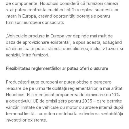
de componente. Houchois consideră că furnizorii chinezi
s-ar putea confrunta cu dificultăți în a replica succesul lor
intern în Europa, creând oportunități potențiale pentru
furnizorii europeni consacrați.
„Vehiculele produse în Europa vor depinde mai mult de
baza de aprovizionare existentă”, a spus acesta, adăugând
că dinamica ar putea stimula consolidarea, inclusiv fuziuni și
achiziții, între furnizori.
Flexibilitatea reglementărilor ar putea oferi o ușurare
Producătorii auto europeni ar putea obține o oarecare
relaxare de pe urma flexibilității reglementărilor, a mai arătat
Houchois. El a menționat propunerea de diminuare cu 10%
a obiectivului UE de emisii zero pentru 2035 – care permite
vânzări limitate de vehicule cu motor cu ardere internă după
termenul limită – ar putea contribui la extinderea rentabilității
investițiilor existente.