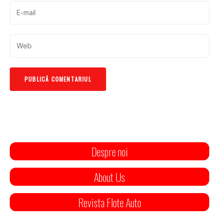
Despre noi
About Us
Revista Flote Auto