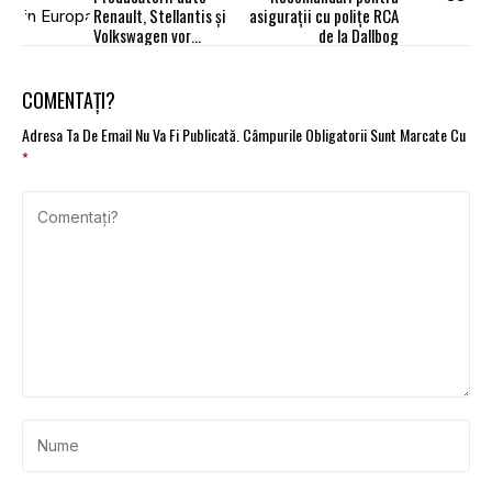
Renault, Stellantis și
asigurații cu polițe RCA
Volkswagen vor
de la Dallbog
excluderea Marocului și
Turciei din eticheta
„Fabricat în Europa”
COMENTAȚI?
Adresa Ta De Email Nu Va Fi Publicată.
Câmpurile Obligatorii Sunt Marcate Cu
*