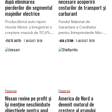
după eliminarea
necesare acoperirii
pierderilor din segmentul
costurilor de transport şi
mașinilor electrice
carburant
Producătorul auto nipon
Fondul Național de
Honda Motor a înregistrat o
Garantare a Creditelor
creștere masivă de 117,4%...
pentru Întreprinderile Mici și
Mijlocii (FNGCIMM)...
•
FLOTE AUTO
7 AUGUST 2026
•
ADA ȘTEFAN
5 AUGUST 2026
Financiar
Financiar
Nissan revine pe profit și
America de Nord a
își menține neschimbate
devenit motorul de
obiectivele pentru anul
creștere al grupului