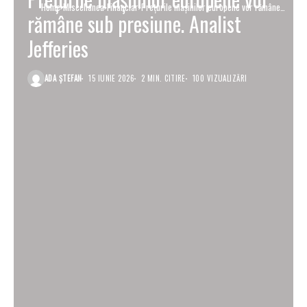
Home
Miscellanea
Financiar
Prețurile mașinilor europene vor rămâne
rămâne sub presiune. Analist
sub presiune. Analist Jefferies
Jefferies
ADA ȘTEFAN
15 IUNIE 2026
2 MIN. CITIRE
100 VIZUALIZĂRI