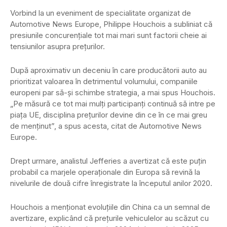
Vorbind la un eveniment de specialitate organizat de
Automotive News Europe, Philippe Houchois a subliniat că
presiunile concurențiale tot mai mari sunt factorii cheie ai
tensiunilor asupra prețurilor.
După aproximativ un deceniu în care producătorii auto au
prioritizat valoarea în detrimentul volumului, companiile
europeni par să-și schimbe strategia, a mai spus Houchois.
„Pe măsură ce tot mai mulți participanți continuă să intre pe
piața UE, disciplina prețurilor devine din ce în ce mai greu
de menținut”, a spus acesta, citat de Automotive News
Europe.
Drept urmare, analistul Jefferies a avertizat că este puțin
probabil ca marjele operaționale din Europa să revină la
nivelurile de două cifre înregistrate la începutul anilor 2020.
Houchois a menționat evoluțiile din China ca un semnal de
avertizare, explicând că prețurile vehiculelor au scăzut cu