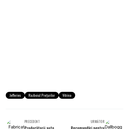
Jefferies
Razboiul Prețurilor
Vitrina
PRECEDENT
URMĂTOR
Producătorii auto
Recomandări pentru