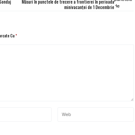
 Sondaj
Măsuri în punctele de trecere a frontierei în perioada
minivacanţei de 1 Decembrie
Marcate Cu
*