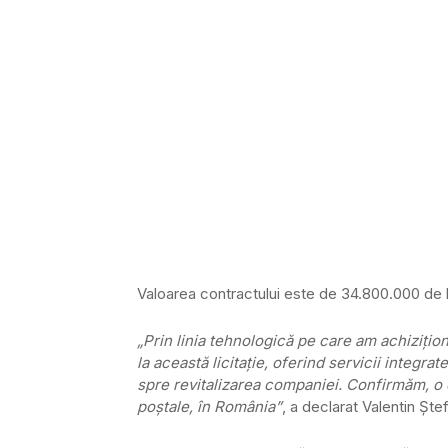
Valoarea contractului este de 34.800.000 de le
„Prin linia tehnologică pe care am achizițio
la această licitație, oferind servicii integra
spre revitalizarea companiei. Confirmăm, o da
poştale, în România”
, a declarat Valentin Șt