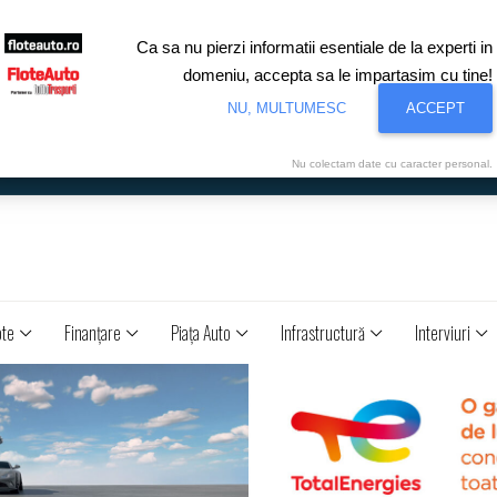
Ca sa nu pierzi informatii esentiale de la experti in
domeniu, accepta sa le impartasim cu tine!
NU, MULTUMESC
ACCEPT
Nu colectam date cu caracter personal.
ote
Finanţare
Piaţa Auto
Infrastructură
Interviuri