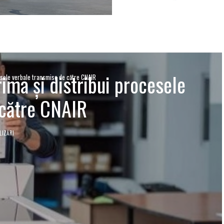
ma și distribui procesele
esele verbale transmise de către CNAIR
 către CNAIR
LIZĂRI