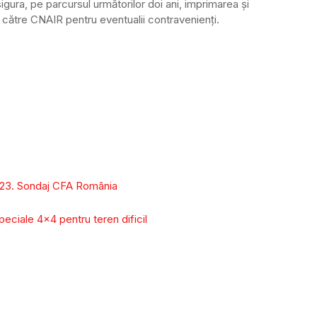
ra, pe parcursul următorilor doi ani, imprimarea şi
către CNAIR pentru eventualii contravenienţi.
2023. Sondaj CFA România
peciale 4×4 pentru teren dificil