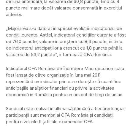
de luna anterioară, la valoarea de 60,8 puncte, fiind cu 4
puncte mai mare decât valoarea consemnată în exerciţiul
anterior.
„Majorarea s-a datorat în special evoluţiei indicatorului de
condiţii curente. Astfel, indicatorul condiţiilor curente a fost
de 76,0 puncte, valoare în creştere cu 8,3 puncte, în timp
ce indicatorul anticipaţiilor a crescut cu 1,8 puncte până la
valoarea de 53,2 puncte”, informează CFA România.
Indicatorul CFA România de Încredere Macroeconomică a
fost lansat de către organizaţie în luna mai 2011
reprezentând un indicator prin care doreşte să cuantifice
anticipaţiile analiştilor financiari cu privire la activitatea
economică în România pentru un orizont de timp de un an.
Sondajul este realizat în ultima săptâmână a fiecărei luni, iar
participanţii sunt membri ai CFA România şi candidaţii
pentru nivelurile II şi III ale examenelor CFA.