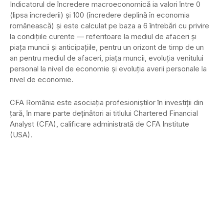
Indicatorul de încredere macroeconomică ia valori între 0
(lipsa încrederii) şi 100 (încredere deplină în economia
românească) şi este calculat pe baza a 6 întrebări cu privire
la condiţiile curente — referitoare la mediul de afaceri şi
piaţa muncii şi anticipaţiile, pentru un orizont de timp de un
an pentru mediul de afaceri, piaţa muncii, evoluţia venitului
personal la nivel de economie şi evoluţia averii personale la
nivel de economie.
CFA România este asociaţia profesioniştilor în investiţii din
ţară, în mare parte deţinători ai titlului Chartered Financial
Analyst (CFA), calificare administrată de CFA Institute
(USA).