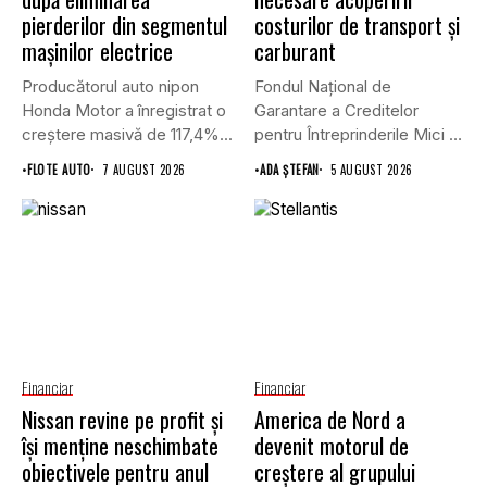
pierderilor din segmentul
costurilor de transport şi
mașinilor electrice
carburant
Producătorul auto nipon
Fondul Național de
Honda Motor a înregistrat o
Garantare a Creditelor
creștere masivă de 117,4%...
pentru Întreprinderile Mici și
Mijlocii (FNGCIMM)...
•
FLOTE AUTO
7 AUGUST 2026
•
ADA ȘTEFAN
5 AUGUST 2026
Financiar
Financiar
Nissan revine pe profit și
America de Nord a
își menține neschimbate
devenit motorul de
obiectivele pentru anul
creștere al grupului