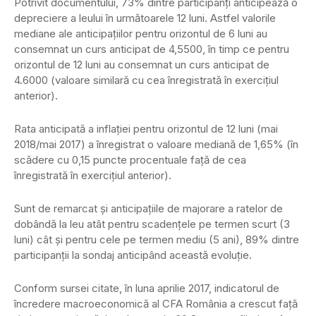
Potrivit documentului, 73% dintre participanţi anticipează o
depreciere a leului în următoarele 12 luni. Astfel valorile
mediane ale anticipaţiilor pentru orizontul de 6 luni au
consemnat un curs anticipat de 4,5500, în timp ce pentru
orizontul de 12 luni au consemnat un curs anticipat de
4.6000 (valoare similară cu cea înregistrată în exerciţiul
anterior).
Rata anticipată a inflaţiei pentru orizontul de 12 luni (mai
2018/mai 2017) a înregistrat o valoare mediană de 1,65% (în
scădere cu 0,15 puncte procentuale faţă de cea
înregistrată în exerciţiul anterior).
Sunt de remarcat şi anticipaţiile de majorare a ratelor de
dobândă la leu atât pentru scadenţele pe termen scurt (3
luni) cât şi pentru cele pe termen mediu (5 ani), 89% dintre
participanţii la sondaj anticipând această evoluţie.
Conform sursei citate, în luna aprilie 2017, indicatorul de
încredere macroeconomică al CFA România a crescut faţă