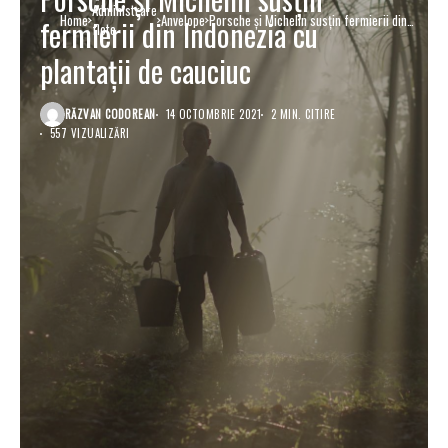
Administrare
Home
Anvelope
Porsche și Michelin susțin fermierii din
fermierii din Indonezia cu
flote
Indonezia cu plantații de cauciuc
plantații de cauciuc
RĂZVAN CODOREAN
14 OCTOMBRIE 2021
2 MIN. CITIRE
557 VIZUALIZĂRI