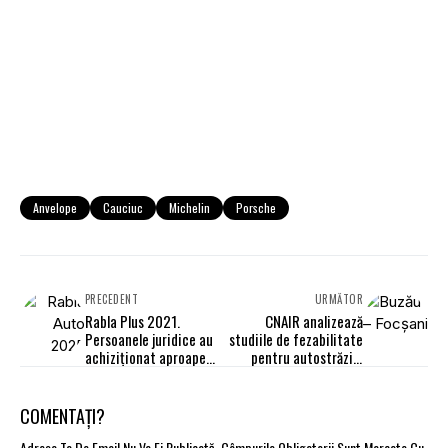
Anvelope
Cauciuc
Michelin
Porsche
PRECEDENT
URMĂTOR
Rabla Plus 2021.
CNAIR analizează
Persoanele juridice au
studiile de fezabilitate
achiziţionat aproape
pentru autostrăzile
1.300 de autovehicule
Buzău – Focșani și
”verzi”
Focșani - Bacău
COMENTAȚI?
Adresa Ta De Email Nu Va Fi Publicată.
Câmpurile Obligatorii Sunt Marcate Cu