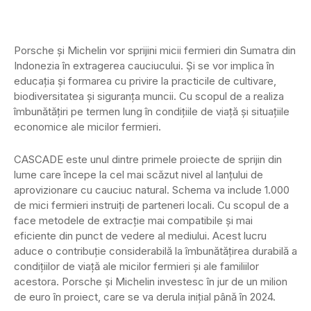
Porsche și Michelin vor sprijini micii fermieri din Sumatra din
Indonezia în extragerea cauciucului. Și se vor implica în
educația și formarea cu privire la practicile de cultivare,
biodiversitatea și siguranța muncii. Cu scopul de a realiza
îmbunătățiri pe termen lung în condițiile de viață și situațiile
economice ale micilor fermieri.
CASCADE este unul dintre primele proiecte de sprijin din
lume care începe la cel mai scăzut nivel al lanțului de
aprovizionare cu cauciuc natural. Schema va include 1.000
de mici fermieri instruiți de parteneri locali. Cu scopul de a
face metodele de extracție mai compatibile și mai
eficiente din punct de vedere al mediului. Acest lucru
aduce o contribuție considerabilă la îmbunătățirea durabilă a
condițiilor de viață ale micilor fermieri și ale familiilor
acestora. Porsche și Michelin investesc în jur de un milion
de euro în proiect, care se va derula inițial până în 2024.