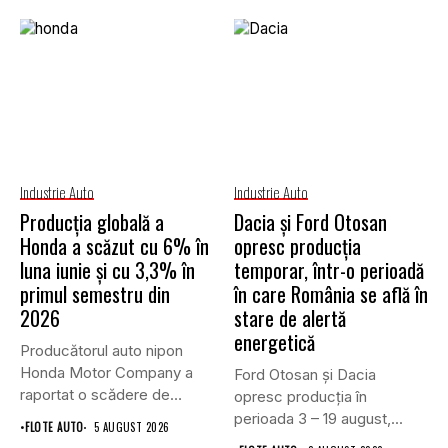
Industrie Auto
Industrie Auto
Producția globală a
Dacia și Ford Otosan
Honda a scăzut cu 6% în
opresc producția
luna iunie și cu 3,3% în
temporar, într-o perioadă
primul semestru din
în care România se află în
2026
stare de alertă
energetică
Producătorul auto nipon
Honda Motor Company a
Ford Otosan și Dacia
raportat o scădere de
opresc producția în
6,1%...
perioada 3 – 19 august,...
•
FLOTE AUTO
5 AUGUST 2026