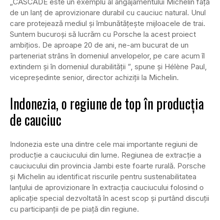
„CASCADE este un exemplu al angajamentului Michelin față
de un lanț de aprovizionare durabil cu cauciuc natural. Unul
care protejează mediul și îmbunătățește mijloacele de trai.
Suntem bucuroși să lucrăm cu Porsche la acest proiect
ambițios. De aproape 20 de ani, ne-am bucurat de un
parteneriat strâns în domeniul anvelopelor, pe care acum îl
extindem și în domeniul durabilității ”, spune și Hélène Paul,
vicepreședinte senior, director achiziții la Michelin.
Indonezia, o regiune de top în producția
de cauciuc
Indonezia este una dintre cele mai importante regiuni de
producție a cauciucului din lume.
Regiunea de extracție a
cauciucului din provincia Jambi este foarte rurală.
Porsche
și Michelin au identificat riscurile pentru sustenabilitatea
lanțului de aprovizionare în extracția cauciucului folosind o
aplicație special dezvoltată în acest scop și purtând discuții
cu participanții de pe piață din regiune.