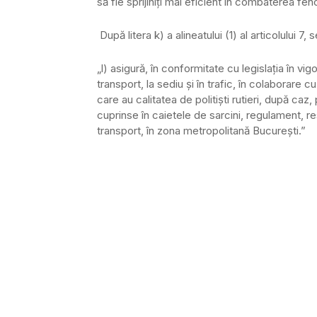
să fie sprijiniți mai eficient în combaterea fe
După litera k) a alineatului (1) al articolului 7,
„l) asigură, în conformitate cu legislația în vi
transport, la sediu și în trafic, în colaborare c
care au calitatea de politiști rutieri, după ca
cuprinse în caietele de sarcini, regulament, r
transport, în zona metropolitană București.”