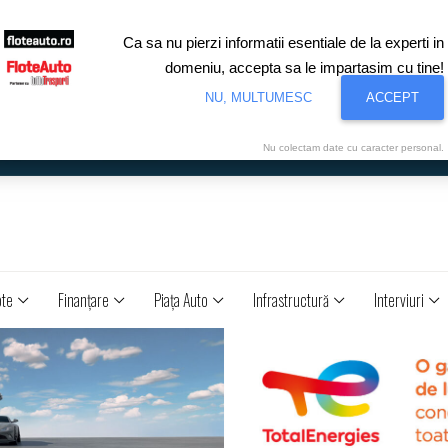
Ca sa nu pierzi informatii esentiale de la experti in
domeniu, accepta sa le impartasim cu tine!
NU, MULTUMESC
ACCEPT
Nu colectam date cu caracter personal.
ote
Finanţare
Piaţa Auto
Infrastructură
Interviuri