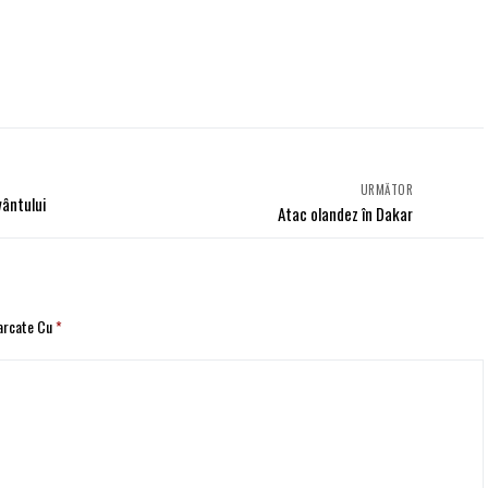
URMĂTOR
vântului
Atac olandez în Dakar
Marcate Cu
*