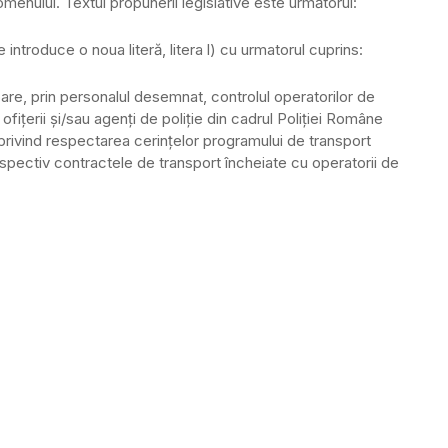
nomenului. Textul propunerii legislative este următorul:
 se introduce o noua literă, litera l) cu urmatorul cuprins:
goare, prin personalul desemnat, controlul operatorilor de
u ofițerii și/sau agenți de poliție din cadrul Poliției Române
z, privind respectarea cerințelor programului de transport
espectiv contractele de transport încheiate cu operatorii de