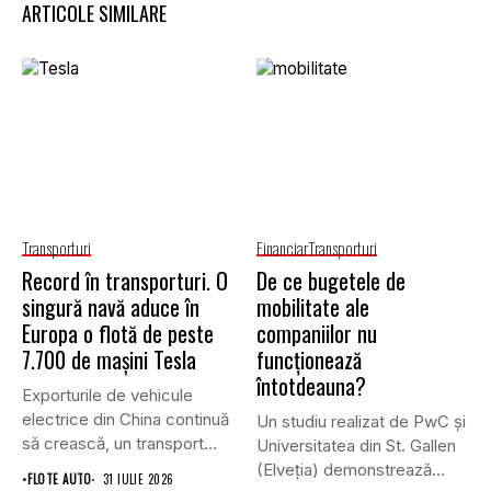
ARTICOLE SIMILARE
Transporturi
Financiar
Transporturi
Record în transporturi. O
De ce bugetele de
singură navă aduce în
mobilitate ale
Europa o flotă de peste
companiilor nu
7.700 de mașini Tesla
funcționează
întotdeauna?
Exporturile de vehicule
electrice din China continuă
Un studiu realizat de PwC și
să crească, un transport
Universitatea din St. Gallen
record...
(Elveția) demonstrează...
•
FLOTE AUTO
31 IULIE 2026