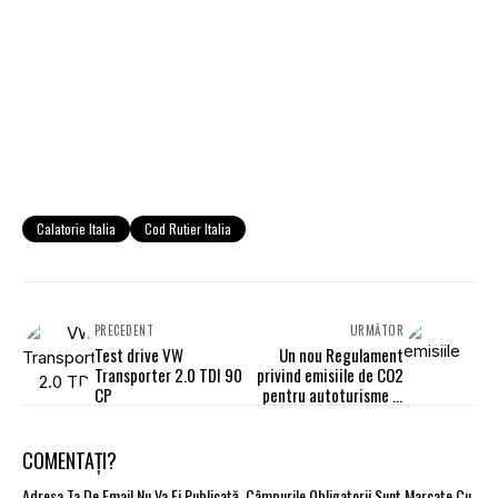
Calatorie Italia
Cod Rutier Italia
PRECEDENT
URMĂTOR
Test drive VW
Un nou Regulament
Transporter 2.0 TDI 90
privind emisiile de CO2
CP
pentru autoturisme şi
utilitare
COMENTAȚI?
Adresa Ta De Email Nu Va Fi Publicată.
Câmpurile Obligatorii Sunt Marcate Cu