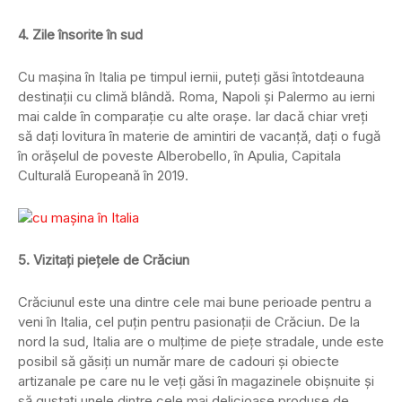
4. Zile însorite în sud
Cu maşina în Italia pe timpul iernii, puteţi găsi întotdeauna
destinaţii cu climă blândă. Roma, Napoli şi Palermo au ierni
mai calde în comparaţie cu alte oraşe. Iar dacă chiar vreţi
să daţi lovitura în materie de amintiri de vacanţă, daţi o fugă
în orăşelul de poveste Alberobello, în Apulia, Capitala
Culturală Europeană în 2019.
5. Vizitaţi pieţele de Crăciun
Crăciunul este una dintre cele mai bune perioade pentru a
veni în Italia, cel puţin pentru pasionaţii de Crăciun. De la
nord la sud, Italia are o mulţime de pieţe stradale, unde este
posibil să găsiţi un număr mare de cadouri şi obiecte
artizanale pe care nu le veţi găsi în magazinele obişnuite şi
să gustaţi unele dintre cele mai delicioase produse de