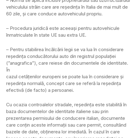
– Norma se aplică inclusiv proprietarului sau uzufructuarului
vehiculului străin care are reşedinţa în Italia de mai mult de
60 zile, şi care conduce autovehiculul propriu.
– Procedura juridică este aceeaşi pentru autovehicule
înmatriculate în state UE sau extra UE.
– Pentru stabilirea încălcării legii se va lua în considerare
reşedinţa conducătorului auto din registrul populaţiei
(”anagrafica”), care reiese din documentele de identitate.
În
cazul cetăţenilor europeni se poate lua în considerare şi
reşedinţa normală, concept care se referă la reşedinţa
efectivă (de facto) a persoanei.
Cu ocazia controalelor stradale, reşedinţa este stabilită în
baza documentelor de identitate italiene sau prin
prezentarea permisului de conducere italian, documente
care conţin aceste informaţii sau care permit, consultând
bazele de date, obţinerea lor imediată. În cazul în care