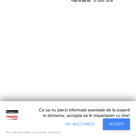
•
FLOTE AUTO
21 IULIE 2026
Ca sa nu pierzi informatii esentiale de la experti
in domeniu, accepta sa le impartasim cu tine!
Situl nostru utilizeaza cookies. Ce inseamna
Accept
NU, MULTUMESC
ACCEPT
cookie?
Aflati mai mult...
Nu colectam date cu caracter personal.