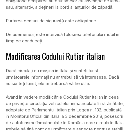
obligatorie echiparea autoturismelor cu anvelope de iarnă
sau, alternativ, a deţinerii la bord a lanţurilor de zăpadă.
Purtarea centurii de siguranţă este obligatorie.
De asemenea, este interzisă folosirea telefonului mobil în
timp ce conduceţi.
Modificarea Codului Rutier italian
Dacă circulaţi cu maşina în Italia şi sunteţi turist,
următoarele informaţii nu ar trebui să vă intereseze. Dacă
nu sunteţi turist, ele ar trebui să vă fie utile.
Având în vedere modificările Codului Rutier italian în ceea
ce priveşte circulaţia vehiculelor înmatriculate în străinătate,
adoptate de Parlamentul italian prin Legea n. 132, publicată
în Monitorul Oficial din Italia la 3 decemrbrie 2018, posesorii
de autoturisme înmatriculate în România care circulă în Italia
trebuie să ţină cont de următoarele aspecte pentru a stabili