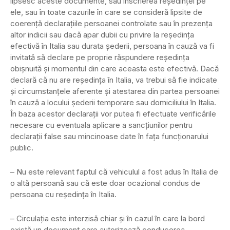
lipsesc aceste documente, sau înscrierea reşedinţei pe
ele, sau în toate cazurile în care se consideră lipsite de
coerenţă declaraţiile persoanei controlate sau în prezenţa
altor indicii sau dacă apar dubii cu privire la reşedinţa
efectivă în Italia sau durata şederii, persoana în cauză va fi
invitată să declare pe proprie răspundere reşedinţa
obişnuită şi momentul din care aceasta este efectivă. Dacă
declară că nu are reşedinţa în Italia, va trebui să fie indicate
şi circumstanţele aferente şi atestarea din partea persoanei
în cauză a locului şederii temporare sau domiciliului în Italia.
În baza acestor declaraţii vor putea fi efectuate verificările
necesare cu eventuala aplicare a sancţiunilor pentru
declaraţii false sau mincinoase date în faţa funcţionarului
public.
– Nu este relevant faptul că vehiculul a fost adus în Italia de
o altă persoană sau că este doar ocazional condus de
persoana cu reşedinţa în Italia.
– Circulaţia este interzisă chiar şi în cazul în care la bord
există un document care autorizează conducerea