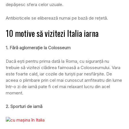
depăşesc sfera celor uzuale.
Antibioticele se eliberează numai pe bază de reţetă.
10 motive să vizitezi Italia iarna
1. Fără aglomeraţie la Colosseum
Dacă eşti pentru prima dată la Roma, cu siguranţă nu
trebuie să vizitezi clădirea faimoasă a Colosseumului. Vara
este foarte cald, iar cozile de turişti par nesfârşite. De
aceea o plimbare prin cel mai cunoscut amfiteatru din lume
într-o zi de iarnă pate fi cel mai relaxant lucru din acel
moment.
2. Sporturi de iarnă