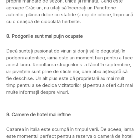
propria mâncare de sezon, unică şi rafinată. Când este
aproape Crăciun, nu uitaţi să încercaţi un Panettone
autentic, pâinea dulce cu stafide şi coji de citrice, împreună
cu o ceaşcă de ciocolată fierbinte.
8. Podgoriile sunt mai puţin ocupate
Dacă sunteţi pasionat de vinuri şi doriţi să le degustaţi în
podgorii autentice, iarna este un moment bun pentru a face
acest lucru. Recoltarea strugurilor s-a făcut în septembrie,
iar pivniţele sunt pline de sticle noi, care abia aşteaptă să
fie deschise. Un alt plus este că proprietarii au mai mult
timp pentru a se dedica vizitatorilor şi pentru a oferi cât mai
multe informaţii despre vinuri.
9. Camere de hotel mai ieftine
Cazarea în Italia este scumpă în timpul verii. De aceea, iarna
este momentul perfect pentru a rezerva o cameră de hotel