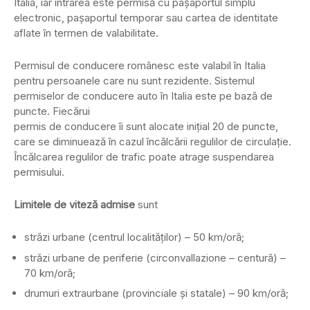
Italia, iar intrarea este permisă cu paşaportul simplu
electronic, paşaportul temporar sau cartea de identitate
aflate în termen de valabilitate.
Permisul de conducere românesc este valabil în Italia
pentru persoanele care nu sunt rezidente. Sistemul
permiselor de conducere auto în Italia este pe bază de
puncte. Fiecărui
permis de conducere îi sunt alocate iniţial 20 de puncte,
care se diminuează în cazul încălcării regulilor de circulaţie.
Încălcarea regulilor de trafic poate atrage suspendarea
permisului.
Limitele de viteză admise
sunt
străzi urbane (centrul localităţilor) – 50 km/oră;
străzi urbane de periferie (circonvallazione – centură) –
70 km/oră;
drumuri extraurbane (provinciale şi statale) – 90 km/oră;