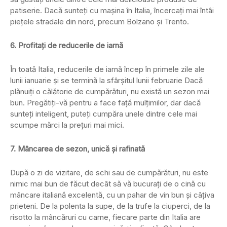
patiserie. Dacă sunteţi cu maşina în Italia, încercaţi mai întâi
pieţele stradale din nord, precum Bolzano şi Trento.
6. Profitaţi de reducerile de iarnă
În toată Italia, reducerile de iarnă încep în primele zile ale
lunii ianuarie şi se termină la sfârşitul lunii februarie Dacă
plănuiţi o călătorie de cumpărături, nu există un sezon mai
bun. Pregătiţi-vă pentru a face faţă mulţimilor, dar dacă
sunteţi inteligent, puteţi cumpăra unele dintre cele mai
scumpe mărci la preţuri mai mici.
7. Mâncarea de sezon, unică şi rafinată
După o zi de vizitare, de schi sau de cumpărături, nu este
nimic mai bun de făcut decât să vă bucuraţi de o cină cu
mâncare italiană excelentă, cu un pahar de vin bun şi câţiva
prieteni. De la polenta la supe, de la trufe la ciuperci, de la
risotto la mâncăruri cu carne, fiecare parte din Italia are