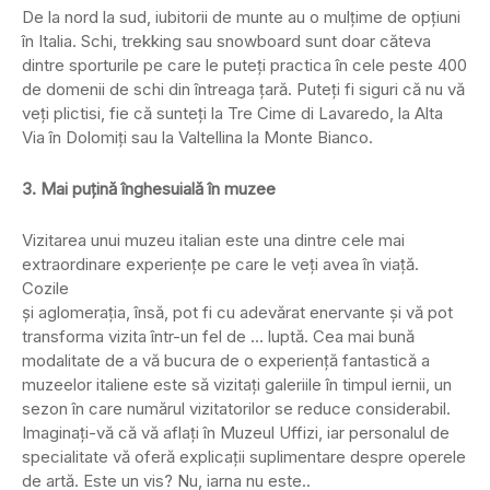
De la nord la sud, iubitorii de munte au o mulţime de opţiuni
în Italia. Schi, trekking sau snowboard sunt doar căteva
dintre sporturile pe care le puteţi practica în cele peste 400
de domenii de schi din întreaga ţară. Puteţi fi siguri că nu vă
veţi plictisi, fie că sunteţi la Tre Cime di Lavaredo, la Alta
Via în Dolomiţi sau la Valtellina la Monte Bianco.
3. Mai puţină înghesuială în muzee
Vizitarea unui muzeu italian este una dintre cele mai
extraordinare experienţe pe care le veţi avea în viaţă.
Cozile
şi aglomeraţia, însă, pot fi cu adevărat enervante şi vă pot
transforma vizita într-un fel de … luptă. Cea mai bună
modalitate de a vă bucura de o experienţă fantastică a
muzeelor italiene este să vizitaţi galeriile în timpul iernii, un
sezon în care numărul vizitatorilor se reduce considerabil.
Imaginaţi-vă că vă aflaţi în Muzeul Uffizi, iar personalul de
specialitate vă oferă explicaţii suplimentare despre operele
de artă. Este un vis? Nu, iarna nu este..