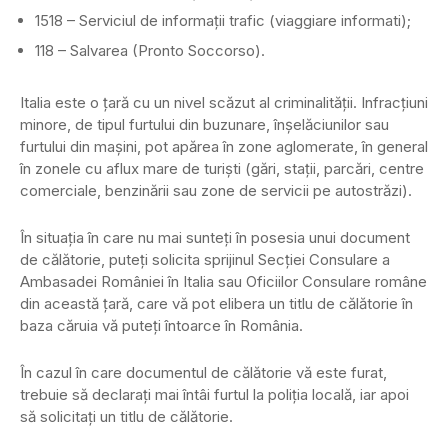
1518 – Serviciul de informaţii trafic (viaggiare informati);
118 – Salvarea (Pronto Soccorso).
Italia este o ţară cu un nivel scăzut al criminalităţii. Infracţiuni
minore, de tipul furtului din buzunare, înşelăciunilor sau
furtului din maşini, pot apărea în zone aglomerate, în general
în zonele cu aflux mare de turişti (gări, staţii, parcări, centre
comerciale, benzinării sau zone de servicii pe autostrăzi).
În situaţia în care nu mai sunteţi în posesia unui document
de călătorie, puteţi solicita sprijinul Secţiei Consulare a
Ambasadei României în Italia sau Oficiilor Consulare române
din această ţară, care vă pot elibera un titlu de călătorie în
baza căruia vă puteţi întoarce în România.
În cazul în care documentul de călătorie vă este furat,
trebuie să declaraţi mai întâi furtul la poliţia locală, iar apoi
să solicitaţi un titlu de călătorie.