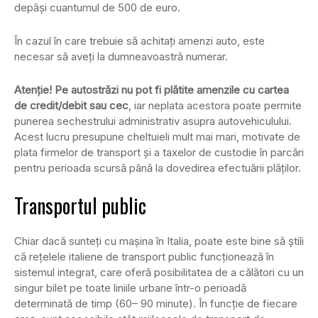
depăşi cuantumul de 500 de euro.
În cazul în care trebuie să achitaţi amenzi auto, este
necesar să aveţi la dumneavoastră numerar.
Atenţie! Pe autostrăzi nu pot fi plătite amenzile cu cartea
de credit/debit sau cec
, iar neplata acestora poate permite
punerea sechestrului administrativ asupra autovehiculului.
Acest lucru presupune cheltuieli mult mai mari, motivate de
plata firmelor de transport şi a taxelor de custodie în parcări
pentru perioada scursă până la dovedirea efectuării plăţilor.
Transportul public
Chiar dacă sunteţi cu maşina în Italia, poate este bine să ştiîi
că reţelele italiene de transport public funcţionează în
sistemul integrat, care oferă posibilitatea de a călători cu un
singur bilet pe toate liniile urbane într-o perioadă
determinată de timp (60– 90 minute). În funcţie de fiecare