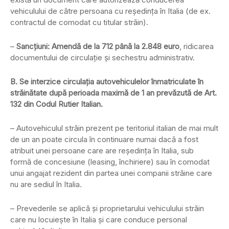
vehiculului de către persoana cu reşedinţa în Italia (de ex.
contractul de comodat cu titular străin).
–
Sancţiuni: Amendă de la 712 până la 2.848 euro
, ridicarea
documentului de circulaţie şi sechestru administrativ.
B. Se interzice circulaţia autovehiculelor înmatriculate în
străinătate după perioada maximă de 1 an prevăzută de Art.
132 din Codul Rutier Italian.
– Autovehiculul străin prezent pe teritoriul italian de mai mult
de un an poate circula în continuare numai dacă a fost
atribuit unei persoane care are reşedinţa în Italia, sub
formă de concesiune (leasing, închiriere) sau în comodat
unui angajat rezident din partea unei companii străine care
nu are sediul în Italia.
– Prevederile se aplică şi proprietarului vehiculului străin
care nu locuieşte în Italia şi care conduce personal