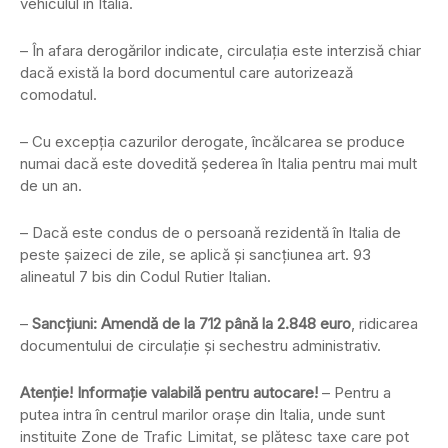
vehiculul în Italia.
– În afara derogărilor indicate, circulaţia este interzisă chiar
dacă există la bord documentul care autorizează
comodatul.
– Cu excepţia cazurilor derogate, încălcarea se produce
numai dacă este dovedită şederea în Italia pentru mai mult
de un an.
– Dacă este condus de o persoană rezidentă în Italia de
peste şaizeci de zile, se aplică şi sancţiunea art. 93
alineatul 7 bis din Codul Rutier Italian.
–
Sancţiuni: Amendă de la 712 până la 2.848 euro
, ridicarea
documentului de circulaţie şi sechestru administrativ.
Atenţie! Informaţie valabilă pentru autocare!
– Pentru a
putea intra în centrul marilor oraşe din Italia, unde sunt
instituite Zone de Trafic Limitat, se plătesc taxe care pot