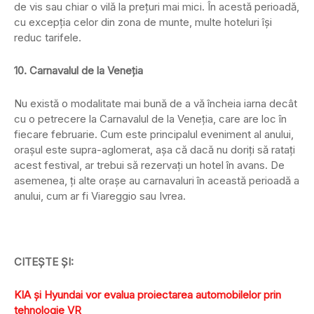
de vis sau chiar o vilă la preţuri mai mici. În acestă perioadă,
cu excepţia celor din zona de munte, multe hoteluri îşi
reduc tarifele.
10. Carnavalul de la Veneţia
Nu există o modalitate mai bună de a vă încheia iarna decât
cu o petrecere la Carnavalul de la Veneţia, care are loc în
fiecare februarie. Cum este principalul eveniment al anului,
oraşul este supra-aglomerat, aşa că dacă nu doriţi să rataţi
acest festival, ar trebui să rezervaţi un hotel în avans. De
asemenea, ţi alte oraşe au carnavaluri în această perioadă a
anului, cum ar fi Viareggio sau Ivrea.
CITEŞTE ŞI:
KIA şi Hyundai vor evalua proiectarea automobilelor prin
tehnologie VR