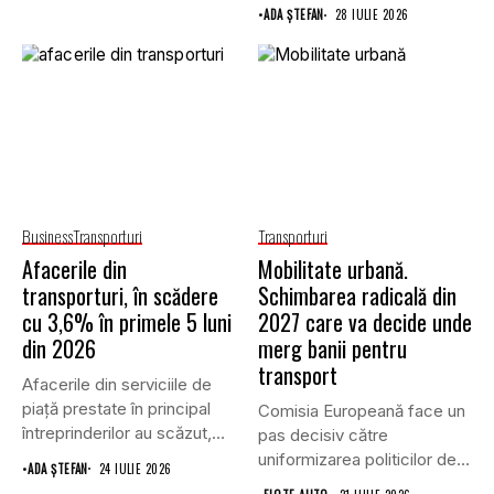
•
ADA ȘTEFAN
28 IULIE 2026
Business
Transporturi
Transporturi
Afacerile din
Mobilitate urbană.
transporturi, în scădere
Schimbarea radicală din
cu 3,6% în primele 5 luni
2027 care va decide unde
din 2026
merg banii pentru
transport
Afacerile din serviciile de
piaţă prestate în principal
Comisia Europeană face un
întreprinderilor au scăzut,
pas decisiv către
în...
uniformizarea politicilor de
•
ADA ȘTEFAN
24 IULIE 2026
transport prin...