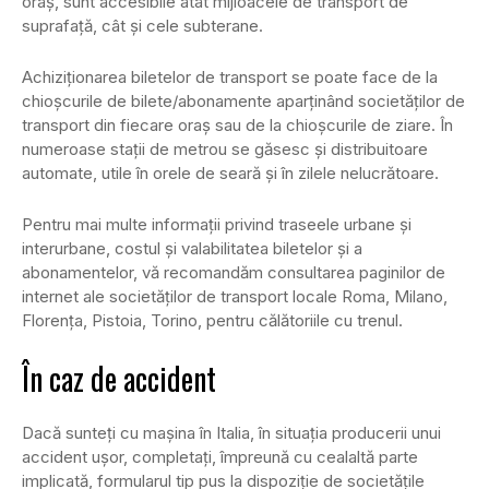
oraş, sunt accesibile atât mijloacele de transport de
suprafaţă, cât şi cele subterane.
Achiziţionarea biletelor de transport se poate face de la
chioşcurile de bilete/abonamente aparţinând societăţilor de
transport din fiecare oraş sau de la chioşcurile de ziare. În
numeroase staţii de metrou se găsesc şi distribuitoare
automate, utile în orele de seară şi în zilele nelucrătoare.
Pentru mai multe informaţii privind traseele urbane şi
interurbane, costul şi valabilitatea biletelor şi a
abonamentelor, vă recomandăm consultarea paginilor de
internet ale societăţilor de transport locale Roma, Milano,
Florenţa, Pistoia, Torino, pentru călătoriile cu trenul.
În caz de accident
Dacă sunteţi cu maşina în Italia, în situaţia producerii unui
accident uşor, completaţi, împreună cu cealaltă parte
implicată, formularul tip pus la dispoziţie de societăţile