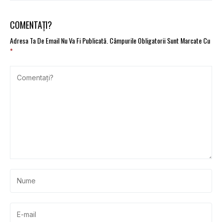
înmatriculare, reținute
pentru vehicule
în 2 zile
electrice
COMENTAȚI?
Adresa Ta De Email Nu Va Fi Publicată.
Câmpurile Obligatorii Sunt Marcate Cu
*