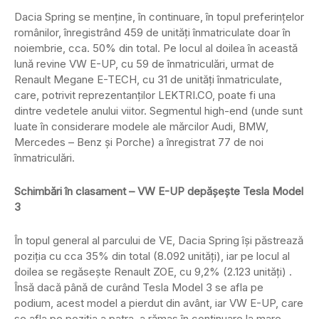
Dacia Spring se menține, în continuare, în topul preferințelor
românilor, înregistrând 459 de unități înmatriculate doar în
noiembrie, cca. 50% din total. Pe locul al doilea în această
lună revine VW E-UP, cu 59 de înmatriculări, urmat de
Renault Megane E-TECH, cu 31 de unități înmatriculate,
care, potrivit reprezentanților LEKTRI.CO, poate fi una
dintre vedetele anului viitor. Segmentul high-end (unde sunt
luate în considerare modele ale mărcilor Audi, BMW,
Mercedes – Benz și Porche) a înregistrat 77 de noi
înmatriculări.
Schimbări în clasament – VW E-UP depășește Tesla Model
3
În topul general al parcului de VE, Dacia Spring își păstrează
poziția cu cca 35% din total (8.092 unități), iar pe locul al
doilea se regăsește Renault ZOE, cu 9,2% (2.123 unități) .
Însă dacă până de curând Tesla Model 3 se afla pe
podium, acest model a pierdut din avânt, iar VW E-UP, care
se afla pe poziția a patra, a rămas în continuare la mare