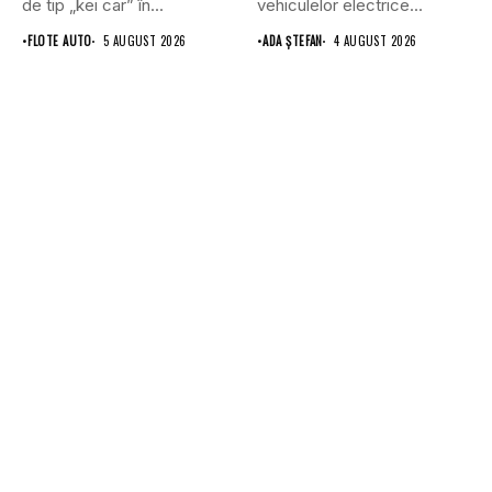
de tip „kei car” în...
vehiculelor electrice...
•
FLOTE AUTO
5 AUGUST 2026
•
ADA ȘTEFAN
4 AUGUST 2026