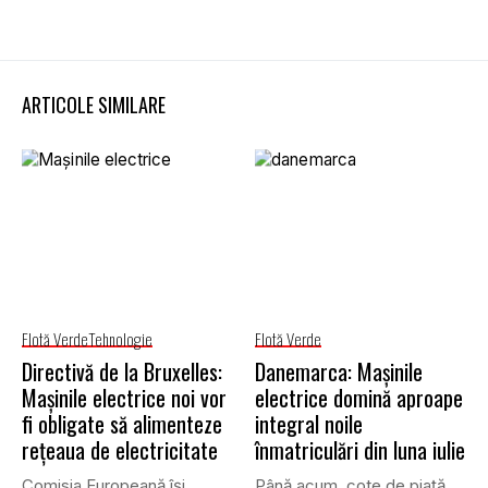
ARTICOLE SIMILARE
Flotă Verde
Tehnologie
Flotă Verde
Directivă de la Bruxelles:
Danemarca: Mașinile
Mașinile electrice noi vor
electrice domină aproape
fi obligate să alimenteze
integral noile
rețeaua de electricitate
înmatriculări din luna iulie
Comisia Europeană își
Până acum, cote de piață