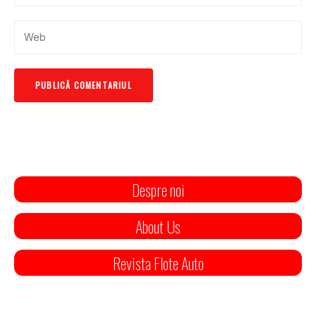
Despre noi
About Us
Revista Flote Auto