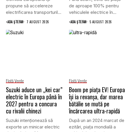
propune să accelereze
de aproape 100% pentru
electrificarea transporturilor,
vehiculele electrice în...
a clădirilor și a...
•
ADA ȘTEFAN
7 AUGUST 2026
•
ADA ȘTEFAN
5 AUGUST 2026
Flotă Verde
Flotă Verde
Suzuki aduce un „kei car”
Boom pe piața EV! Europa
electric în Europa până în
își ia revanșa, dar marea
2027 pentru a concura
bătălie se mută pe
cu rivalii chinezi
încărcarea ultra-rapidă
Suzuki intenționează să
După un an 2024 marcat de
exporte un minicar electric
ezitări, piața mondială a