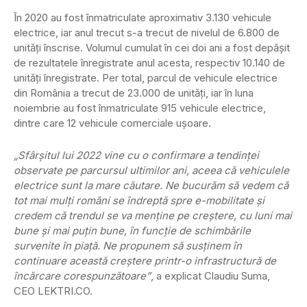
În 2020 au fost înmatriculate aproximativ 3.130 vehicule
electrice, iar anul trecut s-a trecut de nivelul de 6.800 de
unități înscrise. Volumul cumulat în cei doi ani a fost depășit
de rezultatele înregistrate anul acesta, respectiv 10.140 de
unități înregistrate. Per total, parcul de vehicule electrice
din România a trecut de 23.000 de unități, iar în luna
noiembrie au fost înmatriculate 915 vehicule electrice,
dintre care 12 vehicule comerciale ușoare.
„Sfârșitul lui 2022 vine cu o confirmare a tendinței
observate pe parcursul ultimilor ani, aceea că vehiculele
electrice sunt la mare căutare. Ne bucurăm să vedem că
tot mai mulți români se îndreptă spre e-mobilitate și
credem că trendul se va menține pe creștere, cu luni mai
bune și mai puțin bune, în funcție de schimbările
survenite în piață. Ne propunem să susținem în
continuare această creștere printr-o infrastructură de
încărcare corespunzătoare”
, a explicat Claudiu Suma,
CEO LEKTRI.CO.