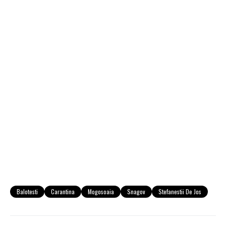
Balotesti
Carantina
Mogosoaia
Snagov
Stefanestii De Jos