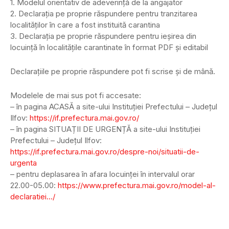
1️. Modelul orientativ de adeverință de la angajator
2. Declarația pe proprie răspundere pentru tranzitarea
localităților în care a fost instituită carantina
3. Declarația pe proprie răspundere pentru ieșirea din
locuință în localitățile carantinate în format PDF și editabil
Declarațiile pe proprie răspundere pot fi scrise și de mână.
Modelele de mai sus pot fi accesate:
– în pagina ACASĂ a site-ului Instituției Prefectului – Județul
Ilfov:
https://if.prefectura.mai.gov.ro/
– în pagina SITUAȚII DE URGENȚĂ a site-ului Instituției
Prefectului – Județul Ilfov:
https://if.prefectura.mai.gov.ro/despre-noi/situatii-de-
urgenta
– pentru deplasarea în afara locuinței în intervalul orar
22.00-05.00:
https://www.prefectura.mai.gov.ro/model-al-
declaratiei…/