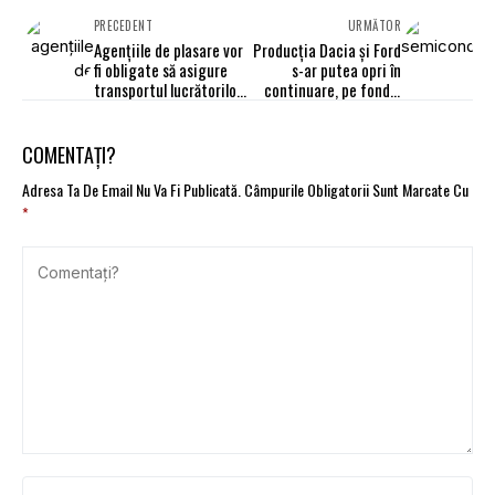
PRECEDENT
URMĂTOR
Agenţiile de plasare vor
Producţia Dacia şi Ford
fi obligate să asigure
s-ar putea opri în
transportul lucrătorilor
continuare, pe fondul
români în străinătate
crizei de
semiconductori. Analiză
XTB
COMENTAȚI?
Adresa Ta De Email Nu Va Fi Publicată.
Câmpurile Obligatorii Sunt Marcate Cu
*