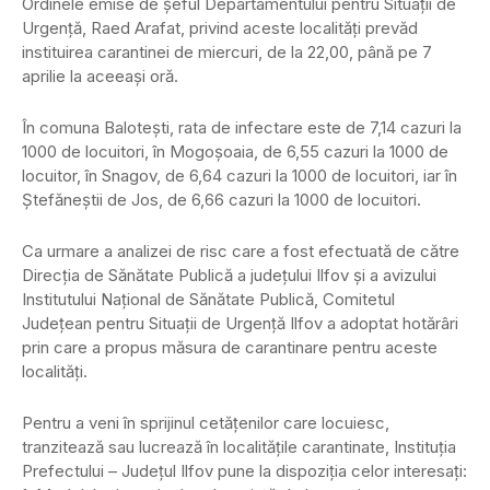
Ordinele emise de şeful Departamentului pentru Situaţii de
Urgenţă, Raed Arafat, privind aceste localităţi prevăd
instituirea carantinei de miercuri, de la 22,00, până pe 7
aprilie la aceeaşi oră.
În comuna Balotești, rata de infectare este de 7,14 cazuri la
1000 de locuitori, în Mogoșoaia, de 6,55 cazuri la 1000 de
locuitor, în Snagov, de 6,64 cazuri la 1000 de locuitori, iar în
Ștefăneștii de Jos, de 6,66 cazuri la 1000 de locuitori.
Ca urmare a analizei de risc care a fost efectuată de către
Direcţia de Sănătate Publică a judeţului Ilfov şi a avizului
Institutului Naţional de Sănătate Publică, Comitetul
Judeţean pentru Situaţii de Urgenţă Ilfov a adoptat hotărâri
prin care a propus măsura de carantinare pentru aceste
localităţi.
Pentru a veni în sprijinul cetățenilor care locuiesc,
tranzitează sau lucrează în localitățile carantinate, Instituția
Prefectului – Județul Ilfov pune la dispoziția celor interesați: