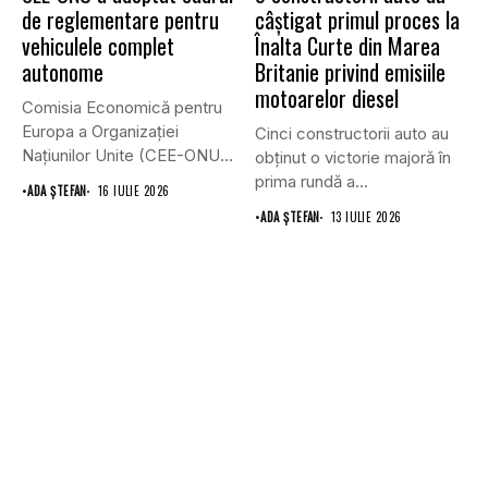
de reglementare pentru
câștigat primul proces la
vehiculele complet
Înalta Curte din Marea
autonome
Britanie privind emisiile
motoarelor diesel
Comisia Economică pentru
Europa a Organizației
Cinci constructorii auto au
Națiunilor Unite (CEE-ONU)
obținut o victorie majoră în
a adoptat primul...
prima rundă a...
•
ADA ȘTEFAN
16 IULIE 2026
•
ADA ȘTEFAN
13 IULIE 2026