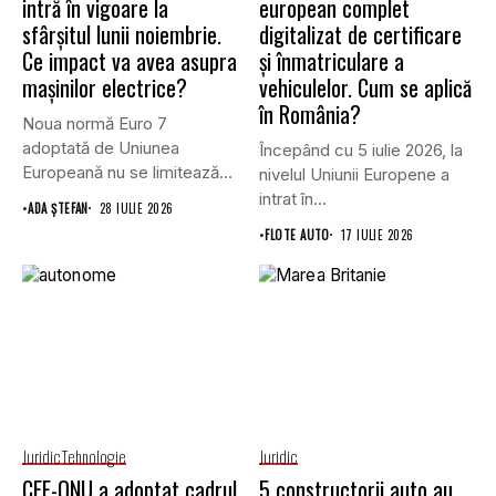
intră în vigoare la
european complet
sfârșitul lunii noiembrie.
digitalizat de certificare
Ce impact va avea asupra
și înmatriculare a
mașinilor electrice?
vehiculelor. Cum se aplică
în România?
Noua normă Euro 7
adoptată de Uniunea
Începând cu 5 iulie 2026, la
Europeană nu se limitează
nivelul Uniunii Europene a
doar...
intrat în...
•
ADA ȘTEFAN
28 IULIE 2026
•
FLOTE AUTO
17 IULIE 2026
Juridic
Tehnologie
Juridic
CEE-ONU a adoptat cadrul
5 constructorii auto au