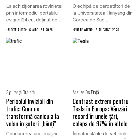
La achiziționarea rovinietei
O echipă de cercetători de
prin intermediul portalului
la Universitatea Hanyang din
evignet24.eu, deținut de
Coreea de Sud...
Enternova Kft. din...
•
FLOTE AUTO
6 AUGUST 2026
•
FLOTE AUTO
6 AUGUST 2026
Siguranţă Rutieră
Analize De Piață
Pericolul invizibil din
Contrast extrem pentru
trafic: Cum ne
Tesla în Europa: Vânzări
transformă canicula la
record în unele țări,
volan în șoferi „băuți”
colaps de 97% în altele
Conducerea unei mașini
Înmatriculările de vehicule