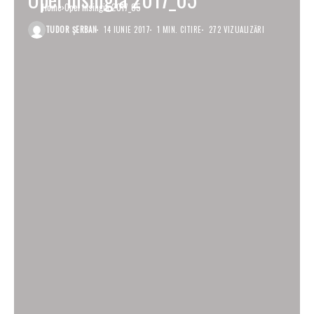
Home
Opel Insingia 2017_05
TUDOR ȘERBAN
14 IUNIE 2017
1 MIN. CITIRE
272 VIZUALIZĂRI