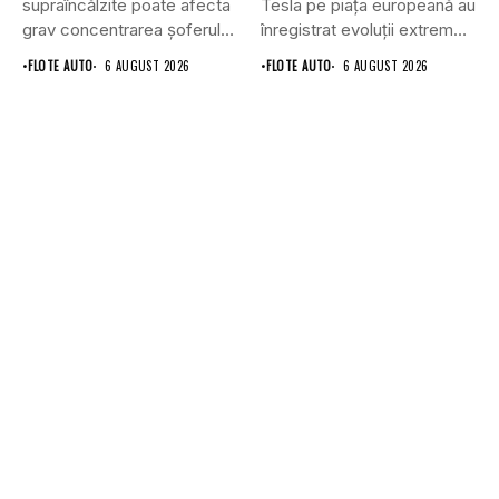
supraîncălzite poate afecta
Tesla pe piața europeană au
grav concentrarea șoferului
înregistrat evoluții extrem
și poate crește...
de...
•
FLOTE AUTO
6 AUGUST 2026
•
FLOTE AUTO
6 AUGUST 2026