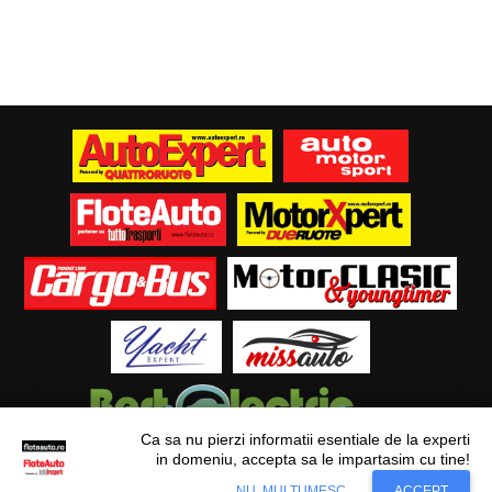
Ca sa nu pierzi informatii esentiale de la experti
in domeniu, accepta sa le impartasim cu tine!
Situl nostru utilizeaza cookies. Ce inseamna
© Flote Auto. Toate drepturile rezervate.
Accept
NU, MULTUMESC
ACCEPT