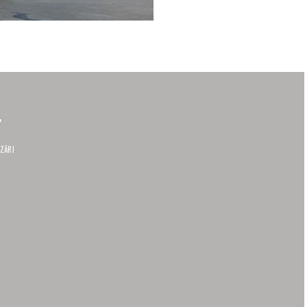
4
IZĂRI