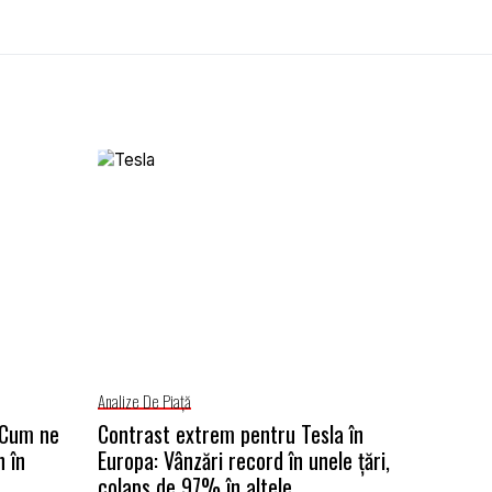
Analize De Piață
: Cum ne
Contrast extrem pentru Tesla în
n în
Europa: Vânzări record în unele țări,
colaps de 97% în altele