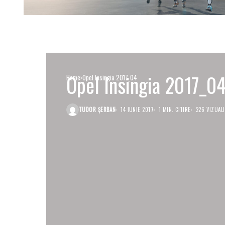
Opel Insingia 2017_0
Home
Opel Insingia 2017_04
TUDOR ȘERBAN
14 IUNIE 2017
1 MIN. CITIRE
226 VIZUAL