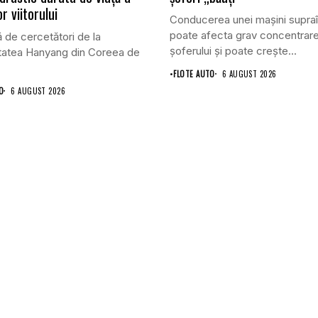
or viitorului
Conducerea unei mașini supraî
poate afecta grav concentrar
 de cercetători de la
șoferului și poate crește...
tatea Hanyang din Coreea de
•
FLOTE AUTO
6 AUGUST 2026
O
6 AUGUST 2026