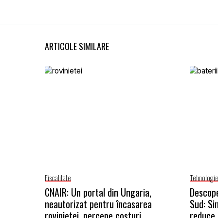
ARTICOLE SIMILARE
Fiscalitate
Tehnologi
CNAIR: Un portal din Ungaria,
Descope
neautorizat pentru încasarea
Sud: Si
rovinietei, percepe costuri
reduce 