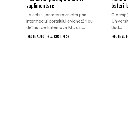
suplimentare
bateriil
La achiziționarea rovinietei prin
O echipă
intermediul portalului evignet24.eu,
Universi
deținut de Enternova Kft. din...
Sud...
•
FLOTE AUTO
6 AUGUST 2026
•
FLOTE AUT