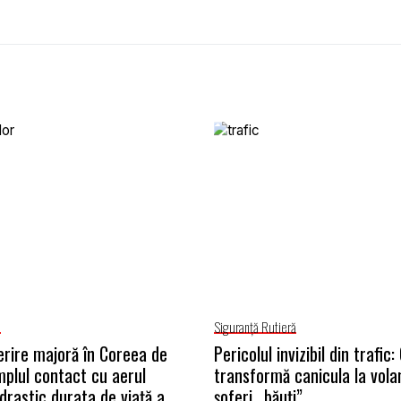
e
Siguranţă Rutieră
rire majoră în Coreea de
Pericolul invizibil din trafic
mplul contact cu aerul
transformă canicula la vola
drastic durata de viață a
șoferi „băuți”