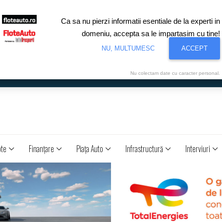
Ca sa nu pierzi informatii esentiale de la experti in
domeniu, accepta sa le impartasim cu tine!
NU, MULTUMESC
ACCEPT
Nu colectam date cu caracter personal.
ote
Finanţare
Piaţa Auto
Infrastructură
Interviuri