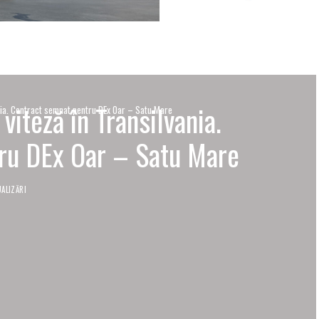
iteză în Transilvania.
nia. Contract semnat pentru DEx Oar – Satu Mare
ru DEx Oar – Satu Mare
UALIZĂRI