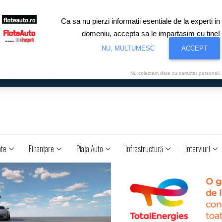
Ca sa nu pierzi informatii esentiale de la experti in
domeniu, accepta sa le impartasim cu tine!
NU, MULTUMESC
ACCEPT
Nu colectam date cu caracter personal.
ote
Finanţare
Piaţa Auto
Infrastructură
Interviuri