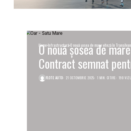
O nouă șosea de mare v
Home
Infrastructură
O nouă șosea de mare viteză în Transilva
Contract semnat pent
FLOTE AUTO
21 OCTOMBRIE 2025
1 MIN. CITIRE
190 VIZ