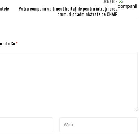
URMĂTOR
entele
Patru companii au trucat licitațiile pentru întreținerea
drumurilor administrate de CNAIR
Marcate Cu
*