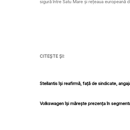
sigură între Satu Mare și rețeaua europeană d
CITEȘTE ȘI:
Stellantis își reafirmă, față de sindicate, anga
Volkswagen își mărește prezența în segmentul v