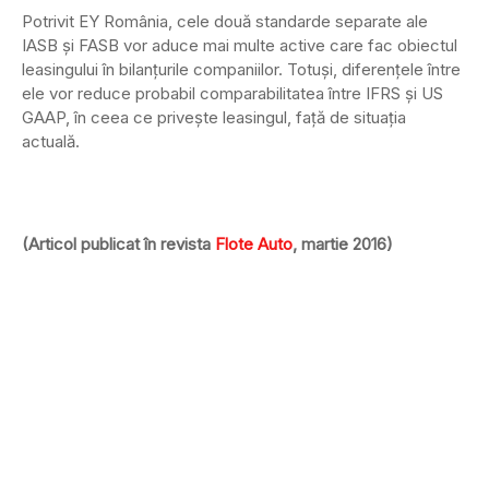
Potrivit EY România, cele două standarde separate ale
IASB şi FASB vor aduce mai multe active care fac obiectul
leasingului în bilanţurile companiilor. Totuşi, diferenţele între
ele vor reduce probabil comparabilitatea între IFRS şi US
GAAP, în ceea ce priveşte leasingul, faţă de situaţia
actuală.
(Articol publicat în revista
Flote Auto
, martie 2016)