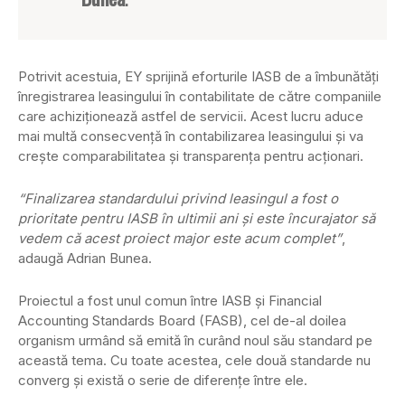
Potrivit acestuia, EY sprijină eforturile IASB de a îmbunătăţi
înregistrarea leasingului în contabilitate de către companiile
care achiziţionează astfel de servicii. Acest lucru aduce
mai multă consecvenţă în contabilizarea leasingului şi va
creşte comparabilitatea şi transparenţa pentru acţionari.
“Finalizarea standardului privind leasingul a fost o
prioritate pentru IASB în ultimii ani şi este încurajator să
vedem că acest proiect major este acum complet”
,
adaugă Adrian Bunea.
Proiectul a fost unul comun între IASB şi Financial
Accounting Standards Board (FASB), cel de-al doilea
organism urmând să emită în curând noul său standard pe
această tema. Cu toate acestea, cele două standarde nu
converg şi există o serie de diferenţe între ele.