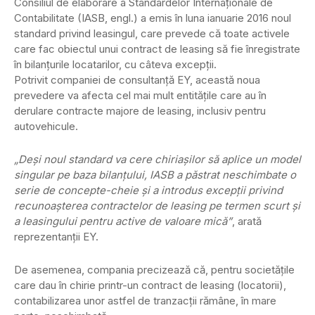
Consiliul de elaborare a Standardelor Internaţionale de
Contabilitate (IASB, engl.) a emis în luna ianuarie 2016 noul
standard privind leasingul, care prevede că toate activele
care fac obiectul unui contract de leasing să fie înregistrate
în bilanţurile locatarilor, cu câteva excepţii.
Potrivit companiei de consultanţă EY, această noua
prevedere va afecta cel mai mult entităţile care au în
derulare contracte majore de leasing, inclusiv pentru
autovehicule.
„Deşi noul standard va cere chiriaşilor să aplice un model
singular pe baza bilanţului, IASB a păstrat neschimbate o
serie de concepte-cheie şi a introdus excepţii privind
recunoaşterea contractelor de leasing pe termen scurt şi
a leasingului pentru active de valoare mică”
, arată
reprezentanţii EY.
De asemenea, compania precizează că, pentru societăţile
care dau în chirie printr-un contract de leasing (locatorii),
contabilizarea unor astfel de tranzacţii rămâne, în mare