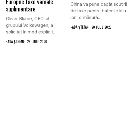
Europne taxe vamale
China va pune capăt scutirii
suplimentare
de taxe pentru bateriile litiu-
ion, o măsură...
Oliver Blume, CEO-ul
grupului Volkswagen, a
•
ADA ȘTEFAN
20 IULIE 2026
solicitat în mod explicit
Uniunii Europene...
•
ADA ȘTEFAN
28 IULIE 2026