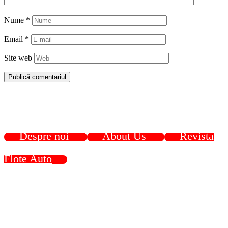
Nume
*
Email
*
Site web
Despre noi
About Us
Revista
Flote Auto