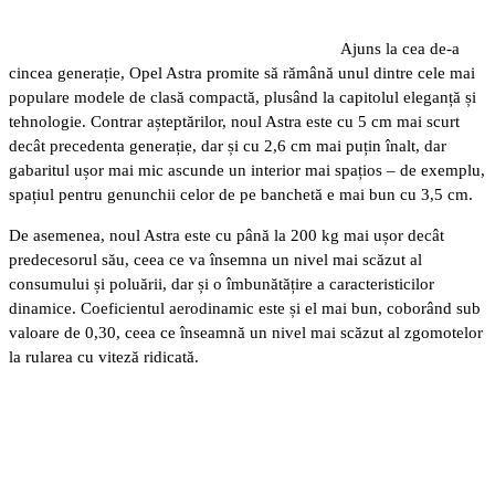
Ajuns la cea de-a
cincea generație, Opel Astra promite să rămână unul dintre cele mai
populare modele de clasă compactă, plusând la capitolul eleganță și
tehnologie. Contrar așteptărilor, noul Astra este cu 5 cm mai scurt
decât precedenta generație, dar și cu 2,6 cm mai puțin înalt, dar
gabaritul ușor mai mic ascunde un interior mai spațios – de exemplu,
spațiul pentru genunchii celor de pe banchetă e mai bun cu 3,5 cm.
De asemenea, noul Astra este cu până la 200 kg mai ușor decât
predecesorul său, ceea ce va însemna un nivel mai scăzut al
consumului și poluării, dar și o îmbunătățire a caracteristicilor
dinamice. Coeficientul aerodinamic este și el mai bun, coborând sub
valoare de 0,30, ceea ce înseamnă un nivel mai scăzut al zgomotelor
la rularea cu viteză ridicată.