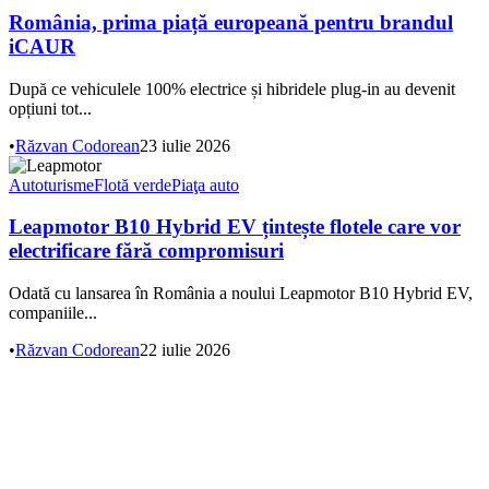
România, prima piață europeană pentru brandul
iCAUR
După ce vehiculele 100% electrice și hibridele plug-in au devenit
opțiuni tot...
•
Răzvan Codorean
23 iulie 2026
Autoturisme
Flotă verde
Piaţa auto
Leapmotor B10 Hybrid EV țintește flotele care vor
electrificare fără compromisuri
Odată cu lansarea în România a noului Leapmotor B10 Hybrid EV,
companiile...
•
Răzvan Codorean
22 iulie 2026