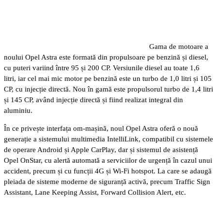
Gama de motoare a
noului Opel Astra este formată din propulsoare pe benzină și diesel,
cu puteri variind între 95 și 200 CP. Versiunile diesel au toate 1,6
litri, iar cel mai mic motor pe benzină este un turbo de 1,0 litri și 105
CP, cu injecție directă. Nou în gamă este propulsorul turbo de 1,4 litri
și 145 CP, având injecție directă și fiind realizat integral din
aluminiu.
În ce privește interfața om-mașină, noul Opel Astra oferă o nouă
generație a sistemului multimedia IntelliLink, compatibil cu sistemele
de operare Android și Apple CarPlay, dar și sistemul de asistență
Opel OnStar, cu alertă automată a serviciilor de urgență în cazul unui
accident, precum și cu funcții 4G și Wi-Fi hotspot. La care se adaugă
pleiada de sisteme moderne de siguranță activă, precum Traffic Sign
Assistant, Lane Keeping Assist, Forward Collision Alert, etc.