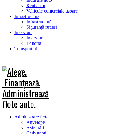
Industrie auto
Rent a car
Vehicule comerciale uşoare
Infrastructură
Infrastructură
Siguranţă rutieră
Interviuri
Interviuri
Editorial
Transporturi
Administrare flote
Anvelope
Asigurări
Carburanţi