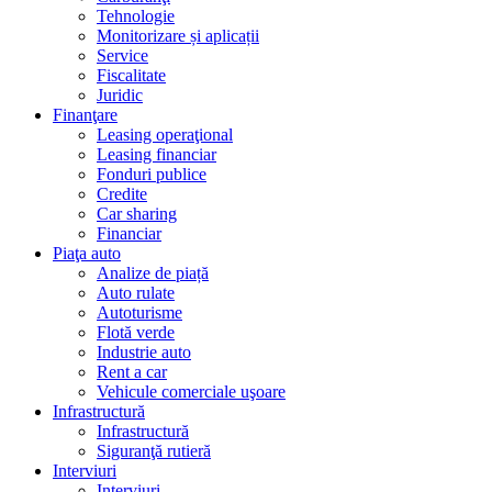
Tehnologie
Monitorizare și aplicații
Service
Fiscalitate
Juridic
Finanţare
Leasing operaţional
Leasing financiar
Fonduri publice
Credite
Car sharing
Financiar
Piaţa auto
Analize de piață
Auto rulate
Autoturisme
Flotă verde
Industrie auto
Rent a car
Vehicule comerciale uşoare
Infrastructură
Infrastructură
Siguranţă rutieră
Interviuri
Interviuri