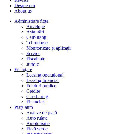
Revista
Despre noi
About us
Administrare flote
Anvelope
Asigurări
Carburanţi
Tehnologie
Monitorizare și aplicații
Service
Fiscalitate
Juridic
Finanţare
Leasing operaţional
Leasing financiar
Fonduri publice
Credite
Car sharing
Financiar
Piaţa auto
Analize de piață
Auto rulate
Autoturisme
Flotă verde