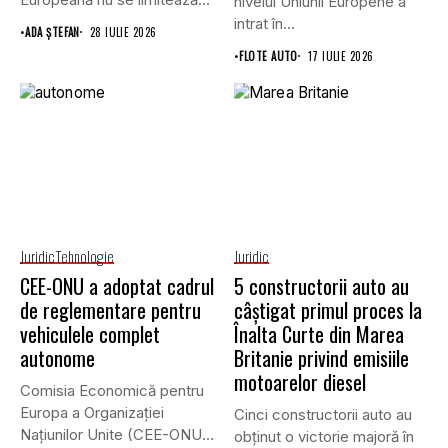
nivelul Uniunii Europene a
doar...
intrat în...
•
ADA ȘTEFAN
28 IULIE 2026
•
FLOTE AUTO
17 IULIE 2026
Juridic
Tehnologie
Juridic
CEE-ONU a adoptat cadrul
5 constructorii auto au
de reglementare pentru
câștigat primul proces la
vehiculele complet
Înalta Curte din Marea
autonome
Britanie privind emisiile
motoarelor diesel
Comisia Economică pentru
Europa a Organizației
Cinci constructorii auto au
Națiunilor Unite (CEE-ONU)
obținut o victorie majoră în