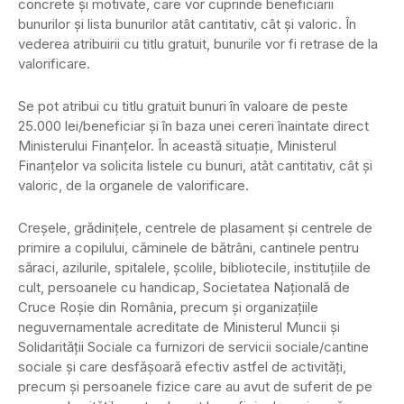
concrete şi motivate, care vor cuprinde beneficiarii
bunurilor şi lista bunurilor atât cantitativ, cât şi valoric. În
vederea atribuirii cu titlu gratuit, bunurile vor fi retrase de la
valorificare.
Se pot atribui cu titlu gratuit bunuri în valoare de peste
25.000 lei/beneficiar şi în baza unei cereri înaintate direct
Ministerului Finanţelor. În această situaţie, Ministerul
Finanţelor va solicita listele cu bunuri, atât cantitativ, cât şi
valoric, de la organele de valorificare.
Creşele, grădiniţele, centrele de plasament şi centrele de
primire a copilului, căminele de bătrâni, cantinele pentru
săraci, azilurile, spitalele, şcolile, bibliotecile, instituţiile de
cult, persoanele cu handicap, Societatea Naţională de
Cruce Roşie din România, precum şi organizaţiile
neguvernamentale acreditate de Ministerul Muncii şi
Solidarităţii Sociale ca furnizori de servicii sociale/cantine
sociale şi care desfăşoară efectiv astfel de activităţi,
precum şi persoanele fizice care au avut de suferit de pe