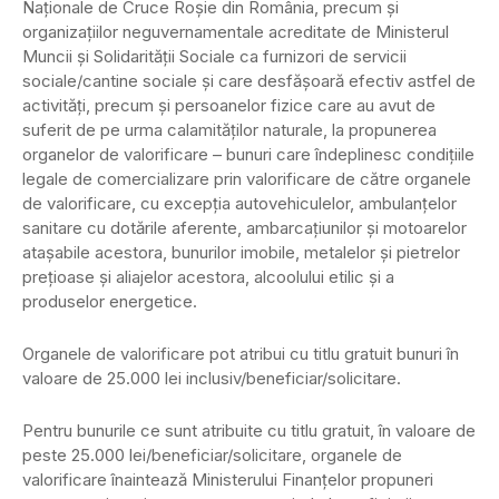
Naţionale de Cruce Roşie din România, precum şi
organizaţiilor neguvernamentale acreditate de Ministerul
Muncii şi Solidarităţii Sociale ca furnizori de servicii
sociale/cantine sociale şi care desfăşoară efectiv astfel de
activităţi, precum şi persoanelor fizice care au avut de
suferit de pe urma calamităţilor naturale, la propunerea
organelor de valorificare – bunuri care îndeplinesc condiţiile
legale de comercializare prin valorificare de către organele
de valorificare, cu excepţia autovehiculelor, ambulanţelor
sanitare cu dotările aferente, ambarcaţiunilor şi motoarelor
ataşabile acestora, bunurilor imobile, metalelor şi pietrelor
preţioase şi aliajelor acestora, alcoolului etilic şi a
produselor energetice.
Organele de valorificare pot atribui cu titlu gratuit bunuri în
valoare de 25.000 lei inclusiv/beneficiar/solicitare.
Pentru bunurile ce sunt atribuite cu titlu gratuit, în valoare de
peste 25.000 lei/beneficiar/solicitare, organele de
valorificare înaintează Ministerului Finanţelor propuneri