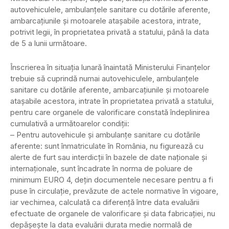
autovehiculele, ambulanţele sanitare cu dotările aferente,
ambarcaţiunile şi motoarele ataşabile acestora, intrate,
potrivit legii, în proprietatea privată a statului, până la data
de 5 a lunii următoare.
Înscrierea în situaţia lunară înaintată Ministerului Finanţelor
trebuie să cuprindă numai autovehiculele, ambulanţele
sanitare cu dotările aferente, ambarcaţiunile şi motoarele
ataşabile acestora, intrate în proprietatea privată a statului,
pentru care organele de valorificare constată îndeplinirea
cumulativă a următoarelor condiţii:
– Pentru autovehicule şi ambulanţe sanitare cu dotările
aferente: sunt înmatriculate în România, nu figurează cu
alerte de furt sau interdicţii în bazele de date naţionale şi
internaţionale, sunt încadrate în norma de poluare de
minimum EURO 4, deţin documentele necesare pentru a fi
puse în circulaţie, prevăzute de actele normative în vigoare,
iar vechimea, calculată ca diferenţă între data evaluării
efectuate de organele de valorificare şi data fabricaţiei, nu
depăşeşte la data evaluării durata medie normală de