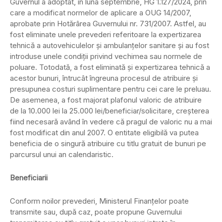
Guvernul a adoptat, în luna septembrie, HG 1.127/2024, prin
care a modificat normelor de aplicare a OUG 14/2007,
aprobate prin Hotărârea Guvernului nr. 731/2007. Astfel, au
fost eliminate unele prevederi referitoare la expertizarea
tehnică a autovehiculelor şi ambulanţelor sanitare și au fost
introduse unele condiţii privind vechimea sau normele de
poluare. Totodată, a fost eliminată și expertizarea tehnică a
acestor bunuri, întrucât îngreuna procesul de atribuire şi
presupunea costuri suplimentare pentru cei care le preluau.
De asemenea, a fost majorat plafonul valoric de atribuire
de la 10.000 lei la 25.000 lei/beneficiar/solicitare, creșterea
fiind necesară având în vedere că pragul de valoric nu a mai
fost modificat din anul 2007. O entitate eligibilă va putea
beneficia de o singură atribuire cu titlu gratuit de bunuri pe
parcursul unui an calendaristic.
Beneficiarii
Conform noilor prevederi, Ministerul Finanţelor poate
transmite sau, după caz, poate propune Guvernului