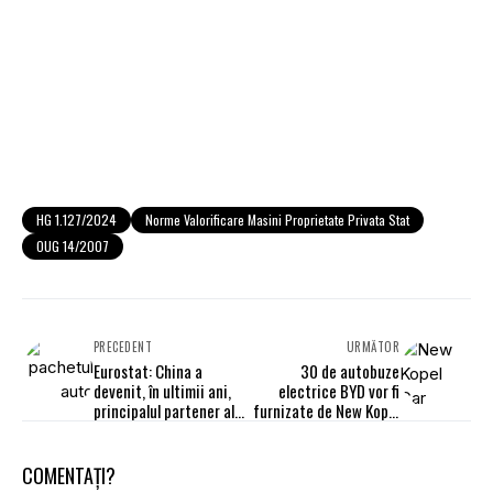
HG 1.127/2024
Norme Valorificare Masini Proprietate Privata Stat
OUG 14/2007
PRECEDENT
URMĂTOR
Eurostat: China a
30 de autobuze
devenit, în ultimii ani,
electrice BYD vor fi
principalul partener al
furnizate de New Kopel
industriei auto din UE
Car Import către
municipiul Oradea
COMENTAȚI?