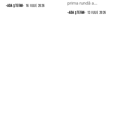
a adoptat primul...
prima rundă a...
•
ADA ȘTEFAN
16 IULIE 2026
•
ADA ȘTEFAN
13 IULIE 2026