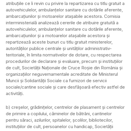
atribuţiile ce îi revin cu privire la repartizarea cu titlu gratuit a
autovehiculelor, ambulanţelor sanitare cu dotările aferente,
ambarcaţiunilor şi motoarelor ataşabile acestora. Comisia
interministerială analizează cererile de atribuire gratuită a
autovehiculelor, ambulanţelor sanitare cu dotările aferente,
ambarcaţiunilor şi a motoarelor ataşabile acestora şi
repartizează aceste bunuri cu titlu gratuit ministerelor,
autorităţilor publice centrale şi unităţilor administrativ-
teritoriale, în limita normativelor de dotare, cu respectarea
procedurilor de declarare şi evaluare, precum şi instituţiilor
de cult, Societăţii Naţionale de Cruce Roşie din România şi
organizaţiilor neguvernamentale acreditate de Ministerul
Muncii şi Solidarităţii Sociale ca furnizori de servicii
sociale/cantine sociale şi care desfăşoară efectiv astfel de
activităţi.
b) creşelor, grădiniţelor, centrelor de plasament şi centrelor
de primire a copilului, căminelor de bătrâni, cantinelor
pentru săraci, azilurilor, spitalelor, şcolilor, bibliotecilor,
instituţiilor de cult, persoanelor cu handicap, Societăţii