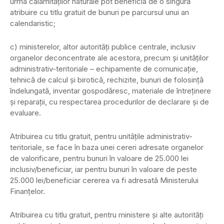
urma calamităţilor naturale pot beneficia de o singură
atribuire cu titlu gratuit de bunuri pe parcursul unui an
calendaristic;
c) ministerelor, altor autorităţi publice centrale, inclusiv
organelor deconcentrate ale acestora, precum şi unităţilor
administrativ-teritoriale – echipamente de comunicaţie,
tehnică de calcul şi birotică, rechizite, bunuri de folosinţă
îndelungată, inventar gospodăresc, materiale de întreţinere
şi reparaţii, cu respectarea procedurilor de declarare şi de
evaluare.
Atribuirea cu titlu gratuit, pentru unităţile administrativ-
teritoriale, se face în baza unei cereri adresate organelor
de valorificare, pentru bunuri în valoare de 25.000 lei
inclusiv/beneficiar, iar pentru bunuri în valoare de peste
25.000 lei/beneficiar cererea va fi adresată Ministerului
Finanţelor.
Atribuirea cu titlu gratuit, pentru ministere şi alte autorităţi