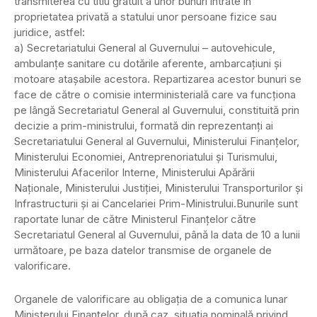
transmiterea cu titlu gratuit a unor bunuri intrate în
proprietatea privată a statului unor persoane fizice sau
juridice, astfel:
a) Secretariatului General al Guvernului – autovehicule,
ambulanţe sanitare cu dotările aferente, ambarcaţiuni şi
motoare ataşabile acestora. Repartizarea acestor bunuri se
face de către o comisie interministerială care va funcţiona
pe lângă Secretariatul General al Guvernului, constituită prin
decizie a prim-ministrului, formată din reprezentanţi ai
Secretariatului General al Guvernului, Ministerului Finanţelor,
Ministerului Economiei, Antreprenoriatului şi Turismului,
Ministerului Afacerilor Interne, Ministerului Apărării
Naţionale, Ministerului Justiţiei, Ministerului Transporturilor şi
Infrastructurii şi ai Cancelariei Prim-Ministrului.Bunurile sunt
raportate lunar de către Ministerul Finanţelor către
Secretariatul General al Guvernului, până la data de 10 a lunii
următoare, pe baza datelor transmise de organele de
valorificare.
Organele de valorificare au obligaţia de a comunica lunar
Ministerului Finanţelor, după caz, situaţia nominală privind