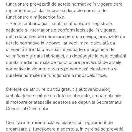
funcţionare prevăzută de actele normative în vigoare care
reglementează clasificarea şi duratele normale de
funcţionare a mijloacelor fixe.
– Pentru ambarcaţiuni: sunt înmatriculate în registrele
naţionale şi internaţionale conform legislaţiei în vigoare,
deţin documentele necesare pentru a naviga, prevăzute de
actele normative în vigoare, iar vechimea, calculată ca
diferenţă între data evaluării efectuate de organele de
valorificare şi data fabricaţiei, nu depăşeşte la data evaluării
durata medie normală de funcţionare prevăzută de actele
normative în vigoare care reglementează clasificarea şi
duratele normale de funcţionare a mijloacelor fixe.
Cererile de atribuire cu titlu gratuit a autovehiculelor,
ambulanţelor sanitare cu dotările aferente, ambarcaţiunilor
şi motoarelor ataşabile acestora se depun la Secretariatul
General al Guvernului.
Comisia interministerială va elabora un regulament de
organizare şi funcţionare a acesteia, în care să se prevadă