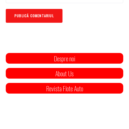
Despre noi
About Us
Revista Flote Auto