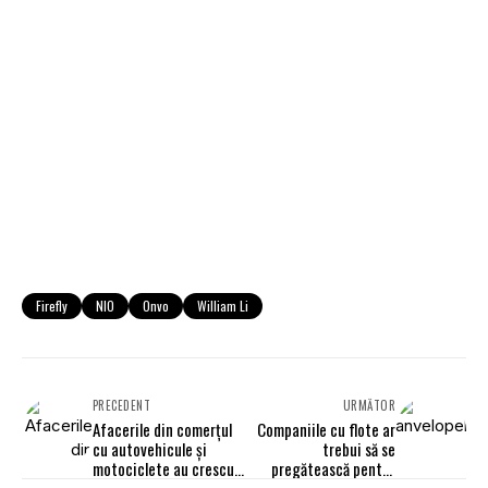
Firefly
NIO
Onvo
William Li
PRECEDENT
URMĂTOR
Afacerile din comerţul
Companiile cu flote ar
cu autovehicule şi
trebui să se
motociclete au crescut
pregătească pentru