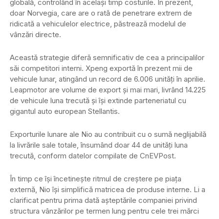
globală, controlând în același timp costurile. În prezent,
doar Norvegia, care are o rată de penetrare extrem de
ridicată a vehiculelor electrice, păstrează modelul de
vânzări directe.
Această strategie diferă semnificativ de cea a principalilor
săi competitori interni. Xpeng exportă în prezent mii de
vehicule lunar, atingând un record de 6.006 unități în aprilie.
Leapmotor are volume de export și mai mari, livrând 14.225
de vehicule luna trecută și își extinde parteneriatul cu
gigantul auto european Stellantis.
Exporturile lunare ale Nio au contribuit cu o sumă neglijabilă
la livrările sale totale, însumând doar 44 de unități luna
trecută, conform datelor compilate de CnEVPost.
În timp ce își încetinește ritmul de creștere pe piața
externă, Nio își simplifică matricea de produse interne. Li a
clarificat pentru prima dată așteptările companiei privind
structura vânzărilor pe termen lung pentru cele trei mărci