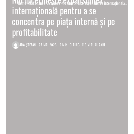
Home
Miscellanea
Business
Nio încetinește expansiunea internațională
internațională pentru a se
pentru a se concentra pe piața internă și pe
profitabilitate
concentra pe piața internă și pe
profitabilitate
ADA ȘTEFAN
27 MAI 2026
2 MIN. CITIRE
119 VIZUALIZĂRI