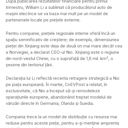
După publicarea rezultatelor financiare pentru primul
trimestru, William Li a subliniat că producătorul auto de
mașini electrice se va baza mai mult pe un model de
parteneriate locale pe piețele externe.
Pentru companie, piețele regionale interne oferă încă un
spațiu semnificativ de creștere; de ​​exemplu, dimensiunea
pieței din Xinjiang este deja de două ori mai mare decât cea
a Norvegiei, a declarat CEO-ul Nio. Xinjiang este o regiune
2
din nord-vestul Chinei, cu o suprafață de 1,6 mil. km
, o
șesime din teritoriul țării.
Declarația lui Li reflectă recenta retragere strategică a Nio
pe piața europeană. În martie, CnEVPost a relatat, în
exclusivitate, că Nio a început să-și remodeleze
operațiunile europene, abandonând treptat modelul de
vânzări directe în Germania, Olanda și Suedia.
Compania trece la un model de distribuție cu resurse mai
reduse pentru aceste piețe, pentru a-și menține amprenta