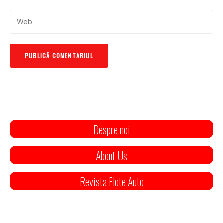
Despre noi
About Us
Revista Flote Auto