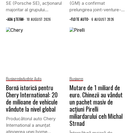
SE (Porsche SE), acționarul
(GM) a confirmat
majoritar al grupului
prelungirea joint-venture-
Volkswagen, a...
ului său cu grupul chinez...
•
ADA ȘTEFAN
10 AUGUST 2026
•
FLOTE AUTO
6 AUGUST 2026
Business
Industrie Auto
Business
Bornă istorică pentru
Mutare de 1 miliard de
Chery International: 20
euro. Chinezii au vândut
de milioane de vehicule
un pachet masiv de
vândute la nivel global
acțiuni Pirelli
miliardarului ceh Michal
Producătorul auto Chery
Strnad
International a anunțat
atingerea unei borne
Întorsătură majoră de