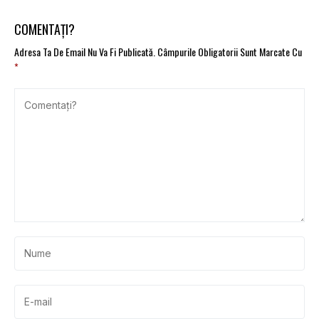
cu 0,4% în T1 2026
costuri mai mari la
anvelopele de înlocuire
COMENTAȚI?
Adresa Ta De Email Nu Va Fi Publicată.
Câmpurile Obligatorii Sunt Marcate Cu
*