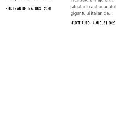
istorice în industria...
situație în acționariatul
•
FLOTE AUTO
5 AUGUST 2026
gigantului italian de
anvelope Pirelli.
•
FLOTE AUTO
4 AUGUST 2026
Conglomeratul...