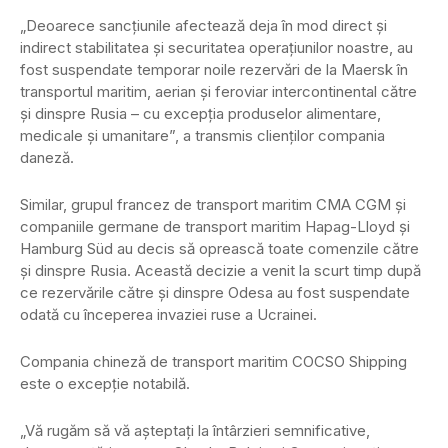
„Deoarece sancțiunile afectează deja în mod direct și
indirect stabilitatea și securitatea operațiunilor noastre, au
fost suspendate temporar noile rezervări de la Maersk în
transportul maritim, aerian și feroviar intercontinental către
și dinspre Rusia – cu excepția produselor alimentare,
medicale și umanitare”, a transmis clienților compania
daneză.
Similar, grupul francez de transport maritim CMA CGM și
companiile germane de transport maritim Hapag-Lloyd și
Hamburg Süd au decis să oprească toate comenzile către
și dinspre Rusia. Această decizie a venit la scurt timp după
ce rezervările către și dinspre Odesa au fost suspendate
odată cu începerea invaziei ruse a Ucrainei.
Compania chineză de transport maritim COCSO Shipping
este o excepție notabilă.
„Vă rugăm să vă așteptați la întârzieri semnificative,