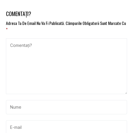
carburanților au
prețurilor la carburanți
crescut foarte mult
COMENTAȚI?
Adresa Ta De Email Nu Va Fi Publicată.
Câmpurile Obligatorii Sunt Marcate Cu
*