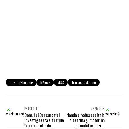
COSCO Shipping
MAersk
MSC
Transport Maritim
PRECEDENT
URMĂTOR
Consiliul Concurenței
Irlanda a redus accizele
investighează situațiile
la benzină și motorină
în care prețurile
pe fondul exploziei