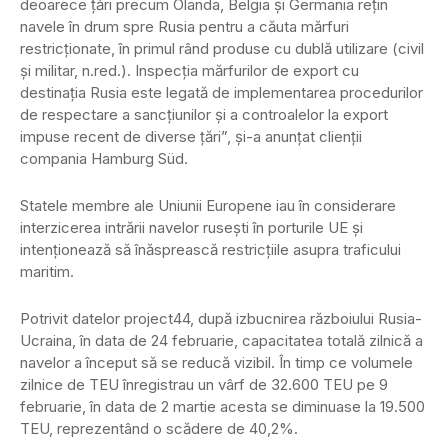
deoarece țări precum Olanda, Belgia și Germania rețin
navele în drum spre Rusia pentru a căuta mărfuri
restricționate, în primul rând produse cu dublă utilizare (civil
și militar, n.red.). Inspecția mărfurilor de export cu
destinația Rusia este legată de implementarea procedurilor
de respectare a sancțiunilor și a controalelor la export
impuse recent de diverse țări”, și-a anunțat clienții
compania Hamburg Süd.
Statele membre ale Uniunii Europene iau în considerare
interzicerea intrării navelor rusești în porturile UE și
intenționează să înăsprească restricțiile asupra traficului
maritim.
Potrivit datelor project44, după izbucnirea războiului Rusia-
Ucraina, în data de 24 februarie, capacitatea totală zilnică a
navelor a început să se reducă vizibil. În timp ce volumele
zilnice de TEU înregistrau un vârf de 32.600 TEU pe 9
februarie, în data de 2 martie acesta se diminuase la 19.500
TEU, reprezentând o scădere de 40,2%.