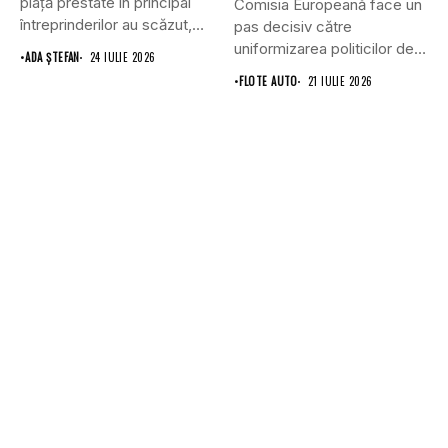
piaţă prestate în principal
Comisia Europeană face un
întreprinderilor au scăzut,
pas decisiv către
în...
uniformizarea politicilor de
•
ADA ȘTEFAN
24 IULIE 2026
transport prin...
•
FLOTE AUTO
21 IULIE 2026