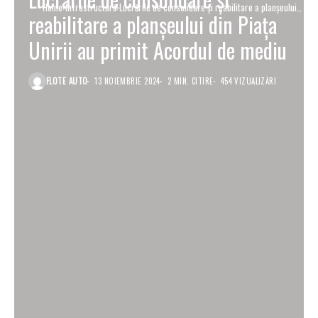
Home
Infrastructură
Lucrările de consolidare și reabilitare a planșeului
reabilitare a planșeului din Piața
din Piața Unirii au primit Acordul de mediu
Unirii au primit Acordul de mediu
FLOTE AUTO
13 NOIEMBRIE 2024
2 MIN. CITIRE
454 VIZUALIZĂRI