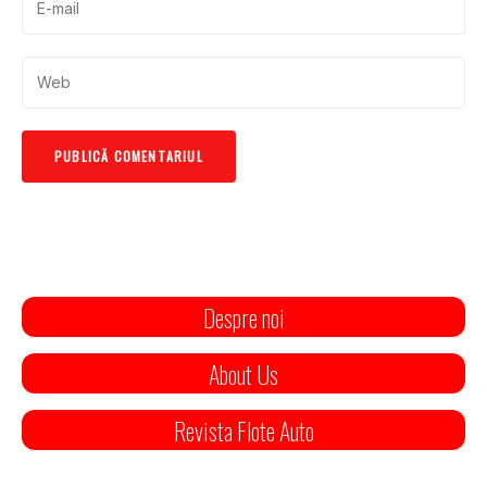
Despre noi
About Us
Revista Flote Auto