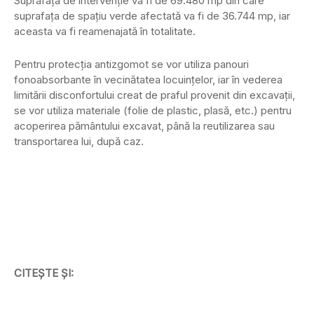
Suprafața de intervenție va fi de 69.480 mp din care
suprafața de spațiu verde afectată va fi de 36.744 mp, iar
aceasta va fi reamenajată în totalitate.
Pentru protecția antizgomot se vor utiliza panouri
fonoabsorbante în vecinătatea locuințelor, iar în vederea
limitării disconfortului creat de praful provenit din excavații,
se vor utiliza materiale (folie de plastic, plasă, etc.) pentru
acoperirea pământului excavat, până la reutilizarea sau
transportarea lui, după caz.
CITEȘTE ȘI: