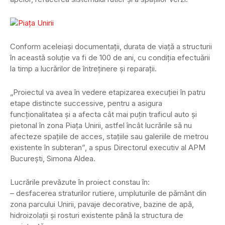
Conform aceleiași documentații, durata de viaţă a structurii
în această soluție va fi de 100 de ani, cu condiţia efectuării
la timp a lucrărilor de întreţinere și reparaţii.
„Proiectul va avea în vedere etapizarea execuției în patru
etape distincte successive, pentru a asigura
funcționalitatea și a afecta cât mai puțin traficul auto și
pietonal în zona Piața Unirii, astfel încât lucrările să nu
afecteze spațiile de acces, stațiile sau galeriile de metrou
existente în subteran”, a spus Directorul executiv al APM
București, Simona Aldea.
Lucrările prevăzute în proiect constau în:
– desfacerea straturilor rutiere, umpluturile de pământ din
zona parcului Unirii, pavaje decorative, bazine de apă,
hidroizolații și rosturi existente până la structura de