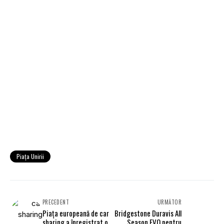
Piaţa Unirii
PRECEDENT
URMĂTOR
Piața europeană de car
Bridgestone Duravis All
sharing a înregistrat o
Season EVO pentru