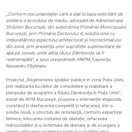
„Conform documentației care a stat la baza solicitării de
emitere a acordului de mediu, adresată de Administrația
Străzilor București, din subordinea Primăriei Municipiului
București, prin Primăria Sectorului 4, soluția vine cu
îmbunătățirea aspectului arhitectural și microclimatului
din zonă, prin prezența unei suprafețe suplimentare de
apă pe zonele unde albia râului Dâmboviţa va fi
reamenajată”
, a spus președintele ANPM, Laurențiu
Alexandru Păștinaru.
Proiectul „Regenerarea spațiilor publice în zona Piața Unirii,
prin realizarea lucrărilor de consolidare și reabilitare a
planșeului de acoperire a Râului Dâmbovița în Piața Unirii”,
avizat de APM București, propune o intervenție etapizată,
constând în desfacerea completă și refacerea, într-o
soluție nouă, a structurii de rezistență, conform expertizei
tehnice, înlocuirea rosturilor de dilatație, refacerea
hidroizolațiilor și a sistemului de drenare și de scurgere a
apelor, refacerea sistemului rutier și a spațiilor verzi.