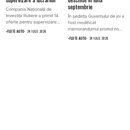
septembrie
Compania Națională de
Investiții Rutiere a primit 14
În ședința Guvernului de joi a
oferte pentru supervizarea
fost modificat
lucrărilor...
memorandumul privind noul
•
FLOTE AUTO
24 IULIE 2026
punct...
•
FLOTE AUTO
24 IULIE 2026