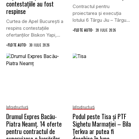
contestațiile au fost
Contractul pentru
respinse
proiectarea și execuția
lotului 6 Târgu Jiu – Târgu
Curtea de Apel București a
Cărbunești,...
respins contestațiile
•
FLOTE AUTO
28 IULIE 2026
ofertanților Biskon Yapi,
Straco și...
•
FLOTE AUTO
30 IULIE 2026
Infrastructură
Infrastructură
Drumul Expres Bacău-
Podul peste Tisa și PTF
Piatra Neamț. 14 oferte
Sighetu Marmației – Bila
pentru contractul de
Țerkva ar putea fi
supervizare a lucrărilor
deschise în luna