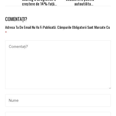
creștere de 14% față
autoutilitare
de 2023
maximizează eficiența
pe tot parcursul anului
COMENTAȚI?
Adresa Ta De Email Nu Va Fi Publicată.
Câmpurile Obligatorii Sunt Marcate Cu
*