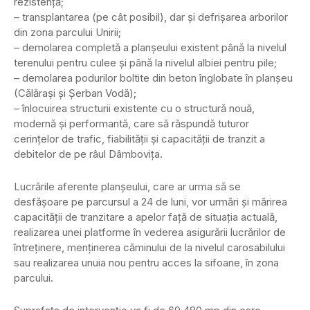
rezistență;
– transplantarea (pe cât posibil), dar și defrișarea arborilor
din zona parcului Unirii;
– demolarea completă a planșeului existent până la nivelul
terenului pentru culee și până la nivelul albiei pentru pile;
– demolarea podurilor boltite din beton înglobate în planșeu
(Călărași și Șerban Vodă);
– înlocuirea structurii existente cu o structură nouă,
modernă și performantă, care să răspundă tuturor
cerințelor de trafic, fiabilității și capacității de tranzit a
debitelor de pe râul Dâmbovița.
Lucrările aferente planşeului, care ar urma să se
desfășoare pe parcursul a 24 de luni, vor urmări și mărirea
capacității de tranzitare a apelor față de situația actuală,
realizarea unei platforme în vederea asigurării lucrărilor de
întreținere, menținerea căminului de la nivelul carosabilului
sau realizarea unuia nou pentru acces la sifoane, în zona
parcului.