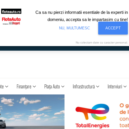
Ca sa nu pierzi informatii esentiale de la experti in
domeniu, accepta sa le impartasim cu tine!
NU, MULTUMESC
ACCEPT
Nu colectam date cu caracter personal.
ote
Finanţare
Piaţa Auto
Infrastructură
Interviuri