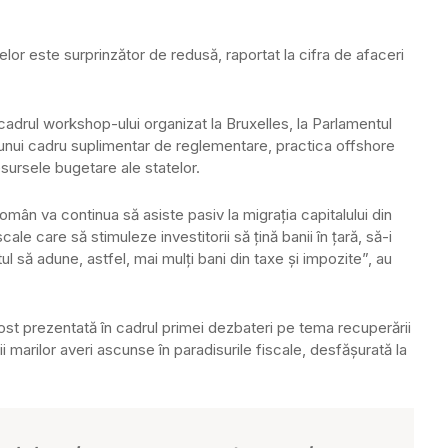
melor este surprinzător de redusă, raportat la cifra de afaceri
 cadrul workshop-ului organizat la Bruxelles, la Parlamentul
unui cadru suplimentar de reglementare, practica offshore
resursele bugetare ale statelor.
omân va continua să asiste pasiv la migraţia capitalului din
le care să stimuleze investitorii să ţină banii în ţară, să-i
 să adune, astfel, mai mulţi bani din taxe şi impozite”, au
ost prezentată în cadrul primei dezbateri pe tema recuperării
ii marilor averi ascunse în paradisurile fiscale, desfăşurată la