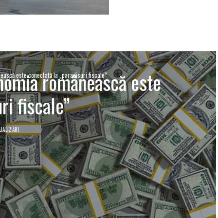
nomia românească este
ască este conectată la „paradisuri fiscale”
ri fiscale”
UALIZĂRI