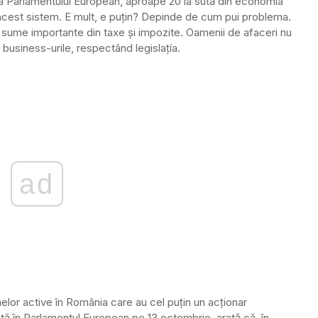
a Parlamentului European, aproape 20 la sută din economia
acest sistem. E mult, e puţin? Depinde de cum pui problema.
 sume importante din taxe şi impozite. Oamenii de afaceri nu
 business-urile, respectând legislaţía.
ad
melor active în România care au cel puţin un acţionar
tă în Parlamentul European pe 13 octombrie, arată că, în