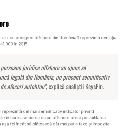
ore
s-ului cu pedigree offshore din România îl reprezintă evoluţia
341.000 în 2015.
 persoane juridice offshore au ajuns să
ncă legală din România, un procent semnificativ
 de afaceri autohton”
, explică analiştii KeysFin.
r reprezintă cel mai semnificativ indicator privind
iţiile în care asocierea cu un offshore oferă posibilitatea
în aşa fel încât să plătească cât mai puţin taxe şi impozite