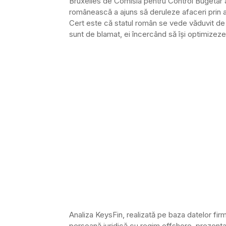
Bruxelles de Comisia pentru Control Bugetar 
românească a ajuns să deruleze afaceri prin 
Cert este că statul român se vede văduvit de
sunt de blamat, ei încercând să îşi optimizeze
Analiza KeysFin, realizată pe baza datelor fir
persoană juridică cu regim offshore, prezenta