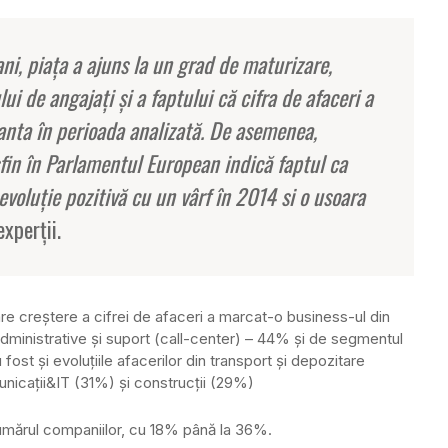
 ani, piaţa a ajuns la un grad de maturizare,
i de angajaţi şi a faptului că cifra de afaceri a
anta în perioada analizată. De asemenea,
sfin în Parlamentul European indică faptul ca
voluţie pozitivă cu un vârf în 2014 si o usoara
experţii.
re creştere a cifrei de afaceri a marcat-o business-ul din
administrative şi suport (call-center) – 44% şi de segmentul
fost şi evoluţiile afacerilor din transport şi depozitare
caţii&IT (31%) şi construcţii (29%)
numărul companiilor, cu 18% până la 36%.