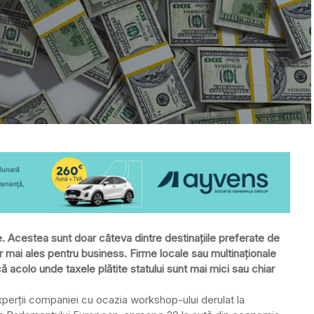
 Acestea sunt doar câteva dintre destinaţiile preferate de
r mai ales pentru business. Firme locale sau multinaţionale
că acolo unde taxele plătite statului sunt mai mici sau chiar
xperţii companiei cu ocazia workshop-ului derulat la