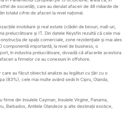
stfel de societăţi, care au derulat afaceri de 48 miliarde de
totalul cifrei de afaceri la nivel naţional.
ţiile imobiliare şi real estate (clădiri de birouri, mall-uri,
tria prelucrătoare şi IT. Din datele Keysfin rezultă că cele mai
construcţia de spaţii comerciale, zone rezidenţiale şi mai ales
ar. O componentă importantă, la nivel de business, o
ort, în industria prelucrătoare, dovadă că afacerile acestora
faceri a firmelor ce au conexiuni în offshore.
 care au făcut obiectul analizei au legături cu ţări cu o
ropa (83%), cele mai multe având sedii în Cipru, Olanda,
 cu firme din Insulele Cayman, Insulele Virgine, Panama,
 Barbados, Antilele Olandeze şi alte destinaţii exotice,