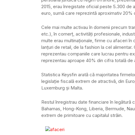
2015, erau înregistate oficial peste 5.300 de a
euro, sumă care reprezintă aproximativ 20% din 
Cele mai multe activau în domenii precum tranzac
etc.), în comerţ, activităţi profesionale, indus
multe erau multinaţionale, firme cu afaceri în 
lanţuri de retail, de la fashion la cel aliment
reprezentau companiile care lucrau pentru exp
reprezentau aproape 40% din cifra totală de a
Statistica Keysfin arată că majoritatea firmelor
legislaţie fiscală extrem de atractivă, din Eu
Luxemburg şi Malta.
Restul înregistrau date financiare în legătură
Bahamas, Hong-Kong, Liberia, Bermude, Nauru,
extrem de primitoare cu capitalul străin.