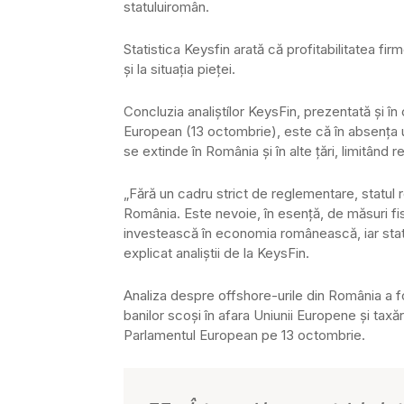
statuluiromân.
Statistica Keysfin arată că profitabilitatea fir
şi la situaţia pieţei.
Concluzia analiştílor KeysFin, prezentată şi în
European (13 octombrie), este că în absenţa 
se extinde în România şi în alte ţări, limitând 
„Fără un cadru strict de reglementare, statul r
România. Este nevoie, în esenţă, de măsuri fisca
investească în economia românească, iar statul
explicat analiştii de la KeysFin.
Analiza despre offshore-urile din România a f
banilor scoşi în afara Uniunii Europene şi taxăr
Parlamentul European pe 13 octombrie.