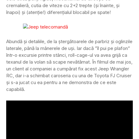
cremalieră, cutia de viteze cu 2+2 trepte (și înainte, și
înapoi) și (atenție!) diferențialul blocabil pe spate!
Abundă și detaliile, de la ștergătoarele de parbriz și oglinzile
laterale, până la mânerele de uși. Iar dacă ”îl pui pe plafon”
într-o excursie printre stânci, roll-cage-ul va avea grijă ca
texanul de la volan să scape nevătămat. În filmul de mai jos,
un client al companiei a cumpărat fix acest Jeep Wrangler
RC, dar i-a schimbat caroseria cu una de Toyota FJ Cruiser
și s-a jucat cu ea pentru a ne demonstra de ce este
capabilă.