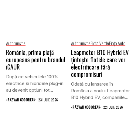
Autoturisme
Autoturisme
Flotă Verde
Piaţa Auto
România, prima piață
Leapmotor B10 Hybrid EV
europeană pentru brandul
țintește flotele care vor
iCAUR
electrificare fără
compromisuri
După ce vehiculele 100%
electrice și hibridele plug-in
Odată cu lansarea în
au devenit opțiuni tot...
România a noului Leapmotor
B10 Hybrid EV, companiile...
•
RĂZVAN CODOREAN
23 IULIE 2026
•
RĂZVAN CODOREAN
22 IULIE 2026