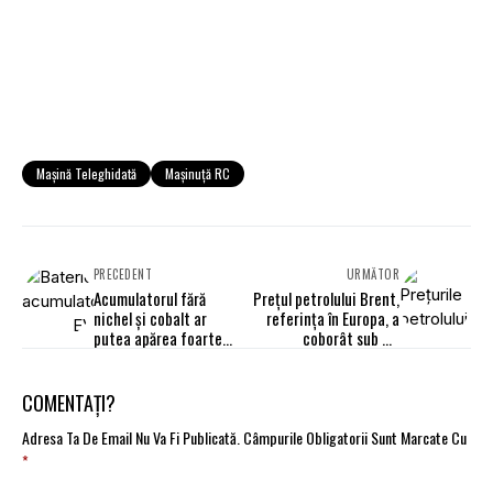
Mașină Teleghidată
Mașinuță RC
PRECEDENT
URMĂTOR
Acumulatorul fără
Preţul petrolului Brent,
nichel și cobalt ar
referinţa în Europa, a
putea apărea foarte
coborât sub 25
curând
dolari/baril
COMENTAȚI?
Adresa Ta De Email Nu Va Fi Publicată.
Câmpurile Obligatorii Sunt Marcate Cu
*