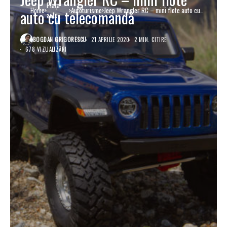
Piaţa
Home
Autoturisme
Jeep Wrangler RC – mini flote auto cu
auto cu telecomandă
auto
telecomandă
BOGDAN GRIGORESCU
21 APRILIE 2020
2 MIN. CITIRE
678 VIZUALIZĂRI