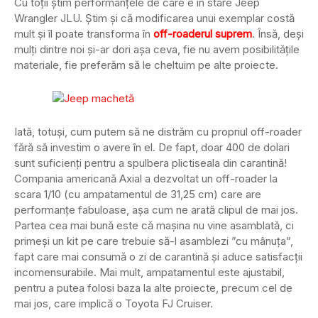
Cu toții știm performanțele de care e în stare Jeep
Wrangler JLU. Știm și că modificarea unui exemplar costă
mult și îl poate transforma în
off-roaderul suprem
. Însă, deși
mulți dintre noi și-ar dori așa ceva, fie nu avem posibilitățile
materiale, fie preferăm să le cheltuim pe alte proiecte.
Iată, totuși, cum putem să ne distrăm cu propriul off-roader
fără să investim o avere în el. De fapt, doar 400 de dolari
sunt suficienți pentru a spulbera plictiseala din carantină!
Compania americană Axial a dezvoltat un off-roader la
scara 1/10 (cu ampatamentul de 31,25 cm) care are
performanțe fabuloase, așa cum ne arată clipul de mai jos.
Partea cea mai bună este că mașina nu vine asamblată, ci
primeși un kit pe care trebuie să-l asamblezi ”cu mânuța”,
fapt care mai consumă o zi de carantină și aduce satisfacții
incomensurabile. Mai mult, ampatamentul este ajustabil,
pentru a putea folosi baza la alte proiecte, precum cel de
mai jos, care implică o Toyota FJ Cruiser.