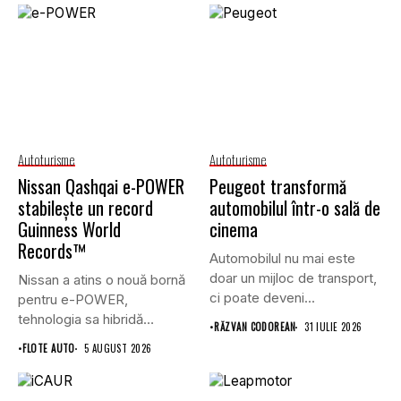
Autoturisme
Autoturisme
Nissan Qashqai e-POWER
Peugeot transformă
stabilește un record
automobilul într-o sală de
Guinness World
cinema
Records™
Automobilul nu mai este
doar un mijloc de transport,
Nissan a atins o nouă bornă
ci poate deveni...
pentru e-POWER,
tehnologia sa hibridă
•
RĂZVAN CODOREAN
31 IULIE 2026
unică,...
•
FLOTE AUTO
5 AUGUST 2026