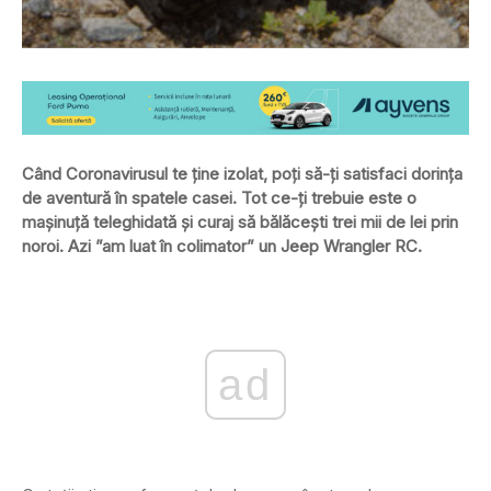
Când Coronavirusul te ține izolat, poți să-ți satisfaci dorința
de aventură în spatele casei. Tot ce-ți trebuie este o
mașinuță teleghidată și curaj să bălăcești trei mii de lei prin
noroi. Azi ”am luat în colimator” un Jeep Wrangler RC.
ad