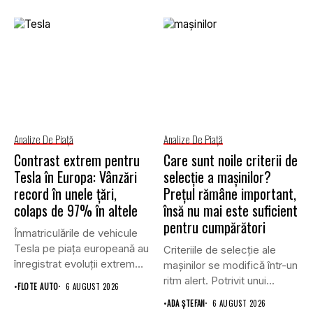
Analize De Piață
Analize De Piață
Contrast extrem pentru
Care sunt noile criterii de
Tesla în Europa: Vânzări
selecție a mașinilor?
record în unele țări,
Prețul rămâne important,
colaps de 97% în altele
însă nu mai este suficient
pentru cumpărători
Înmatriculările de vehicule
Tesla pe piața europeană au
Criteriile de selecție ale
înregistrat evoluții extrem
mașinilor se modifică într-un
de...
ritm alert. Potrivit unui...
•
FLOTE AUTO
6 AUGUST 2026
•
ADA ȘTEFAN
6 AUGUST 2026