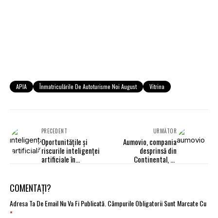
APIA
Înmatriculările De Autoturisme Noi August
Vitrina
PRECEDENT
URMĂTOR
Oportunitățile și
Aumovio, compania
riscurile inteligenței
desprinsă din
artificiale în
Continental, se
managementul flotei
lansează pe piața din
România
COMENTAȚI?
Adresa Ta De Email Nu Va Fi Publicată.
Câmpurile Obligatorii Sunt Marcate Cu
*