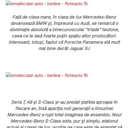
Față de clasa mare, în clasa de lux Mercedes-Benz
devansează BMW și, împreună cu Audi, se remarcă o
dominație absolută a binecunoscutei ”triade” teutone,
ceea ce le lasă foarte puțin spațiu altor producători.
Interesant, totuși, faptul că Porsche Panamera stă mult
mai bine decât Jaguar XJ
Seria 7, A8 și S-Class și-au predat ștafeta aproape în
fiecare an, însă apariția noii generații a limuzinei
Mercedes-Benz a rupt total imaginea de ansamblu. Noul
Mercedes-Benz S-Class este, pur și simplu, etalonul
actual al clasei de lux, poziție pe care este de așteptat să