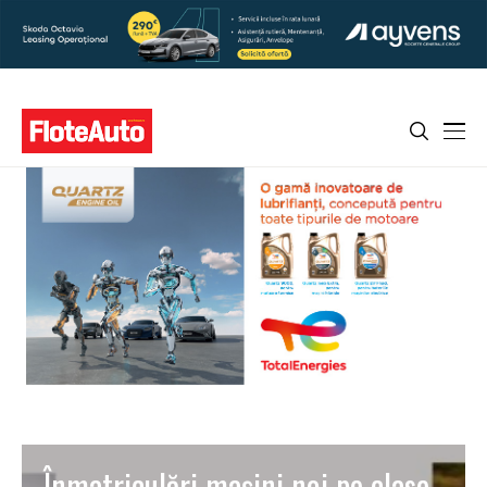
Înmatriculări mașini noi pe clase