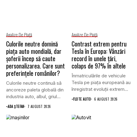
Analize De Piață
Analize De Piață
Culorile neutre domină
Contrast extrem pentru
piața auto mondială, dar
Tesla în Europa: Vânzări
șoferii încep să caute
record în unele țări,
personalizarea. Care sunt
colaps de 97% în altele
preferințele românilor?
Înmatriculările de vehicule
Tesla pe piața europeană au
Culorile neutre continuă să
înregistrat evoluții extrem
ancoreze paleta globală din
de...
industria auto, albul, griul...
•
FLOTE AUTO
6 AUGUST 2026
•
ADA ȘTEFAN
7 AUGUST 2026