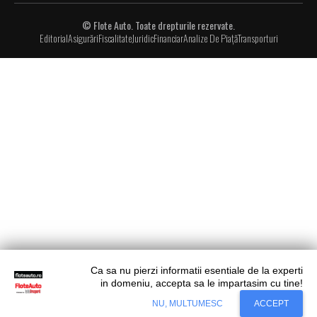
© Flote Auto. Toate drepturile rezervate.
Editorial
Asigurări
Fiscalitate
Juridic
Financiar
Analize De Piață
Transporturi
Ca sa nu pierzi informatii esentiale de la experti
in domeniu, accepta sa le impartasim cu tine!
Situl nostru utilizeaza cookies. Ce inseamna
Accept
NU, MULTUMESC
ACCEPT
cookie?
Aflati mai mult...