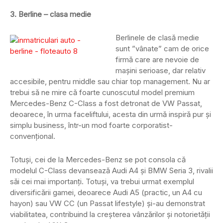
3. Berline – clasa medie
Berlinele de clasă medie
sunt ”vânate” cam de orice
firmă care are nevoie de
mașini serioase, dar relativ
accesibile, pentru middle sau chiar top management. Nu ar
trebui să ne mire că foarte cunoscutul model premium
Mercedes-Benz C-Class a fost detronat de VW Passat,
deoarece, în urma faceliftului, acesta din urmă inspiră pur și
simplu business, într-un mod foarte corporatist-
convențional.
Totuși, cei de la Mercedes-Benz se pot consola că
modelul C-Class devansează Audi A4 și BMW Seria 3, rivalii
săi cei mai importanți. Totuși, va trebui urmat exemplul
diversificării gamei, deoarece Audi A5 (practic, un A4 cu
hayon) sau VW CC (un Passat lifestyle) și-au demonstrat
viabilitatea, contribuind la creșterea vânzărilor și notorietății