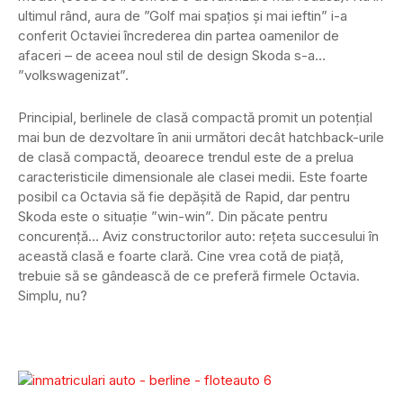
ultimul rând, aura de ”Golf mai spațios și mai ieftin” i-a
conferit Octaviei încrederea din partea oamenilor de
afaceri – de aceea noul stil de design Skoda s-a…
”volkswagenizat”.
Principial, berlinele de clasă compactă promit un potențial
mai bun de dezvoltare în anii următori decât hatchback-urile
de clasă compactă, deoarece trendul este de a prelua
caracteristicile dimensionale ale clasei medii. Este foarte
posibil ca Octavia să fie depășită de Rapid, dar pentru
Skoda este o situație ”win-win”. Din păcate pentru
concurență… Aviz constructorilor auto: rețeta succesului în
această clasă e foarte clară. Cine vrea cotă de piață,
trebuie să se gândească de ce preferă firmele Octavia.
Simplu, nu?