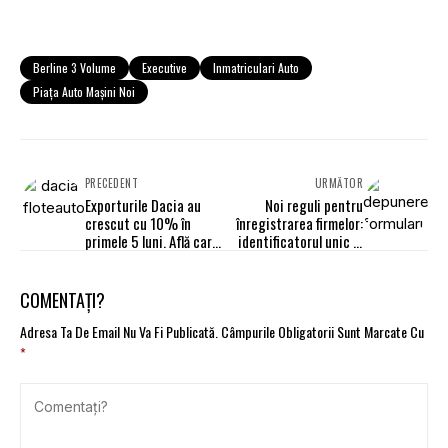
Berline 3 Volume
Executive
Inmatriculari Auto
Piața Auto Mașini Noi
PRECEDENT
URMĂTOR
Exporturile Dacia au
Noi reguli pentru
crescut cu 10% în
înregistrarea firmelor:
primele 5 luni. Află care
identificatorul unic la
este surpriza din luna
nivel european
septembrie
COMENTAȚI?
Adresa Ta De Email Nu Va Fi Publicată.
Câmpurile Obligatorii Sunt Marcate Cu
*