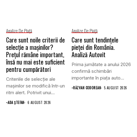
Analize De Piață
Analize De Piață
Care sunt noile criterii de
Care sunt tendințele
selecție a mașinilor?
pieței din România.
Prețul rămâne important,
Analiză Autovit
însă nu mai este suficient
Prima jumătate a anului 2026
pentru cumpărători
confirmă schimbări
importante în piața auto
Criteriile de selecție ale
din...
mașinilor se modifică într-un
•
RĂZVAN CODOREAN
5 AUGUST 2026
ritm alert. Potrivit unui...
•
ADA ȘTEFAN
6 AUGUST 2026