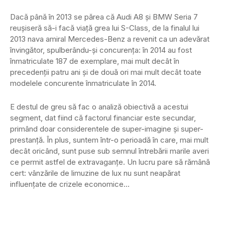
Dacă până în 2013 se părea că Audi A8 și BMW Seria 7
reușiseră să-i facă viață grea lui S-Class, de la finalul lui
2013 nava amiral Mercedes-Benz a revenit ca un adevărat
învingător, spulberându-și concurența: în 2014 au fost
înmatriculate 187 de exemplare, mai mult decât în
precedenții patru ani și de două ori mai mult decât toate
modelele concurente înmatriculate în 2014.
E destul de greu să fac o analiză obiectivă a acestui
segment, dat fiind că factorul financiar este secundar,
primând doar considerentele de super-imagine și super-
prestanță. În plus, suntem într-o perioadă în care, mai mult
decât oricând, sunt puse sub semnul întrebării marile averi
ce permit astfel de extravaganțe. Un lucru pare să rămână
cert: vânzările de limuzine de lux nu sunt neapărat
influențate de crizele economice…