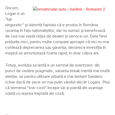
Oricum,
Logan e un
”lup
singuratic” și datorită faptului că e produs în România
(avantaj în fața naționaliștilor, dar nu numai) și beneficiază
de cea mai vastă rețea de dealeri și service-uri. Date fiind
prețurile mici, pentru multe companii aproape că nici nu mai
contează deprecierea sau garanția, deoarece investiția în
mașină se amortizează foarte rapid, în doar câțiva ani.
Totuși, evoluția sa lentă e un semnal de avertizare: din
punct de vedere pragmatic, varianta break merită mai multă
atenție, iar pentru utilizare urbană e mai tentant Sandero
(chiar dacă de zece ori mai puțin vândut decât Logan). Plus
că termenul ”low-cost” începe să-și piardă din avantaje
odată cu ieșirea treptată din criză.