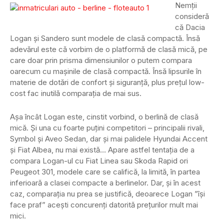
Nemții
consideră
că Dacia
Logan și Sandero sunt modele de clasă compactă. Însă
adevărul este că vorbim de o platformă de clasă mică, pe
care doar prin prisma dimensiunilor o putem compara
oarecum cu mașinile de clasă compactă. Însă lipsurile în
materie de dotări de confort și siguranță, plus prețul low-
cost fac inutilă comparația de mai sus.
Așa încât Logan este, cinstit vorbind, o berlină de clasă
mică. Și una cu foarte puțini competitori – principalii rivali,
Symbol și Aveo Sedan, dar și mai palidele Hyundai Accent
și Fiat Albea, nu mai există… Apare astfel tentația de a
compara Logan-ul cu Fiat Linea sau Skoda Rapid ori
Peugeot 301, modele care se califică, la limită, în partea
inferioară a clasei compacte a berlinelor. Dar, și în acest
caz, comparația nu prea se justifică, deoarece Logan ”își
face praf” acești concurenți datorită prețurilor mult mai
mici.