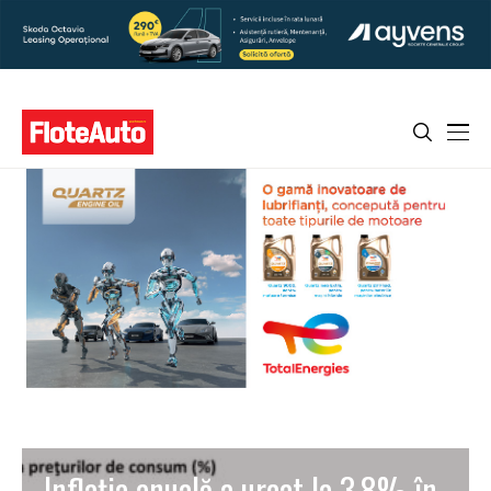
Inflaţia anuală a urcat la 3,8% în