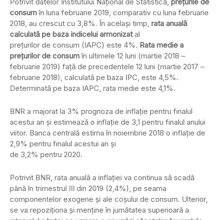
Potrivit datelor Institutului Naţional de Statistică,
preţurile de
consum
în luna februarie 2019, comparativ cu luna februarie
2018, au crescut cu 3,8%. În acelaşi timp,
rata anuală
calculată pe baza indicelui armonizat
al
preţurilor de consum (IAPC) este 4%.
Rata medie a
preţurilor de consum
în ultimele 12 luni (martie 2018 –
februarie 2019) faţă de precedentele 12 luni (martie 2017 –
februarie 2018), calculată pe baza IPC, este 4,5%.
Determinată pe baza IAPC, rata medie este 4,1%.
BNR a majorat la 3% prognoza de inflaţie pentru finalul
acestui an şi estimează o inflaţie de 3,1 pentru finalul anului
viitor. Banca centrală estima în noiembrie 2018 o inflaţie de
2,9% pentru finalul acestui an şi
de 3,2% pentru 2020.
Potrivit BNR, rata anuală a inflaţiei va continua să scadă
până în trimestrul III din 2019 (2,4%), pe seama
componentelor exogene şi ale coşului de consum. Ulterior,
se va repoziţiona şi menţine în jumătatea superioară a