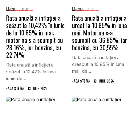
Macroeconomie
Macroeconomie
Rata anuală a inflației a
Rata anuală a inflației a
scăzut la 10,42% în iunie
urcat la 10,85% în luna
de la 10,85% în mai;
mai. Motorina s-a
motorina s-a scumpit cu
scumpit cu 36,85%, iar
28,16%, iar benzina, cu
benzina, cu 30,55%
22,74%
Rata anuală a inflației a
crescut la 10,85% în luna
Rata anuală a inflației a
mai, de...
scăzut la 10,42% în luna
iunie de...
•
ADA ȘTEFAN
12 IUNIE 2026
•
ADA ȘTEFAN
13 IULIE 2026