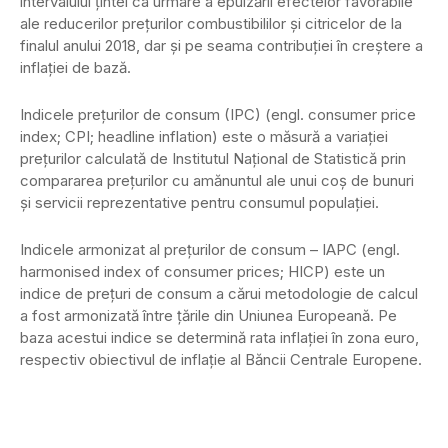
intervalului ţintei ca urmare a epuizării efectelor favorabile
ale reducerilor preţurilor combustibililor şi citricelor de la
finalul anului 2018, dar şi pe seama contribuţiei în creştere a
inflaţiei de bază.
Indicele preţurilor de consum (IPC) (engl. consumer price
index; CPI; headline inflation) este o măsură a variaţiei
preţurilor calculată de Institutul Naţional de Statistică prin
compararea preţurilor cu amănuntul ale unui coş de bunuri
şi servicii reprezentative pentru consumul populaţiei.
Indicele armonizat al preţurilor de consum – IAPC (engl.
harmonised index of consumer prices; HICP) este un
indice de preţuri de consum a cărui metodologie de calcul
a fost armonizată între ţările din Uniunea Europeană. Pe
baza acestui indice se determină rata inflaţiei în zona euro,
respectiv obiectivul de inflaţie al Băncii Centrale Europene.