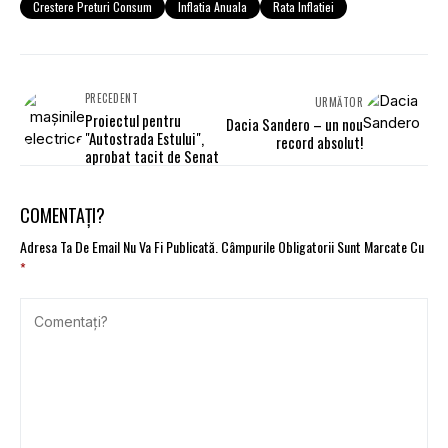
Crestere Preturi Consum
Inflatia Anuala
Rata Inflatiei
PRECEDENT
URMĂTOR
Proiectul pentru
Dacia Sandero – un nou
"Autostrada Estului",
record absolut!
aprobat tacit de Senat
COMENTAȚI?
Adresa Ta De Email Nu Va Fi Publicată.
Câmpurile Obligatorii Sunt Marcate Cu
*