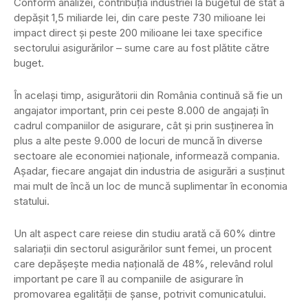
Conform analizei, contribuţia industriei la bugetul de stat a
depăşit 1,5 miliarde lei, din care peste 730 milioane lei
impact direct şi peste 200 milioane lei taxe specifice
sectorului asigurărilor – sume care au fost plătite către
buget.
În acelaşi timp, asigurătorii din România continuă să fie un
angajator important, prin cei peste 8.000 de angajaţi în
cadrul companiilor de asigurare, cât şi prin susţinerea în
plus a alte peste 9.000 de locuri de muncă în diverse
sectoare ale economiei naţionale, informează compania.
Aşadar, fiecare angajat din industria de asigurări a susţinut
mai mult de încă un loc de muncă suplimentar în economia
statului.
Un alt aspect care reiese din studiu arată că 60% dintre
salariaţii din sectorul asigurărilor sunt femei, un procent
care depăşeşte media naţională de 48%, relevând rolul
important pe care îl au companiile de asigurare în
promovarea egalităţii de şanse, potrivit comunicatului.