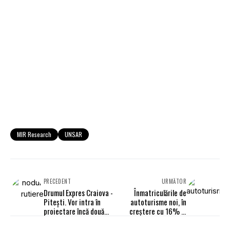
MIR Research
UNSAR
PRECEDENT
URMĂTOR
Drumul Expres Craiova -
Înmatriculările de
Pitești. Vor intra în
autoturisme noi, în
proiectare încă două
creștere cu 16% în
noduri rutiere
primele nouă luni