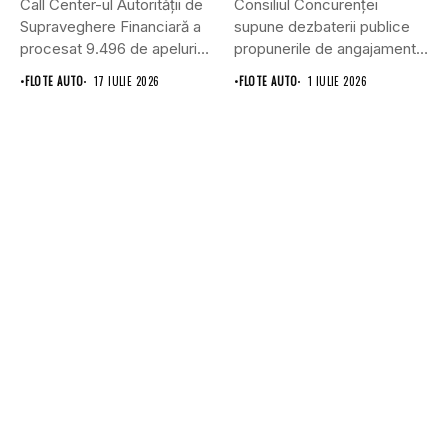
Call Center-ul Autorității de
Consiliul Concurenţei
Supraveghere Financiară a
supune dezbaterii publice
procesat 9.496 de apeluri
propunerile de angajamente
primite...
formulate de Allianz-Ţiriac
•
FLOTE AUTO
17 IULIE 2026
•
FLOTE AUTO
1 IULIE 2026
Asigurări...