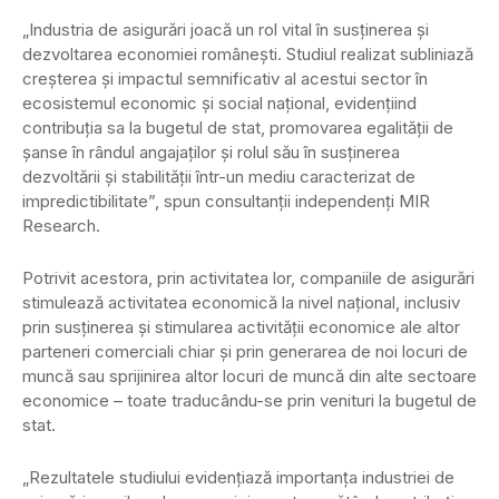
„Industria de asigurări joacă un rol vital în susţinerea şi
dezvoltarea economiei româneşti. Studiul realizat subliniază
creşterea şi impactul semnificativ al acestui sector în
ecosistemul economic şi social naţional, evidenţiind
contribuţia sa la bugetul de stat, promovarea egalităţii de
şanse în rândul angajaţilor şi rolul său în susţinerea
dezvoltării şi stabilităţii într-un mediu caracterizat de
impredictibilitate”, spun consultanţii independenţi MIR
Research.
Potrivit acestora, prin activitatea lor, companiile de asigurări
stimulează activitatea economică la nivel naţional, inclusiv
prin susţinerea şi stimularea activităţii economice ale altor
parteneri comerciali chiar şi prin generarea de noi locuri de
muncă sau sprijinirea altor locuri de muncă din alte sectoare
economice – toate traducându-se prin venituri la bugetul de
stat.
„Rezultatele studiului evidenţiază importanţa industriei de