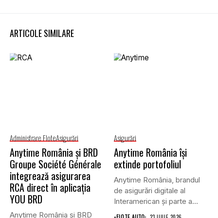
ARTICOLE SIMILARE
Administrare Flote
Asigurări
Asigurări
Anytime România și BRD
Anytime România își
Groupe Société Générale
extinde portofoliul
integrează asigurarea
Anytime România, brandul
RCA direct în aplicația
de asigurări digitale al
YOU BRD
Interamerican și parte a
Grupului...
Anytime România și BRD
•
FLOTE AUTO
23 IULIE 2026