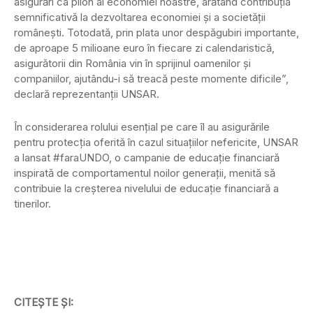
asigurări ca pilon al economiei noastre, arătând contribuţia
semnificativă la dezvoltarea economiei şi a societăţii
româneşti. Totodată, prin plata unor despăgubiri importante,
de aproape 5 milioane euro în fiecare zi calendaristică,
asigurătorii din România vin în sprijinul oamenilor şi
companiilor, ajutându-i să treacă peste momente dificile”,
declară reprezentanţii UNSAR.
În considerarea rolului esenţial pe care îl au asigurările
pentru protecţia oferită în cazul situaţiilor nefericite, UNSAR
a lansat #faraUNDO, o campanie de educaţie financiară
inspirată de comportamentul noilor generaţii, menită să
contribuie la creşterea nivelului de educaţie financiară a
tinerilor.
CITEȘTE ȘI: