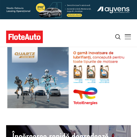
Încărcarea rapidă degradează