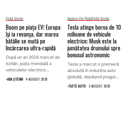
Flotă Verde
Analize De Piață
Flotă Verde
Boom pe piața EV! Europa
Tesla atinge borna de 10
își ia revanșa, dar marea
milioane de vehicule
bătălie se mută pe
electrice; Musk este la
încărcarea ultra-rapidă
jumătatea drumului spre
bonusul astronomic
După un an 2024 marcat de
ezitări, piața mondială a
Tesla a marcat o premieră
vehiculelor electrice...
absolută în industria auto
globală, depășind pragul...
•
ADA ȘTEFAN
4 AUGUST 2026
•
FLOTE AUTO
3 AUGUST 2026