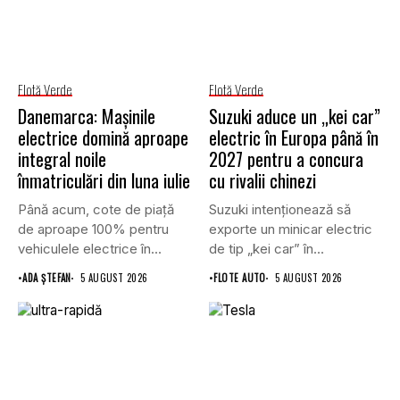
Flotă Verde
Flotă Verde
Danemarca: Mașinile
Suzuki aduce un „kei car”
electrice domină aproape
electric în Europa până în
integral noile
2027 pentru a concura
înmatriculări din luna iulie
cu rivalii chinezi
Până acum, cote de piață
Suzuki intenționează să
de aproape 100% pentru
exporte un minicar electric
vehiculele electrice în...
de tip „kei car” în...
•
ADA ȘTEFAN
5 AUGUST 2026
•
FLOTE AUTO
5 AUGUST 2026