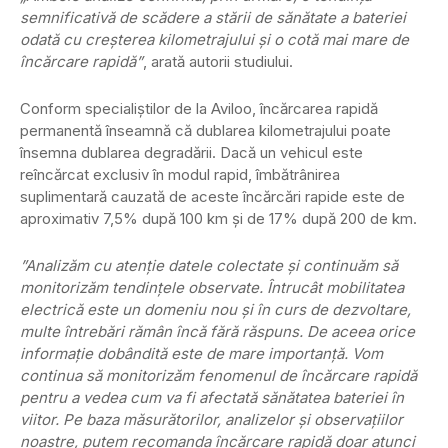
semnificativă de scădere a stării de sănătate a bateriei
odată cu creșterea kilometrajului și o cotă mai mare de
încărcare rapidă”
, arată autorii studiului.
Conform specialiștilor de la Aviloo, încărcarea rapidă
permanentă înseamnă că dublarea kilometrajului poate
însemna dublarea degradării. Dacă un vehicul este
reîncărcat exclusiv în modul rapid, îmbătrânirea
suplimentară cauzată de aceste încărcări rapide este de
aproximativ 7,5% după 100 km și de 17% după 200 de km.
”Analizăm cu atenție datele colectate și continuăm să
monitorizăm tendințele observate. Întrucât mobilitatea
electrică este un domeniu nou și în curs de dezvoltare,
multe întrebări rămân încă fără răspuns. De aceea orice
informație dobândită este de mare importanță. Vom
continua să monitorizăm fenomenul de încărcare rapidă
pentru a vedea cum va fi afectată sănătatea bateriei în
viitor. Pe baza măsurătorilor, analizelor și observațiilor
noastre, putem recomanda încărcare rapidă doar atunci