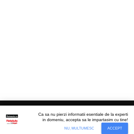
Ca sa nu pierzi informatii esentiale de la experti
in domeniu, accepta sa le impartasim cu tine!
Situl nostru utilizeaza cookies. Ce inseamna
© Flote Auto. Toate drepturile rezervate.
Accept
NU, MULTUMESC
ACCEPT
cookie?
Aflati mai mult...
Editorial
Asigurări
Fiscalitate
Juridic
Financiar
Analize De Piață
Transporturi