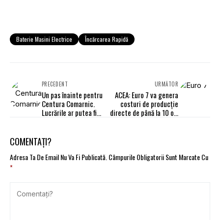
Baterie Masini Electrice
Încărcarea Rapidă
PRECEDENT
URMĂTOR
Un pas înainte pentru
ACEA: Euro 7 va genera
Centura Comarnic.
costuri de producție
Lucrările ar putea fi
directe de până la 10 ori
finalizate anul viitor
mai mari decât
estimările CE
COMENTAȚI?
Adresa Ta De Email Nu Va Fi Publicată.
Câmpurile Obligatorii Sunt Marcate Cu
*